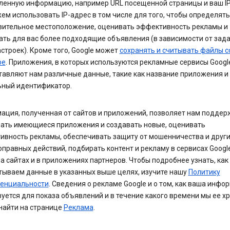
ленную информацию, например URL посещенной страницы и ваш IP
м использовать IP-адрес в том числе для того, чтобы определят
зительное местоположение, оценивать эффективность рекламы и
ать для вас более подходящие объявления (в зависимости от зад
строек). Кроме того, Google может
сохранять и считывать файлы co
ре
. Приложения, в которых используются рекламные сервисы Googl
авляют нам различные данные, такие как название приложения и 
ьный идентификатор.
ация, полученная от сайтов и приложений, позволяет нам поддер
шать имеющиеся приложения и создавать новые, оценивать
ивность рекламы, обеспечивать защиту от мошенничества и друг
правных действий, подбирать контент и рекламу в сервисах Google
а сайтах и в приложениях партнеров. Чтобы подробнее узнать, как
тываем данные в указанных выше целях, изучите нашу
Политику
енциальности
. Сведения о рекламе Google и о том, как ваша инфо
уется для показа объявлений и в течение какого времени мы ее х
найти на странице
Реклама
.