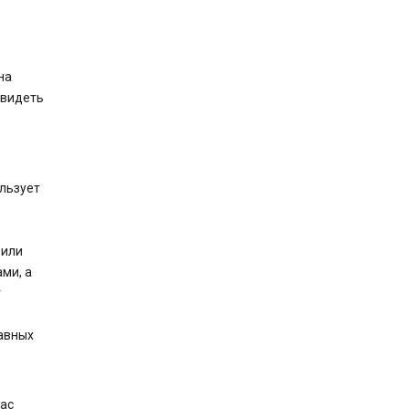
на
 видеть
льзует
 или
ми, а
т
авных
ас