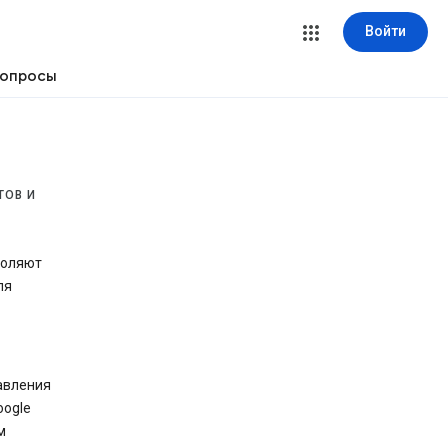
Войти
вопросы
ТОВ И
воляют
ля
авления
oogle
м