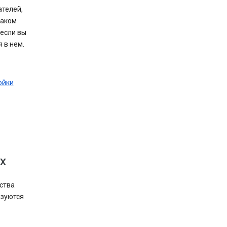
телей,
таком
 если вы
 в нем.
ойки
ю
х
ства
ьзуются