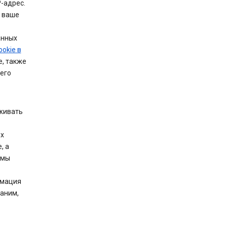
-адрес.
ь ваше
анных
okie в
e, также
его
живать
их
, а
 мы
рмация
раним,