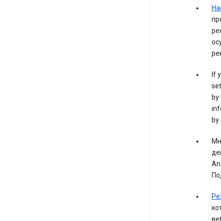
На
пр
ре
ос
ре
If 
set
by 
inf
by 
Мн
де
An
По
Ре
ко
ве