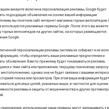
вашем аккаунте включена персонализация рекламы, Google будет
ать подходящие объявления на основе вашей информации.
ожим, вы посетили сайт интернет-магазина горных велосипедов, 
 используются рекламные сервисы Google. После этого вы можете
 горных велосипедов на других сайтах, на которых размещаются
ния Google.
люченной персонализации рекламы система не собирает и не испо
нформацию, чтобы определять ваши рекламные предпочтения и
ать объявления. Вам по-прежнему будет показываться реклама,
аяся к теме сайта или приложения, текущему поисковому запросу
местоположению, однако она не будет связана с вашими интереса
сторией поиска или просмотров. При этом ваша информация буде
оваться для иных целей, указанных выше, в частности для оценки
ивности рекламы и защиты от мошенничества и других противопр
й.
 приложения, использующие наши сервисы, могут запрашивать у в