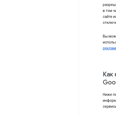
разреш
в том ч
сайте и
отключи
Вы мож
использ
реклам
Как
Goog
Ниже п
информ
сервисы