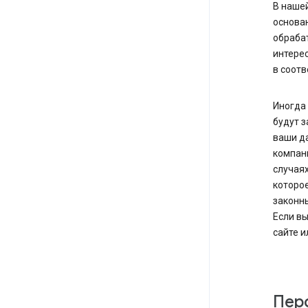
В наше
основа
обрабат
интерес
в соотв
Иногда
будут з
ваши да
компани
случаях
которое
законн
Если вы
сайте и
Пер