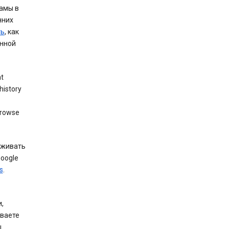
амы в
нних
ть
, как
анной
nt
history
browse
еживать
Google
s
.
,
иваете
ы