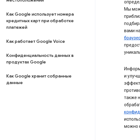
местоположении
опреде
Мы може
Как Google использует номера
прибли
кредитных карт при обработке
подбир
платежей
вами на
браузе
Как работает Google Voice
предост
уникал
Конфиденциальность данных в
продуктах Google
Информ
Как Google хранит собранные
и улуч
данные
эффект
противо
также н
обраба
конфид
использ
можно 