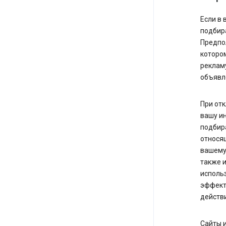
Если в 
подбир
Предпол
котором
рекламу
объявле
При отк
вашу и
подбир
относящ
вашему 
также и
использ
эффект
действи
Сайты и