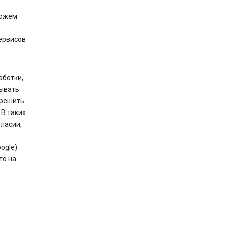
можем
ервисов
аботки,
тывать
зрешить
В таких
ласии,
gle).
то на