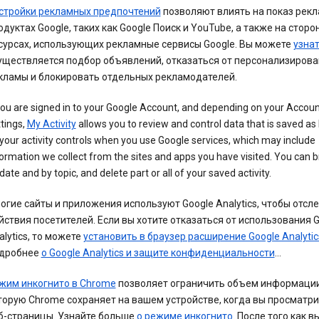
стройки рекламных предпочтений
позволяют влиять на показ рекл
одуктах Google, таких как Google Поиск и YouTube, а также на сторо
сурсах, использующих рекламные сервисы Google. Вы можете
узна
уществляется подбор объявлений, отказаться от персонализиров
кламы и блокировать отдельных рекламодателей.
you are signed in to your Google Account, and depending on your Accou
tings,
My Activity
allows you to review and control data that is saved as 
your activity controls when you use Google services, which may include
ormation we collect from the sites and apps you have visited. You can 
date and by topic, and delete part or all of your saved activity.
огие сайты и приложения используют Google Analytics, чтобы отсл
йствия посетителей. Если вы хотите отказаться от использования 
alytics, то можете
установить в браузер расширение Google Analytic
дробнее
о Google Analytics и защите конфиденциальности
…
жим инкогнито в Chrome
позволяет ограничить объем информации
торую Chrome сохраняет на вашем устройстве, когда вы просматр
б-страницы. Узнайте больше
о режиме инкогнито
. После того как в