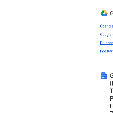
G
Über di
Google-
Datensc
Ihre Ka
(
T
P
F