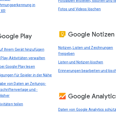
Fotoalben erstellen, löschen und te
hmungserkennung in
Fotos und Videos löschen
 XR
Google Notizen
oogle Play
Notizen, Listen und Zeichnungen
uf Ihrem Gerät hinzufügen
freigeben
e Play-Aktivitäten verwalten
Listen und Notizen löschen
bei Google Play lesen
Erinnerungen bearbeiten und lösc
igungen für Spieler in der Nähe
abe von Daten an Zeitungs-
tschriftenverlage und -
Google Analytic
lisher
ivitäten teilen
Daten von Google Analytics schüt