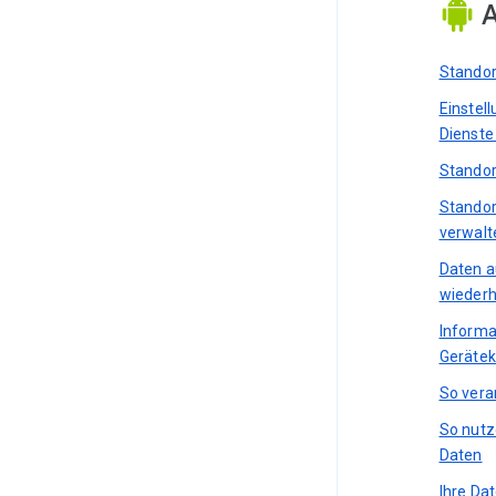
A
Standor
Einstel
Dienste
Standor
Standor
verwalt
Daten a
wiederh
Informa
Gerätek
So vera
So nutz
Daten
Ihre Da