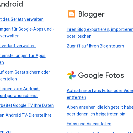
ndroid
Blogger
t des Geräts verwalten
lungen für Google-Apps und -
Ihren Blog exportieren, importiere
 verwalten
oder löschen
tverlauf verwalten
Zugriff auf Ihren Blog steuern
teinstellungen für Apps
en
uf dem Gerät sichern oder
Google Fotos
erstellen
tionen zum Android-
Aufnahmeort aus Fotos oder Vide
onfigurationsdienst
entfernen
rbeitet Google TV Ihre Daten
Alben ansehen, die ich geteilt hab
oder denen ich beigetreten bin
en Android TV-Dienste Ihre
Fotos und Videos teilen
ten zur