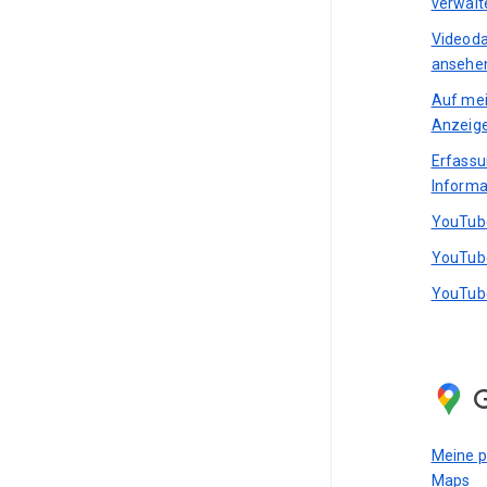
verwalt
Videoda
ansehen
Auf mei
Anzeig
Erfass
Informa
YouTube
YouTube
YouTube
Meine p
Maps