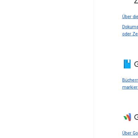
Z
Über di
Dokumen
oder Ze
G
Bücherre
markie
Über G