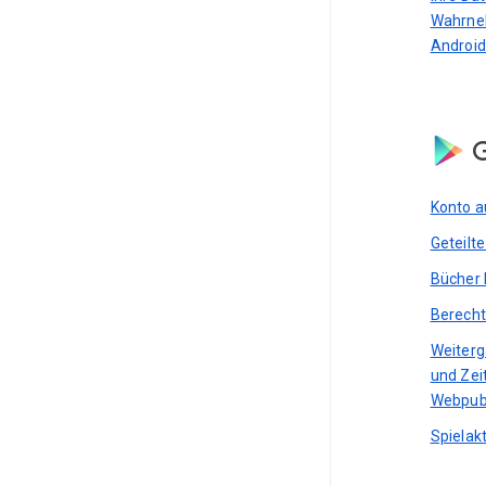
Wahrne
Android
G
Konto a
Geteilt
Bücher 
Berecht
Weiterg
und Zei
Webpub
Spielakt