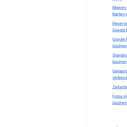
Meinen 
Karten 
Reservi
Google
Google 
löschen
Standor
löschen
Genauig
verbess
Zeitach
Fotos i
löschen