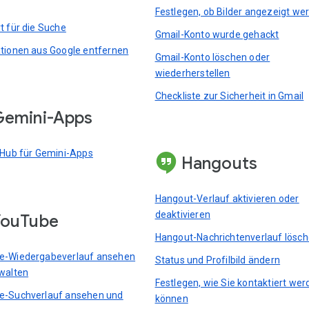
Festlegen, ob Bilder angezeigt we
t für die Suche
Gmail-Konto wurde gehackt
tionen aus Google entfernen
Gmail-Konto löschen oder
wiederherstellen
Checkliste zur Sicherheit in Gmail
emini-Apps
 Hub für Gemini-Apps
Hangouts
Hangout-Verlauf aktivieren oder
deaktivieren
YouTube
Hangout-Nachrichtenverlauf lösc
e-Wiedergabeverlauf ansehen
Status und Profilbild ändern
walten
Festlegen, wie Sie kontaktiert we
e-Suchverlauf ansehen und
können