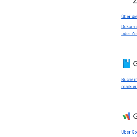
Z
Über di
Dokumen
oder Ze
G
Bücherre
markie
Über G