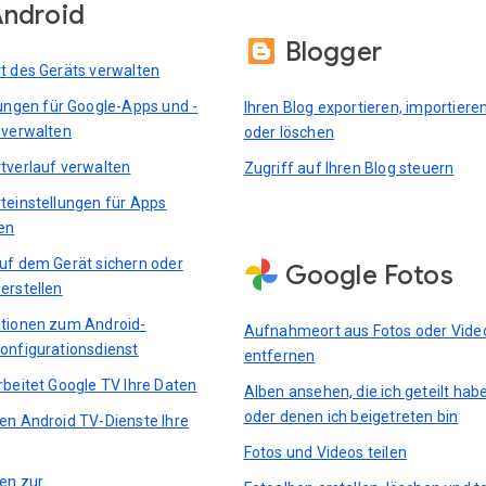
ndroid
Blogger
t des Geräts verwalten
lungen für Google-Apps und -
Ihren Blog exportieren, importiere
 verwalten
oder löschen
tverlauf verwalten
Zugriff auf Ihren Blog steuern
teinstellungen für Apps
en
uf dem Gerät sichern oder
Google Fotos
erstellen
tionen zum Android-
Aufnahmeort aus Fotos oder Vide
onfigurationsdienst
entfernen
rbeitet Google TV Ihre Daten
Alben ansehen, die ich geteilt hab
oder denen ich beigetreten bin
en Android TV-Dienste Ihre
Fotos und Videos teilen
ten zur