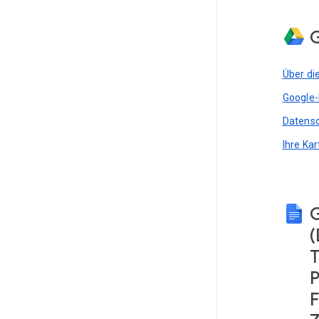
G
Über di
Google-
Datensc
Ihre Ka
(
T
P
F