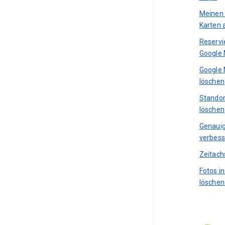
Meinen 
Karten 
Reservi
Google
Google 
löschen
Standor
löschen
Genauig
verbess
Zeitach
Fotos i
löschen