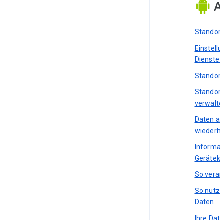
A
Standor
Einstel
Dienste
Standor
Standor
verwalt
Daten a
wiederh
Informa
Gerätek
So vera
So nutz
Daten
Ihre Da