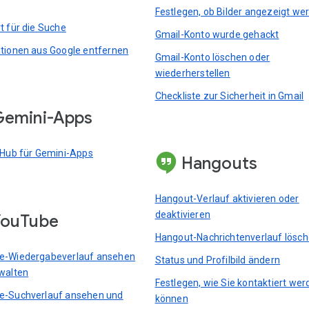
Festlegen, ob Bilder angezeigt we
t für die Suche
Gmail-Konto wurde gehackt
tionen aus Google entfernen
Gmail-Konto löschen oder
wiederherstellen
Checkliste zur Sicherheit in Gmail
emini-Apps
 Hub für Gemini-Apps
Hangouts
Hangout-Verlauf aktivieren oder
deaktivieren
YouTube
Hangout-Nachrichtenverlauf lösc
e-Wiedergabeverlauf ansehen
Status und Profilbild ändern
walten
Festlegen, wie Sie kontaktiert we
e-Suchverlauf ansehen und
können