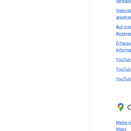
verwalt
Videoda
ansehen
Auf mei
Anzeig
Erfass
Informa
YouTube
YouTube
YouTube
Meine p
Maps