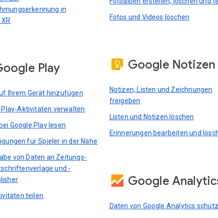
Fotoalben erstellen, löschen und te
hmungserkennung in
Fotos und Videos löschen
 XR
Google Notizen
oogle Play
Notizen, Listen und Zeichnungen
uf Ihrem Gerät hinzufügen
freigeben
e Play-Aktivitäten verwalten
Listen und Notizen löschen
bei Google Play lesen
Erinnerungen bearbeiten und lösc
igungen für Spieler in der Nähe
abe von Daten an Zeitungs-
tschriftenverlage und -
Google Analytic
lisher
ivitäten teilen
Daten von Google Analytics schüt