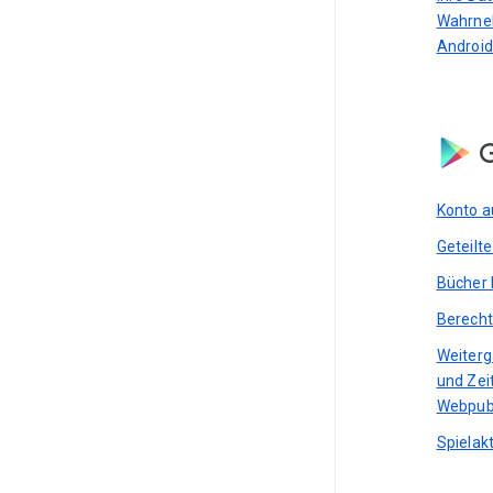
Wahrne
Android
G
Konto a
Geteilt
Bücher 
Berecht
Weiterg
und Zei
Webpub
Spielakt