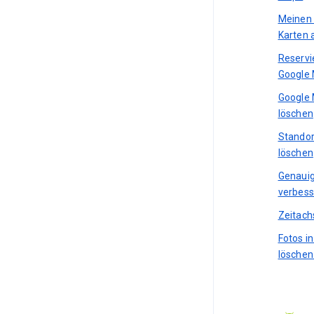
Meinen 
Karten 
Reservi
Google
Google 
löschen
Standor
löschen
Genauig
verbess
Zeitach
Fotos i
löschen