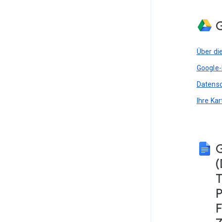
G
Über di
Google-
Datensc
Ihre Ka
(
T
P
F