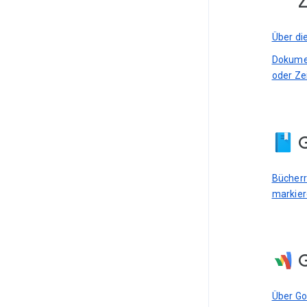
Z
Über di
Dokumen
oder Ze
G
Bücherre
markie
Über G