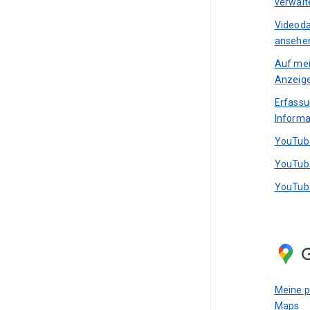
verwalt
Videoda
ansehen
Auf mei
Anzeig
Erfass
Informa
YouTube
YouTube
YouTube
Meine p
Maps