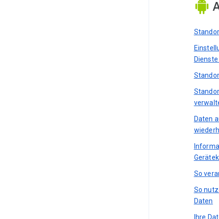
A
Standor
Einstel
Dienste
Standor
Standor
verwalt
Daten a
wiederh
Informa
Gerätek
So vera
So nutz
Daten
Ihre Da