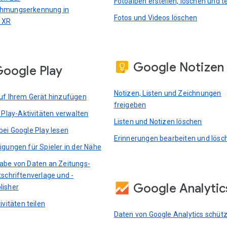
Fotoalben erstellen, löschen und te
hmungserkennung in
Fotos und Videos löschen
 XR
Google Notizen
oogle Play
Notizen, Listen und Zeichnungen
uf Ihrem Gerät hinzufügen
freigeben
e Play-Aktivitäten verwalten
Listen und Notizen löschen
bei Google Play lesen
Erinnerungen bearbeiten und lösc
igungen für Spieler in der Nähe
abe von Daten an Zeitungs-
tschriftenverlage und -
Google Analytic
lisher
ivitäten teilen
Daten von Google Analytics schüt