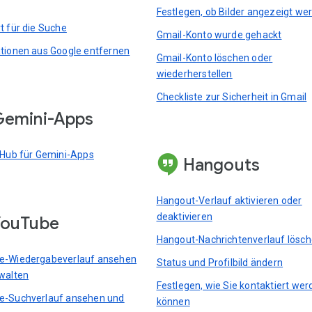
Festlegen, ob Bilder angezeigt we
t für die Suche
Gmail-Konto wurde gehackt
tionen aus Google entfernen
Gmail-Konto löschen oder
wiederherstellen
Checkliste zur Sicherheit in Gmail
emini-Apps
 Hub für Gemini-Apps
Hangouts
Hangout-Verlauf aktivieren oder
deaktivieren
YouTube
Hangout-Nachrichtenverlauf lösc
e-Wiedergabeverlauf ansehen
Status und Profilbild ändern
walten
Festlegen, wie Sie kontaktiert we
e-Suchverlauf ansehen und
können