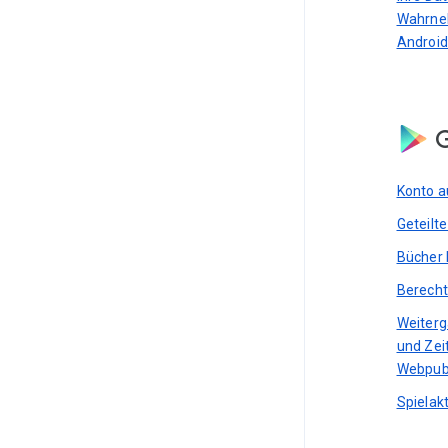
Wahrne
Android
G
Konto a
Geteilt
Bücher 
Berecht
Weiterg
und Zei
Webpub
Spielakt