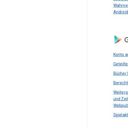
Wahrne
Android
G
Konto a
Geteilt
Bücher 
Berecht
Weiterg
und Zei
Webpub
Spielakt