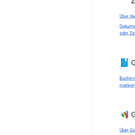
Z
Über di
Dokumen
oder Ze
G
Bücherre
markie
Über G