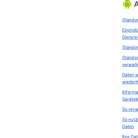
A
Standor
Einstel
Dienste
Standor
Standor
verwalt
Daten a
wiederh
Informa
Gerätek
So vera
So nutz
Daten
Ihre Da