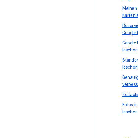
Meinen 
Karten 
Reservi
Google
Google 
löschen
Standor
löschen
Genauig
verbess
Zeitach
Fotos i
löschen