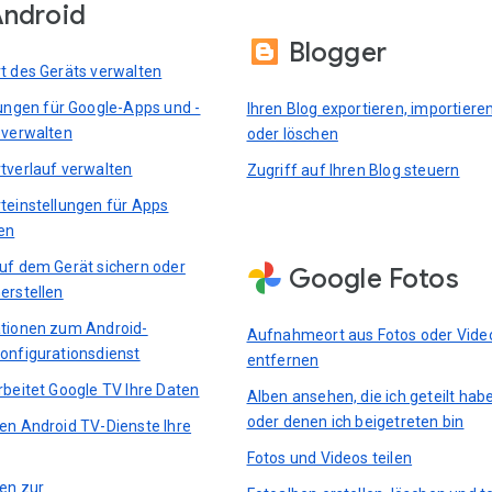
ndroid
Blogger
t des Geräts verwalten
lungen für Google-Apps und -
Ihren Blog exportieren, importiere
 verwalten
oder löschen
tverlauf verwalten
Zugriff auf Ihren Blog steuern
teinstellungen für Apps
en
uf dem Gerät sichern oder
Google Fotos
erstellen
tionen zum Android-
Aufnahmeort aus Fotos oder Vide
onfigurationsdienst
entfernen
rbeitet Google TV Ihre Daten
Alben ansehen, die ich geteilt hab
oder denen ich beigetreten bin
en Android TV-Dienste Ihre
Fotos und Videos teilen
ten zur