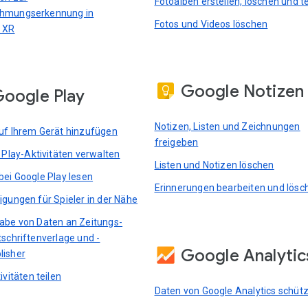
Fotoalben erstellen, löschen und te
hmungserkennung in
Fotos und Videos löschen
 XR
Google Notizen
oogle Play
Notizen, Listen und Zeichnungen
uf Ihrem Gerät hinzufügen
freigeben
e Play-Aktivitäten verwalten
Listen und Notizen löschen
bei Google Play lesen
Erinnerungen bearbeiten und lösc
igungen für Spieler in der Nähe
abe von Daten an Zeitungs-
tschriftenverlage und -
Google Analytic
lisher
ivitäten teilen
Daten von Google Analytics schüt