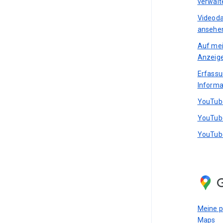
verwalt
Videoda
ansehen
Auf mei
Anzeig
Erfass
Informa
YouTube
YouTube
YouTube
Meine p
Maps