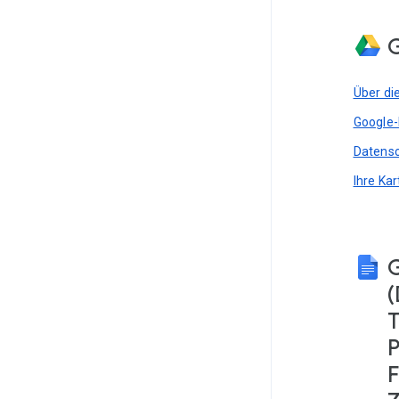
G
Über di
Google-
Datensc
Ihre Ka
(
T
P
F