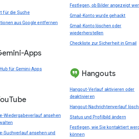
Festlegen, ob Bilder angezeigt we
t für die Suche
Gmail-Konto wurde gehackt
tionen aus Google entfernen
Gmail-Konto löschen oder
wiederherstellen
Checkliste zur Sicherheit in Gmail
emini-Apps
 Hub für Gemini-Apps
Hangouts
Hangout-Verlauf aktivieren oder
deaktivieren
YouTube
Hangout-Nachrichtenverlauf lösc
e-Wiedergabeverlauf ansehen
Status und Profilbild ändern
walten
Festlegen, wie Sie kontaktiert we
e-Suchverlauf ansehen und
können