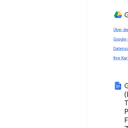
G
Über di
Google-
Datensc
Ihre Ka
(
T
P
F