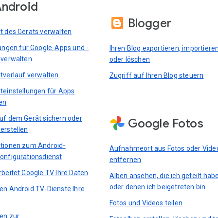
ndroid
Blogger
t des Geräts verwalten
lungen für Google-Apps und -
Ihren Blog exportieren, importiere
 verwalten
oder löschen
tverlauf verwalten
Zugriff auf Ihren Blog steuern
teinstellungen für Apps
en
uf dem Gerät sichern oder
Google Fotos
erstellen
tionen zum Android-
Aufnahmeort aus Fotos oder Vide
onfigurationsdienst
entfernen
rbeitet Google TV Ihre Daten
Alben ansehen, die ich geteilt hab
oder denen ich beigetreten bin
en Android TV-Dienste Ihre
Fotos und Videos teilen
ten zur