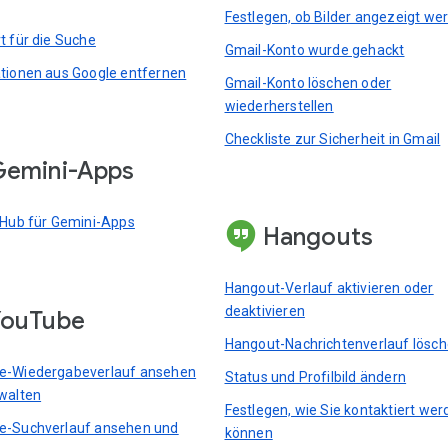
Festlegen, ob Bilder angezeigt we
t für die Suche
Gmail-Konto wurde gehackt
tionen aus Google entfernen
Gmail-Konto löschen oder
wiederherstellen
Checkliste zur Sicherheit in Gmail
emini-Apps
 Hub für Gemini-Apps
Hangouts
Hangout-Verlauf aktivieren oder
deaktivieren
YouTube
Hangout-Nachrichtenverlauf lösc
e-Wiedergabeverlauf ansehen
Status und Profilbild ändern
walten
Festlegen, wie Sie kontaktiert we
e-Suchverlauf ansehen und
können