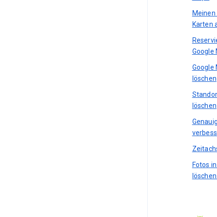
Meinen 
Karten 
Reservi
Google
Google 
löschen
Standor
löschen
Genauig
verbess
Zeitach
Fotos i
löschen