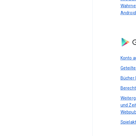
Wahrne
Android
G
Konto a
Geteilt
Bücher 
Berecht
Weiterg
und Zei
Webpub
Spielakt