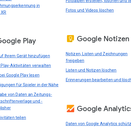
Fotoalben erstellen, löschen und te
hmungserkennung in
Fotos und Videos löschen
 XR
Google Notizen
oogle Play
Notizen, Listen und Zeichnungen
uf Ihrem Gerät hinzufügen
freigeben
e Play-Aktivitäten verwalten
Listen und Notizen löschen
bei Google Play lesen
Erinnerungen bearbeiten und lösc
igungen für Spieler in der Nähe
abe von Daten an Zeitungs-
tschriftenverlage und -
Google Analytic
lisher
ivitäten teilen
Daten von Google Analytics schüt