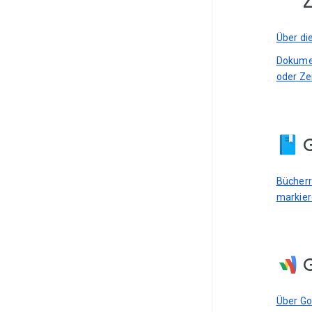
Z
Über di
Dokumen
oder Ze
G
Bücherre
markie
Über G