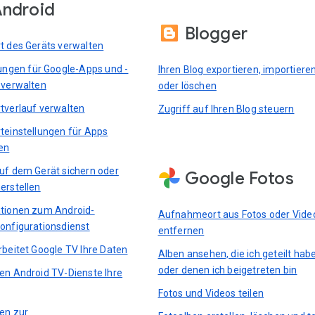
ndroid
Blogger
t des Geräts verwalten
lungen für Google-Apps und -
Ihren Blog exportieren, importiere
 verwalten
oder löschen
tverlauf verwalten
Zugriff auf Ihren Blog steuern
teinstellungen für Apps
en
uf dem Gerät sichern oder
Google Fotos
erstellen
tionen zum Android-
Aufnahmeort aus Fotos oder Vide
onfigurationsdienst
entfernen
rbeitet Google TV Ihre Daten
Alben ansehen, die ich geteilt hab
oder denen ich beigetreten bin
en Android TV-Dienste Ihre
Fotos und Videos teilen
ten zur