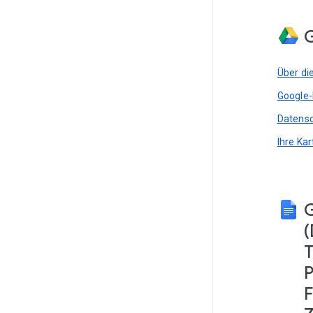
G
Über di
Google-
Datensc
Ihre Ka
(
T
P
F