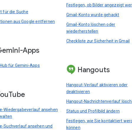
Festlegen, ob Bilder angezeigt we
t für die Suche
Gmail-Konto wurde gehackt
tionen aus Google entfernen
Gmail-Konto löschen oder
wiederherstellen
Checkliste zur Sicherheit in Gmail
emini-Apps
 Hub für Gemini-Apps
Hangouts
Hangout-Verlauf aktivieren oder
deaktivieren
YouTube
Hangout-Nachrichtenverlauf lösc
e-Wiedergabeverlauf ansehen
Status und Profilbild ändern
walten
Festlegen, wie Sie kontaktiert we
e-Suchverlauf ansehen und
können