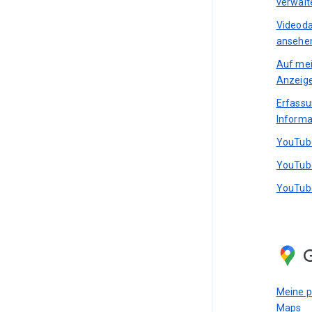
verwalt
Videoda
ansehen
Auf mei
Anzeig
Erfass
Informa
YouTube
YouTube
YouTube
Meine p
Maps