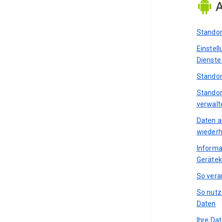
A
Standor
Einstel
Dienste
Standor
Standor
verwalt
Daten a
wiederh
Informa
Gerätek
So vera
So nutz
Daten
Ihre Da