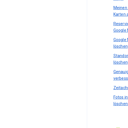
Meinen 
Karten 
Reservi
Google
Google 
löschen
Standor
löschen
Genauig
verbess
Zeitach
Fotos i
löschen