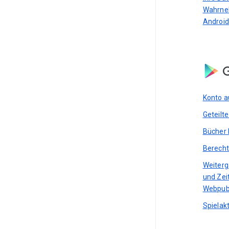
Wahrne
Android
G
Konto a
Geteilt
Bücher 
Berecht
Weiterg
und Zei
Webpub
Spielakt