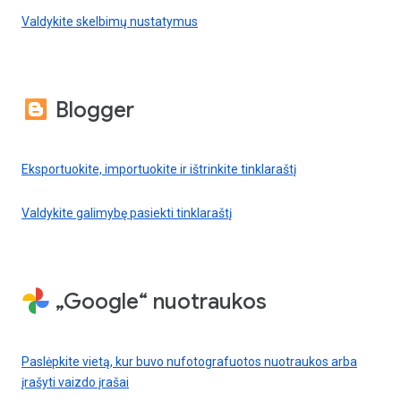
Valdykite skelbimų nustatymus
Blogger
Eksportuokite, importuokite ir ištrinkite tinklaraštį
Valdykite galimybę pasiekti tinklaraštį
„Google“ nuotraukos
Paslėpkite vietą, kur buvo nufotografuotos nuotraukos arba
įrašyti vaizdo įrašai