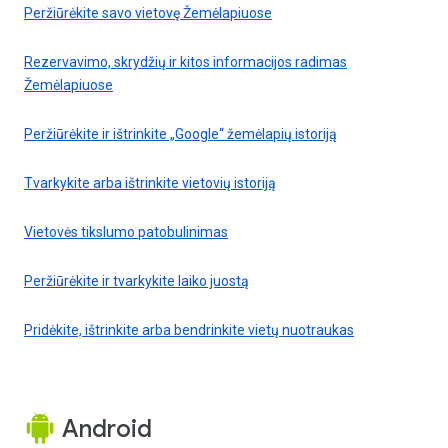
Peržiūrėkite savo vietovę Žemėlapiuose
Rezervavimo, skrydžių ir kitos informacijos radimas
Žemėlapiuose
Peržiūrėkite ir ištrinkite „Google“ žemėlapių istoriją
Tvarkykite arba ištrinkite vietovių istoriją
Vietovės tikslumo patobulinimas
Peržiūrėkite ir tvarkykite laiko juostą
Pridėkite, ištrinkite arba bendrinkite vietų nuotraukas
Android