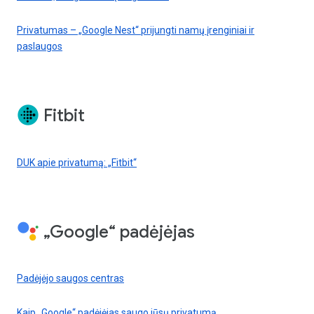
Privatumas – „Google Nest“ prijungti namų įrenginiai ir
paslaugos
Fitbit
DUK apie privatumą: „Fitbit“
„Google“ padėjėjas
Padėjėjo saugos centras
Kaip „Google“ padėjėjas saugo jūsų privatumą