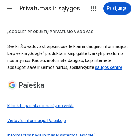
Privatumas ir sąlygos
Prisijungti
„GOOGLE“ PRODUKTŲ PRIVATUMO VADOVAS
Sveiki! Šio vadovo straipsniuose teikiama daugiau informacijos,
kaip veikia „Google“ produktai ir kaip galite tvarkyti privatumo
nustatymus. Kad sužinotumėte daugiau, kaip internete
apsaugoti save ir šeimos narius, apsilankykite
saugos centre
.
Paieška
Ištrinkite paieškas ir naršymo veiklą
Vietovės informacija Paieškoje
Informacijos pašalinimas iš sistemos „Google“