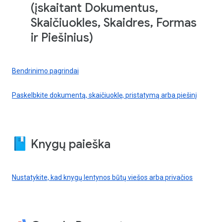
(įskaitant Dokumentus,
Skaičiuokles, Skaidres, Formas
ir Piešinius)
Bendrinimo pagrindai
Paskelbkite dokumentą, skaičiuoklę, pristatymą arba piešinį
Knygų paieška
Nustatykite, kad knygų lentynos būtų viešos arba privačios