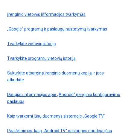
Įrenginio vietovės informacijos tvarkymas
„Google“ programų ir paslaugų nustatymų tvarkymas
Tvarkykite vietovių istoriją
Tvarkykite programų vietovių istoriją
Sukurkite atsarginę įrenginio duomenų kopiją ir juos
atkurkite
Daugiau informacijos apie „Android“ įrenginio konfigūravimo
paslaugą
Kaip tvarkomi jūsų duomenys sistemoje „Google TV“
Paaiškinimas, kaip „Android TV“ paslaugos naudoja jūsų