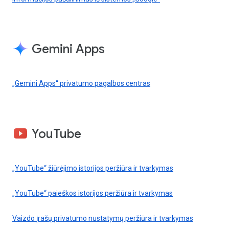
Gemini Apps
„Gemini Apps“ privatumo pagalbos centras
YouTube
„YouTube“ žiūrėjimo istorijos peržiūra ir tvarkymas
„YouTube“ paieškos istorijos peržiūra ir tvarkymas
Vaizdo įrašų privatumo nustatymų peržiūra ir tvarkymas