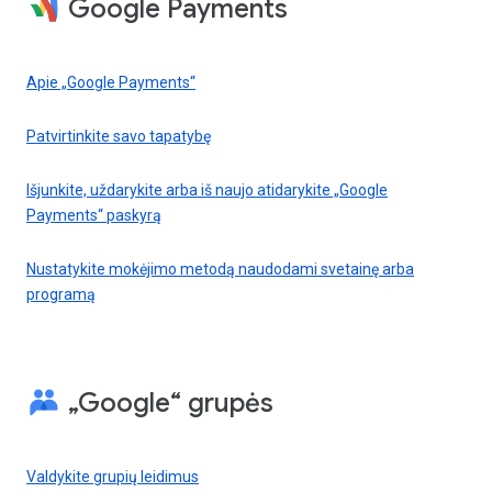
Google Payments
Apie „Google Payments“
Patvirtinkite savo tapatybę
Išjunkite, uždarykite arba iš naujo atidarykite „Google
Payments“ paskyrą
Nustatykite mokėjimo metodą naudodami svetainę arba
programą
„Google“ grupės
Valdykite grupių leidimus