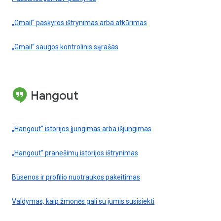
„Gmail“ paskyros ištrynimas arba atkūrimas
„Gmail“ saugos kontrolinis sąrašas
Hangout
„Hangout“ istorijos įjungimas arba išjungimas
„Hangout“ pranešimų istorijos ištrynimas
Būsenos ir profilio nuotraukos pakeitimas
Valdymas, kaip žmonės gali su jumis susisiekti