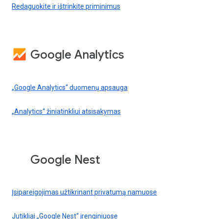
Redaguokite ir ištrinkite priminimus
Google Analytics
„Google Analytics“ duomenų apsauga
„Analytics“ žiniatinkliui atsisakymas
Google Nest
Įsipareigojimas užtikrinant privatumą namuose
Jutikliai „Google Nest“ įrenginiuose