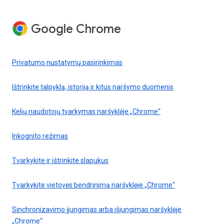
Google Chrome
Privatumo nustatymų pasirinkimas
Ištrinkite talpyklą, istoriją ir kitus naršymo duomenis
Kelių naudotojų tvarkymas naršyklėje „Chrome“
Inkognito režimas
Tvarkykite ir ištrinkite slapukus
Tvarkykite vietovės bendrinimą naršyklėje „Chrome“
Sinchronizavimo įjungimas arba išjungimas naršyklėje
„Chrome“