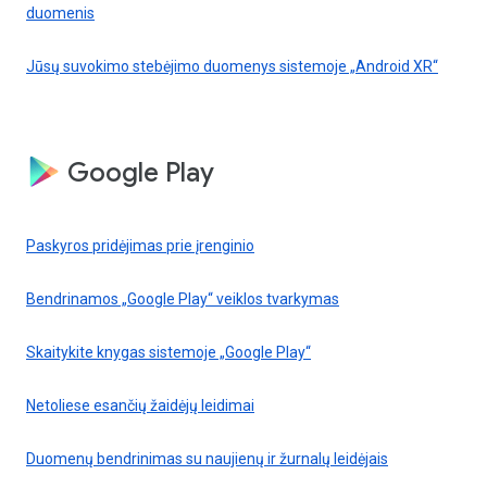
duomenis
Jūsų suvokimo stebėjimo duomenys sistemoje „Android XR“
Google Play
Paskyros pridėjimas prie įrenginio
Bendrinamos „Google Play“ veiklos tvarkymas
Skaitykite knygas sistemoje „Google Play“
Netoliese esančių žaidėjų leidimai
Duomenų bendrinimas su naujienų ir žurnalų leidėjais