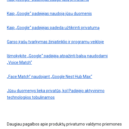
Kaip „Google“ padėjėjas naudoja jūsų duomenis
Kaip „Google“ padėjėjas padeda užtikrinti privatumą
Garso įrašų tvarkymas žiniatinklio ir programų veikloje
Išmokykite „Google“ padėjėją atpažinti balsą naudodami
„Voice Match“
„Face Match“ naudojant „Google Nest Hub Max“
Jūsų duomenys lieka privatūs, kol Padėjėjo aktyvinimo
technologijos tobulinamos
Daugiau pagalbos apie produktų privatumo valdymo priemones