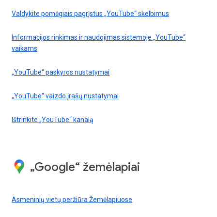
Valdykite pomėgiais pagrįstus „YouTube“ skelbimus
Informacijos rinkimas ir naudojimas sistemoje „YouTube“
vaikams
„YouTube“ paskyros nustatymai
„YouTube“ vaizdo įrašų nustatymai
Ištrinkite „YouTube“ kanalą
„Google“ žemėlapiai
Asmeninių vietų peržiūra Žemėlapiuose