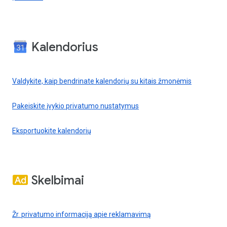
Kalendorius
Valdykite, kaip bendrinate kalendorių su kitais žmonėmis
Pakeiskite įvykio privatumo nustatymus
Eksportuokite kalendorių
Skelbimai
Žr. privatumo informaciją apie reklamavimą