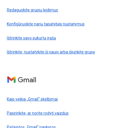
Redaguokite grupių leidimus
Konfigūruokite narių tapatybės nustatymus
Ištrinkite savo sukurtą įrašą
Ištrinkite, nustatykite iš naujo arba išjunkite grupę
Gmail
Kaip veikia „Gmail“ skelbimai
Pasirinkite, ar norite rodyti vaizdus
Pažeistos „Gmail“ paskyros