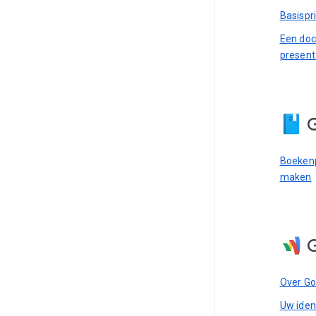
Basispr
Een doc
present
Boekenp
maken
Over G
Uw ident