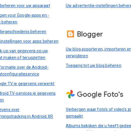
 beheren voor uw apparaat
Uw advertentie-instellingen beher
ingen voor Google-apps en -
s beheren
tiegeschiedenis beheren
Blogger
-instellingen voor apps beheren
Uw blog exporteren, importeren e
k-up van gegevens op uw
verwijderen
t maken of terugzetten
Toegang tot uw blog beheren
formatie over de Android-
tconfiguratieservice
gle TV je gegevens verwerkt
Google Foto's
roid TV-services je gegevens
en
Verbergen waar foto's of video's zi
evens over
gemaakt
ingstracking in Android XR
Albums bekijken die u heeft gedee