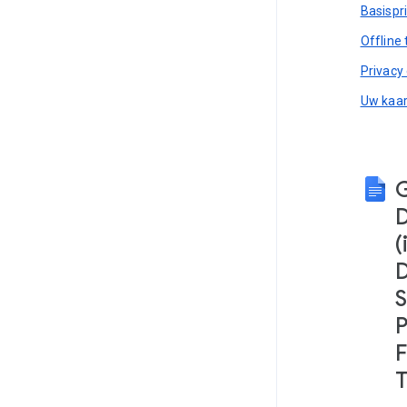
Basispr
Offline
Privacy 
Uw kaar
(
S
P
F
T