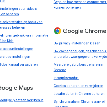
eren
Bepalen hoe mensen contact met
kunnen opnemen
instellingen voor video's
n en beheren
-advertenties op basis van
teresses beheren
Google Chrome
ling en gebruik van informatie
ube Kids
Uw privacy-instellingen kiezen
-accountinstellingen
Uw cachegeheugen, geschiedenis
-video-instellingen
andere browsergegevens verwijd
ube-kanaal verwijderen
Meerdere gebruikers beheren in
Chrome
Incognitomodus
Cookies beheren en verwijderen
Google Maps
Locatie delen in Chrome beheren
oonlijke plaatsen bekijken in
Synchronisatie in Chrome aan- of
uitzetten