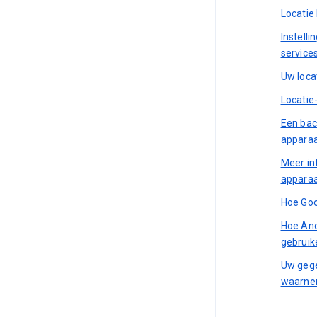
Locatie
Instell
service
Uw loca
Locatie
Een bac
apparaa
Meer in
apparaa
Hoe Goo
Hoe And
gebruik
Uw geg
waarnem