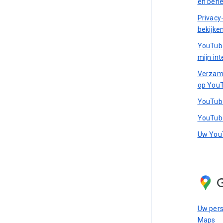
en beh
Privacy-
bekijke
YouTube
mijn in
Verzame
op YouT
YouTube
YouTube
Uw YouT
Uw pers
Maps