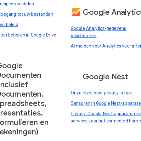
incipes van delen
Google Analytic
 toegang tot uw bestanden
en beleid
Google Analytics-gegevens
ten beheren in Google Drive
beschermen
Afmelden voor Analytics voor inte
Google
Documenten
Google Nest
inclusief
Documenten,
Onze inzet voor privacy in huis
preadsheets,
Sensoren in Google Nest-apparat
resentaties,
Privacy: Google Nest-apparaten en
ormulieren en
services voor het connected home
ekeningen)