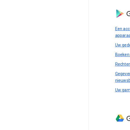
G
Een acc
appara
Uw gede
Boeken 
Rechten
Gegeven
nieuwsb
Uw game
G