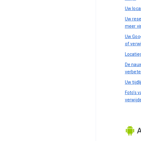
Uw loca
Uw rese
meer vi
Uw Goog
of verw
Locatie
De nauw
verbete
Uw tijdl
Foto's 
verwijd
A