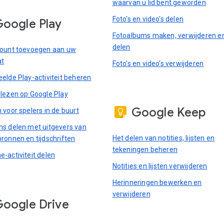
waarvan u lid bent geworden
Foto's en video's delen
oogle Play
Fotoalbums maken, verwijderen e
delen
ount toevoegen aan uw
at
Foto's en video's verwijderen
elde Play-activiteit beheren
lezen op Google Play
Google Keep
 voor spelers in de buurt
s delen met uitgevers van
Het delen van notities, lijsten en
ronnen en tijdschriften
tekeningen beheren
-activiteit delen
Notities en lijsten verwijderen
Herinneringen bewerken en
verwijderen
oogle Drive