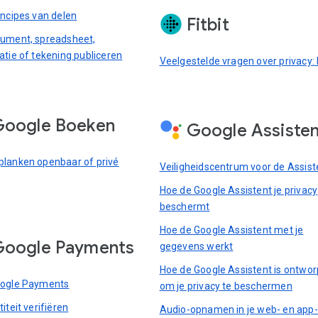
incipes van delen
Fitbit
ument, spreadsheet,
atie of tekening publiceren
Veelgestelde vragen over privacy: F
Google Boeken
Google Assiste
lanken openbaar of privé
Veiligheidscentrum voor de Assist
Hoe de Google Assistent je privacy
beschermt
Hoe de Google Assistent met je
Google Payments
gegevens werkt
Hoe de Google Assistent is ontwo
oogle Payments
om je privacy te beschermen
iteit verifiëren
Audio-opnamen in je web- en app-