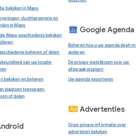
tie bekijken in Maps
rveringen, vluchtgegevens en
nden in Maps
Google Agenda
le Maps-geschiedenis bekijken
ijderen
Beheren hoe u uw agenda deelt m
geschiedenis beheren of delen
anderen
keurigheid van uw locatie
De privacy-instellingen voor uw
ren
afspraak wijzigen
ijn bekijken en beheren
Uw agenda exporteren
van plaatsen toevoegen,
eren of delen
Advertenties
ndroid
Onze privacy-informatie over
adverteren bekijken