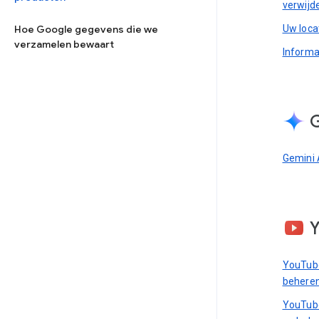
verwijd
Uw loca
Hoe Google gegevens die we
verzamelen bewaart
Informa
G
Gemini 
YouTube
behere
YouTube