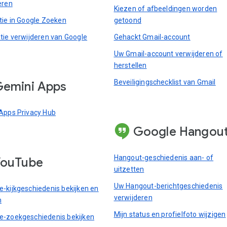
eren
Kiezen of afbeeldingen worden
tie in Google Zoeken
getoond
tie verwijderen van Google
Gehackt Gmail-account
Uw Gmail-account verwijderen of
herstellen
Beveiligingschecklist van Gmail
emini Apps
Apps Privacy Hub
Google Hangou
Hangout-geschiedenis aan- of
YouTube
uitzetten
Uw Hangout-berichtgeschiedenis
-kijkgeschiedenis bekijken en
verwijderen
n
Mijn status en profielfoto wijzigen
-zoekgeschiedenis bekijken