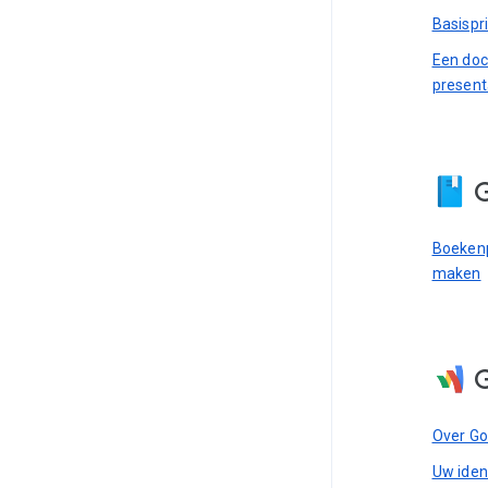
Basispr
Een doc
present
Boekenp
maken
Over G
Uw ident