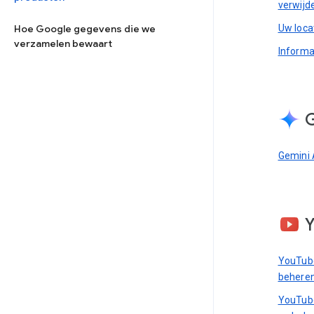
verwijd
Uw loca
Hoe Google gegevens die we
verzamelen bewaart
Informa
G
Gemini 
YouTube
behere
YouTube