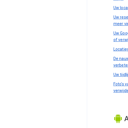
Uw loca
Uw rese
meer vi
Uw Goog
of verw
Locatie
De nauw
verbete
Uw tijdl
Foto's 
verwijd
A