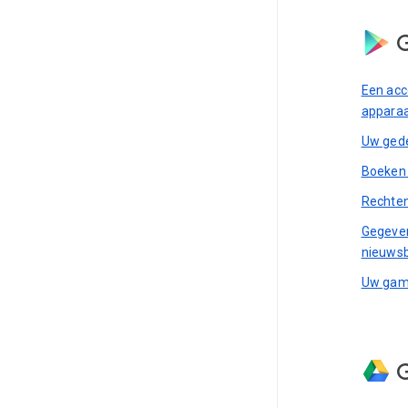
G
Een acc
appara
Uw gede
Boeken 
Rechten
Gegeven
nieuwsb
Uw game
G