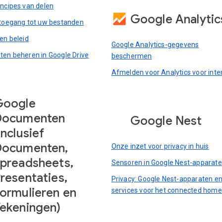
incipes van delen
Google Analytic
 toegang tot uw bestanden
en beleid
Google Analytics-gegevens
ten beheren in Google Drive
beschermen
Afmelden voor Analytics voor inte
Google
Documenten
Google Nest
inclusief
Documenten,
Onze inzet voor privacy in huis
preadsheets,
Sensoren in Google Nest-apparat
resentaties,
Privacy: Google Nest-apparaten en
ormulieren en
services voor het connected home
ekeningen)