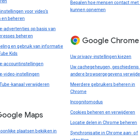
eren
Bepalen hoe mensen contact met
kunnen opnemen
instellingen voor video's
n en beheren
-advertenties op basis van
teresses beheren
Google Chrome
ling en gebruik van informatie
ube Kids
Uw privacy-instellingen kiezen
-accountinstellingen
Uw cachegeheugen, geschiedenis
-video-instellingen
andere browsergegevens verwijd
ube-kanaal verwijderen
Meerdere gebruikers beheren in
Chrome
Incognitomodus
Cookies beheren en verwijderen
Google Maps
Locatie delen in Chrome beheren
oonlijke plaatsen bekijken in
Synchronisatie in Chrome aan- of
uitzetten