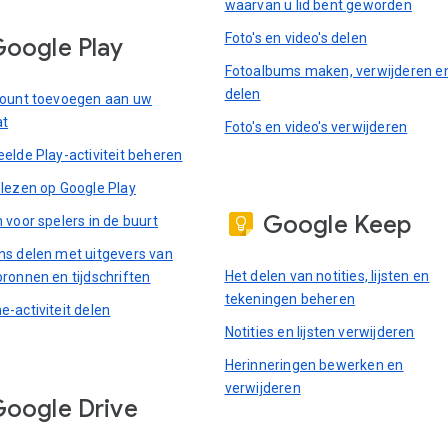
waarvan u lid bent geworden
Foto's en video's delen
oogle Play
Fotoalbums maken, verwijderen e
delen
ount toevoegen aan uw
at
Foto's en video's verwijderen
elde Play-activiteit beheren
lezen op Google Play
Google Keep
 voor spelers in de buurt
s delen met uitgevers van
Het delen van notities, lijsten en
ronnen en tijdschriften
tekeningen beheren
-activiteit delen
Notities en lijsten verwijderen
Herinneringen bewerken en
verwijderen
oogle Drive