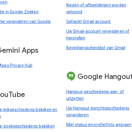
eren
Kiezen of afbeeldingen worden
tie in Google Zoeken
getoond
tie verwijderen van Google
Gehackt Gmail-account
Uw Gmail-account verwijderen of
herstellen
Beveiligingschecklist van Gmail
emini Apps
Apps Privacy Hub
Google Hangou
Hangout-geschiedenis aan- of
YouTube
uitzetten
Uw Hangout-berichtgeschiedenis
-kijkgeschiedenis bekijken en
verwijderen
n
Mijn status en profielfoto wijzigen
-zoekgeschiedenis bekijken