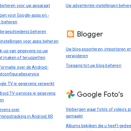
 beheren voor uw apparaat
Uw advertentie-instellingen beher
ingen voor Google-apps en -
s beheren
tiegeschiedenis beheren
Blogger
-instellingen voor apps beheren
Uw blog exporteren, importeren e
k-up van gegevens op uw
verwijderen
t maken of terugzetten
Toegang tot uw blog beheren
formatie over de Android-
tconfiguratieservice
gle TV je gegevens verwerkt
Google Foto's
roid TV-services je gegevens
en
Verbergen waar foto's of video's zi
evens over
gemaakt
ingstracking in Android XR
Albums bekijken die u heeft gedee