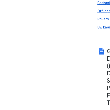
Basispr
Offline
Privacy 
Uw kaar
(
S
P
F
T