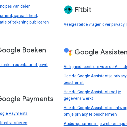
incipes van delen
Fitbit
ument, spreadsheet,
atie of tekening publiceren
Veelgestelde vragen over privacy: F
Google Boeken
Google Assiste
lanken openbaar of privé
Veiligheidscentrum voor de Assist
Hoe de Google Assistent je privacy
beschermt
Hoe de Google Assistent met je
Google Payments
gegevens werkt
Hoe de Google Assistent is ontwo
oogle Payments
om je privacy te beschermen
iteit verifiëren
Audio-opnamen in je web- en app-