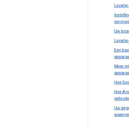
Locatie
Instell
service
Uw loca
Locatie
Een bac
apparaa
Meer in
apparaa
Hoe Goo
Hoe And
gebruik
Uw geg
waarnem