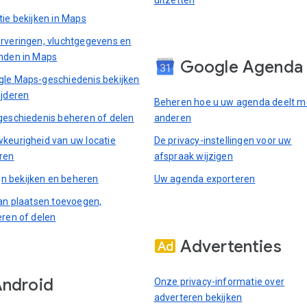
tie bekijken in Maps
rveringen, vluchtgegevens en
nden in Maps
Google Agenda
le Maps-geschiedenis bekijken
ijderen
Beheren hoe u uw agenda deelt m
geschiedenis beheren of delen
anderen
keurigheid van uw locatie
De privacy-instellingen voor uw
ren
afspraak wijzigen
ijn bekijken en beheren
Uw agenda exporteren
van plaatsen toevoegen,
eren of delen
Advertenties
ndroid
Onze privacy-informatie over
adverteren bekijken