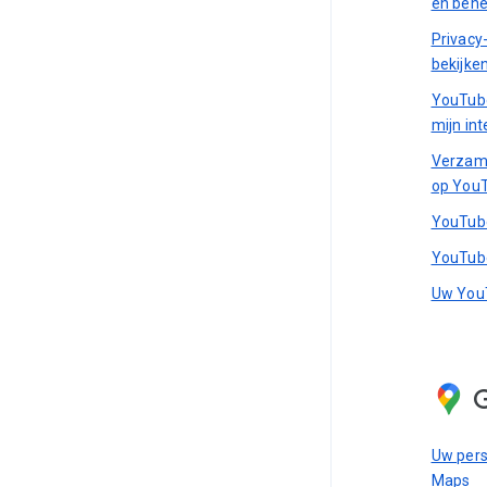
en beh
Privacy-
bekijke
YouTube
mijn in
Verzame
op YouT
YouTube
YouTube
Uw YouT
Uw pers
Maps