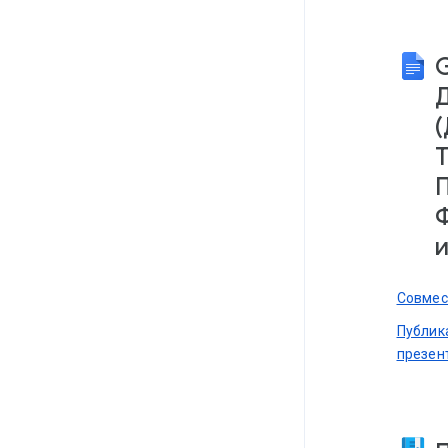
(
Т
П
Ф
и
Совмес
Публик
презен