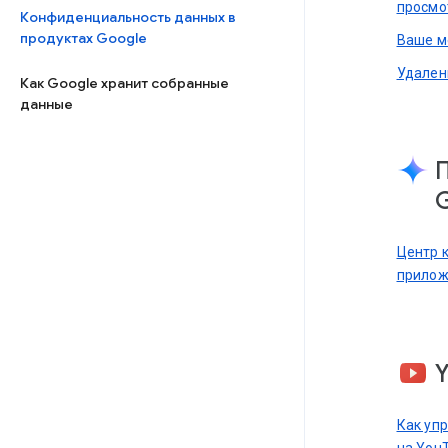
просмо
Конфиденциальность данных в
продуктах Google
Ваше м
Удален
Как Google хранит собранные
данные
Центр 
прилож
Как уп
на You