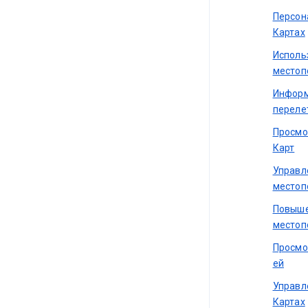
Персон
Картах
Исполь
местоп
Информ
перелет
Просмо
Карт
Управл
местоп
Повыше
местоп
Просмо
ей
Управл
Картах