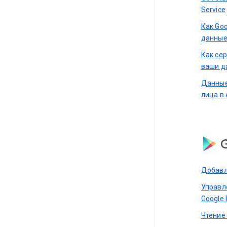
Service
Как Go
данны
Как се
ваши д
Данные
лица в 
G
Добавл
Управл
Google 
Чтение 