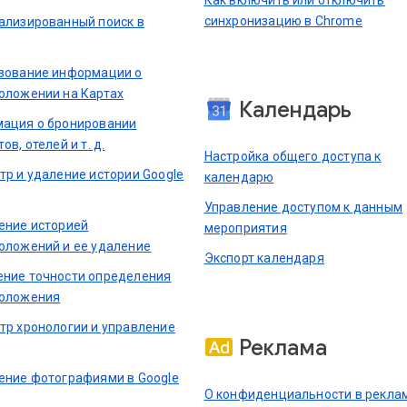
синхронизацию в Chrome
ализированный поиск в
зование информации о
оложении на Картах
Календарь
ация о бронировании
ов, отелей и т. д.
Настройка общего доступа к
тр и удаление истории Google
календарю
Управление доступом к данным
ение историей
мероприятия
оложений и ее удаление
Экспорт календаря
ние точности определения
оложения
тр хронологии и управление
Реклама
ение фотографиями в Google
О конфиденциальности в рекла