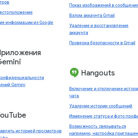
тров
Показ изображений в сообщени
естоположение
Взлом аккаунта Gmail
ие информации из Google
Удаление и восстановление
аккаунта
Проверка безопасности в Gmail
Приложения
Gemini
Hangouts
конфиденциальности
ений Gemini
Включение и отключение истор
чата
Удаление истории сообщений
YouTube
Изменение статуса и фото проф
Возможность связываться
равлять историей просмотров
напрямую, настройка приглашен
Tube