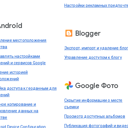
Настройки рекламных предпочт
ndroid
Blogger
ление местоположения
ства
Экспорт, импорт и удаление бло
равлять настройками
Управление доступом к блогу
ений и сервисов Google
ение историей
оложений
Google Фото
йка доступа к геоданным для
ений
Скрытие информации о месте
ное копирование и
съемки
новление данных на
Просмотр доступных альбомов
стве
Публикация фотографий и виде
oid Device Configuration