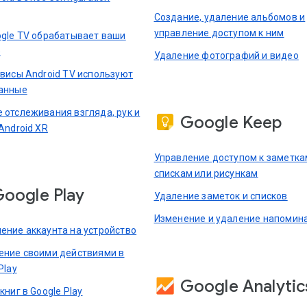
Создание, удаление альбомов и
управление доступом к ним
ogle TV обрабатывает ваши
е
Удаление фотографий и видео
рвисы Android TV используют
анные
 отслеживания взгляда, рук и
Google Keep
Android XR
Управление доступом к заметка
спискам или рисункам
oogle Play
Удаление заметок и списков
Изменение и удаление напомин
ение аккаунта на устройство
ение своими действиями в
Play
Google Analytic
книг в Google Play