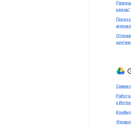
Разреш
рядом"
Предос
журнал
Отправ
другим
Совмес
Работа
к Инте
Конфид
Управл