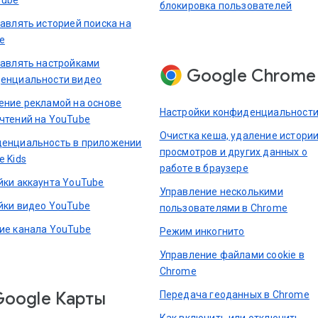
блокировка пользователей
равлять историей поиска на
e
равлять настройками
Google Chrome
енциальности видео
ение рекламой на основе
Настройки конфиденциальност
чтений на YouTube
Очистка кеша, удаление истори
енциальность в приложении
просмотров и других данных о
e Kids
работе в браузере
йки аккаунта YouTube
Управление несколькими
йки видео YouTube
пользователями в Chrome
ие канала YouTube
Режим инкогнито
Управление файлами cookie в
Chrome
Google Карты
Передача геоданных в Chrome
Как включить или отключить