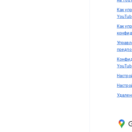
Как уп
YouTub
Как уп
конфид
Управл
предпо
Конфид
YouTub
Настро
Настро
Удален