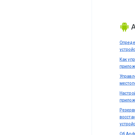
A
Опреде
устрой
Как уп
прилож
Управл
местоп
Настро
прилож
Резерв
восста
устрой
Об Andr