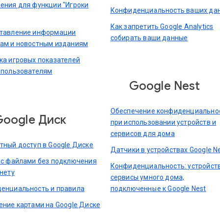
ения для функции "Игроки
Конфиденциальность ваших да
Как запретить Google Analytics
тавление информации
собирать ваши данные
ам и новостным изданиям
ка игровых показателей
 пользователям
Google Nest
Обеспечение конфиденциально
Google Диск
при использовании устройств и
сервисов для дома
тный доступ в Google Диске
Датчики в устройствах Google N
 с файлами без подключения
Конфиденциальность: устройств
рнету
сервисы умного дома,
енциальность и правила
подключенные к Google Nest
ение картами на Google Диске