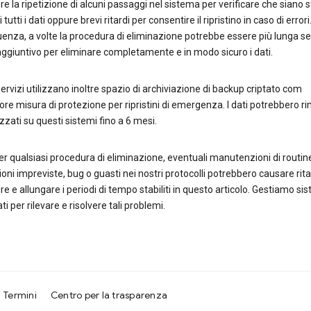
e la ripetizione di alcuni passaggi nel sistema per verificare che siano s
 tutti i dati oppure brevi ritardi per consentire il ripristino in caso di errori.
nza, a volte la procedura di eliminazione potrebbe essere più lunga se
giuntivo per eliminare completamente e in modo sicuro i dati.
 servizi utilizzano inoltre spazio di archiviazione di backup criptato com
iore misura di protezione per ripristini di emergenza. I dati potrebbero 
ati su questi sistemi fino a 6 mesi.
 qualsiasi procedura di eliminazione, eventuali manutenzioni di routin
ioni impreviste, bug o guasti nei nostri protocolli potrebbero causare rita
e e allungare i periodi di tempo stabiliti in questo articolo. Gestiamo si
ti per rilevare e risolvere tali problemi.
Termini
Centro per la trasparenza