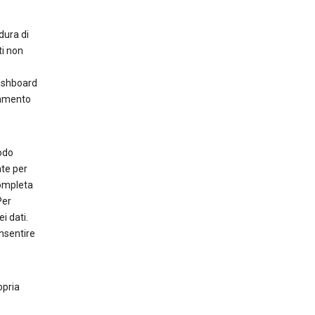
dura di
ti non
dashboard
zamento
odo
nte per
completa
Per
i dati.
nsentire
opria
e