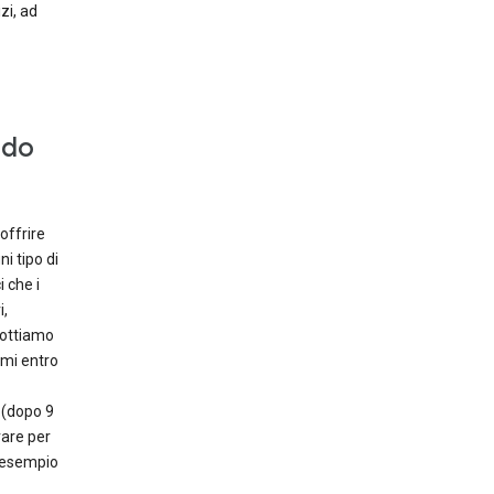
zi, ad
odo
offrire
i tipo di
i che i
i,
dottiamo
imi entro
 (dopo 9
vare per
d esempio