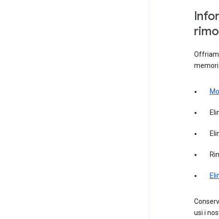
Info
rimo
Offriamo
memoriz
Mod
El
Eli
Ri
El
Conserve
usi i no