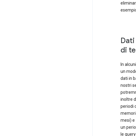
eliminar
esempio 
Dati
di t
In alcun
un modo 
dati in 
nostri s
potremm
inoltre 
periodi 
memorizz
mesi) e 
un perio
le query