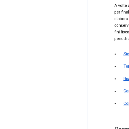
A volte 
per fina
elabora
conservi
fini fis
periodi 
Sic
Ten
Ris
Gar
Co