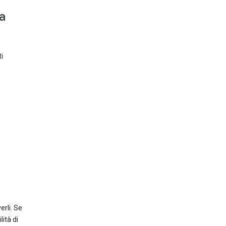
a
i
rli. Se
ità di