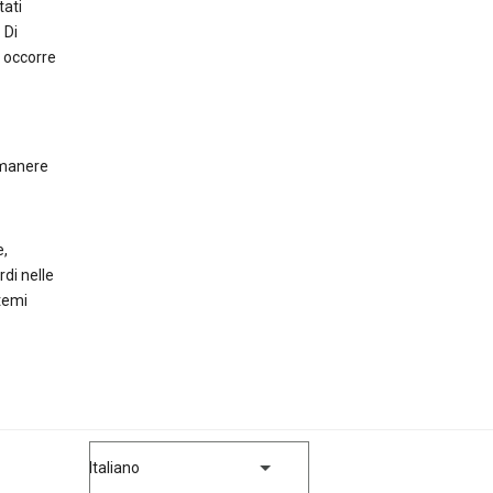
tati
 Di
 occorre
rimanere
e,
rdi nelle
stemi
Italiano