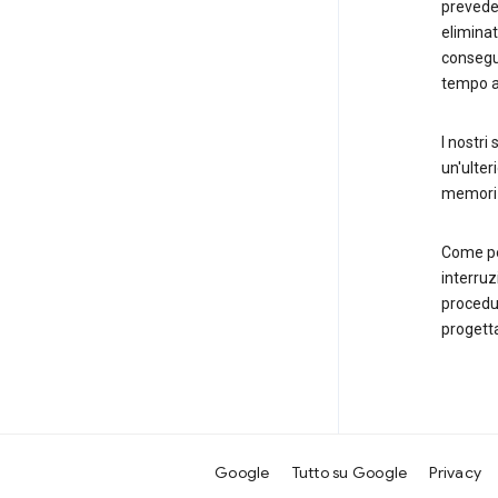
preveder
eliminati
consegue
tempo ag
I nostri
un'ulter
memorizz
Come per
interruz
procedur
progetta
Google
Tutto su Google
Privacy