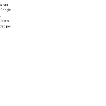
zioni,
o Google
,
farlo a
dati per