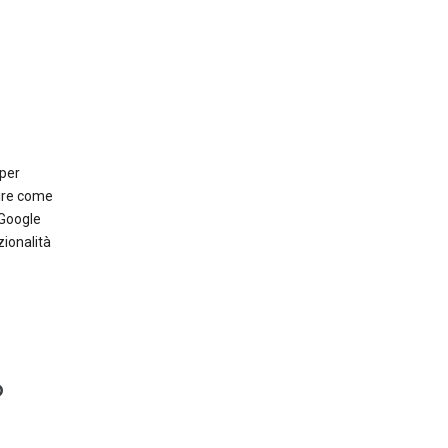
 per
pire come
 Google
ionalità
o