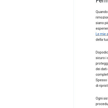
Perm
Quando d
rimozion
siano pi
esperien
Le mie a
della tu
Dopodic
sicuro i
protegge
dei dati
completa
Spesso 
di ripri
Ogni sis
procedur