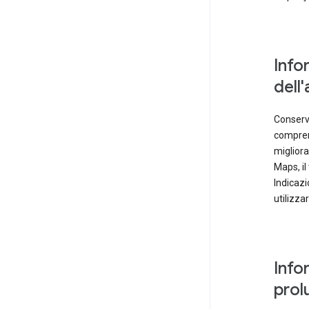
Info
dell
Conservi
comprend
migliora
Maps, i
Indicazi
utilizza
Info
prolu