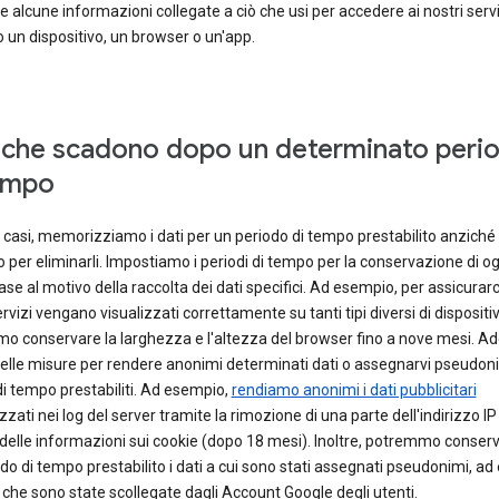
e alcune informazioni collegate a ciò che usi per accedere ai nostri servi
un dispositivo, un browser o un'app.
 che scadono dopo un determinato peri
empo
i casi, memorizziamo i dati per un periodo di tempo prestabilito anziché 
per eliminarli. Impostiamo i periodi di tempo per la conservazione di ogn
base al motivo della raccolta dei dati specifici. Ad esempio, per assicurarc
ervizi vengano visualizzati correttamente su tanti tipi diversi di dispositiv
o conservare la larghezza e l'altezza del browser fino a nove mesi. A
delle misure per rendere anonimi determinati dati o assegnarvi pseudon
di tempo prestabiliti. Ad esempio,
rendiamo anonimi i dati pubblicitari
ati nei log del server tramite la rimozione di una parte dell'indirizzo IP
delle informazioni sui cookie (dopo 18 mesi). Inoltre, potremmo conser
do di tempo prestabilito i dati a cui sono stati assegnati pseudonimi, a
 che sono state scollegate dagli Account Google degli utenti.