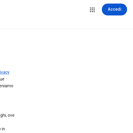
Accedi
ivacy
tue
teniamo
ghi, ove
 in