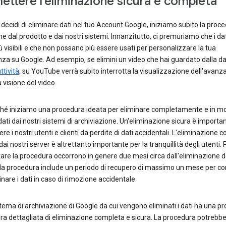
ettere l'eliminazione sicura e completa
ecidi di eliminare dati nel tuo Account Google, iniziamo subito la proce
e dal prodotto e dai nostri sistemi. Innanzitutto, ci premuriamo che i da
ù visibili e che non possano più essere usati per personalizzare la tua
za su Google. Ad esempio, se elimini un video che hai guardato dalla 
ttività
, su YouTube verrà subito interrotta la visualizzazione dell'avan
a visione del video.
hé iniziamo una procedura ideata per eliminare completamente e in m
 dati dai nostri sistemi di archiviazione. Un'eliminazione sicura è importa
re i nostri utenti e clienti da perdite di dati accidentali. L'eliminazione 
 dai nostri server è altrettanto importante per la tranquillità degli utenti. 
re la procedura occorrono in genere due mesi circa dall'eliminazione de
la procedura include un periodo di recupero di massimo un mese per co
stinare i dati in caso di rimozione accidentale.
tema di archiviazione di Google da cui vengono eliminati i dati ha una pr
a dettagliata di eliminazione completa e sicura. La procedura potrebb