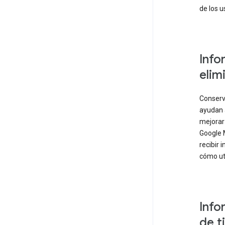
de los u
Info
elim
Conserv
ayudan 
mejorar 
Google 
recibir 
cómo uti
Info
de t