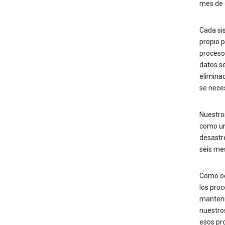
mes de 
Cada si
propio p
proceso
datos se
eliminad
se nece
Nuestro
como un 
desastr
seis me
Como oc
los proc
mantenim
nuestro
esos pr