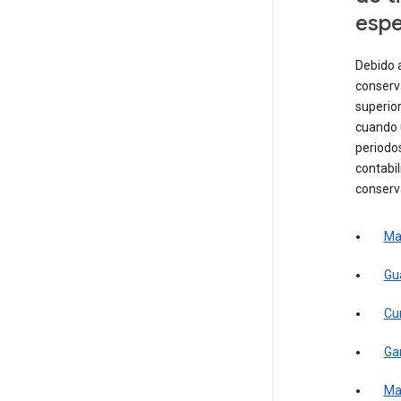
espe
Debido 
conserva
superio
cuando 
periodo
contabil
conserva
Man
Gua
Cum
Gar
Ma