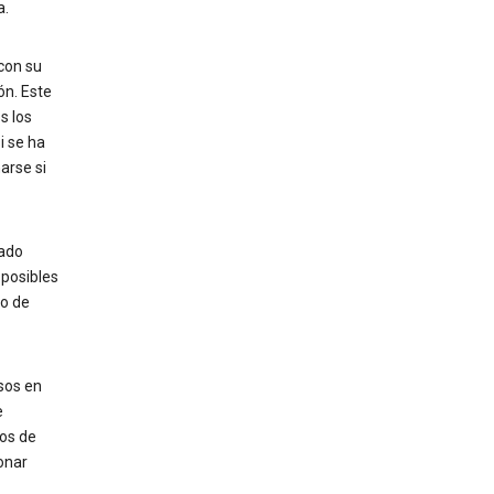
a.
con su
ón. Este
s los
i se ha
arse si
rado
 posibles
o de
sos en
e
los de
onar