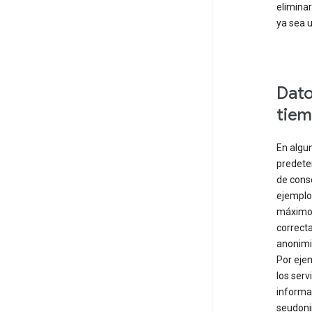
eliminar
ya sea u
Dato
tiem
En algu
predete
de conse
ejemplo
máximo 
correct
anonimi
Por eje
los serv
informa
seudoni