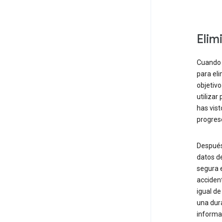
Elim
Cuando 
para eli
objetivo
utilizar
has vist
progreso
Después
datos d
segura e
accident
igual de
una dur
informa