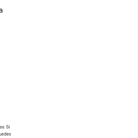
a
s. Si
puedes