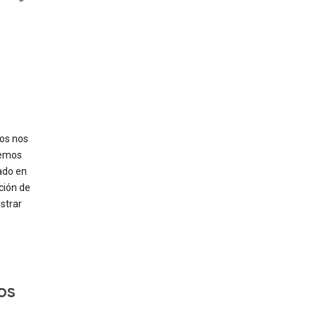
tos nos
demos
ado en
ción de
strar
os