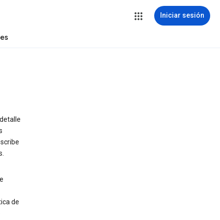
Iniciar sesión
tes
detalle
s
escribe
s.
e
tica de
e