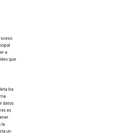
proceso
ncipal
er a
vídeo que
eta los
rma
de datos
res es
tener
 la
sta un