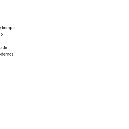
a
e tiempo
 o
o de
 podemos