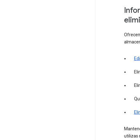
Info
elim
Ofrecemo
almacen
Edi
El
El
Qu
Eli
Mantend
utilizas