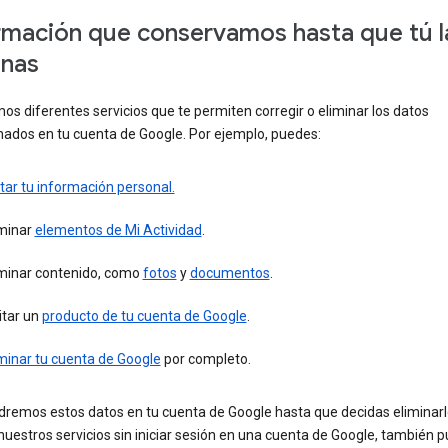
rmación que conservamos hasta que tú l
inas
s diferentes servicios que te permiten corregir o eliminar los datos
ados en tu cuenta de Google. Por ejemplo, puedes:
tar tu información personal.
iminar
elementos de Mi Actividad
.
iminar contenido, como
fotos
y
documentos
.
itar un
producto de tu cuenta de Google
.
minar tu cuenta de Google
por completo.
remos estos datos en tu cuenta de Google hasta que decidas eliminarlo
 nuestros servicios sin iniciar sesión en una cuenta de Google, también 