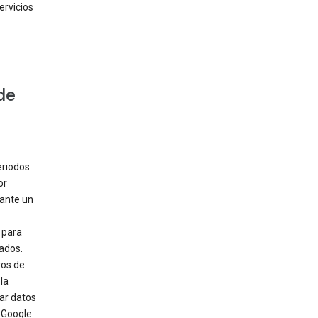
ervicios
de
eriodos
or
rante un
 para
ados.
ros de
la
ar datos
 Google