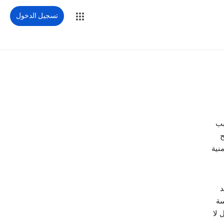
تسجيل الدخول
 وسبب
ح
نية
د
سة
 لا