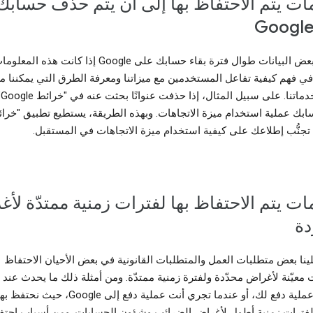
ات يتم الاحتفاظ بها إلى أن يتم حذف حسابك
نحتفظ ببعض البيانات طوال فترة بقاء حسابك على Google إذا كانت هذه المع
في فهم كيفية تفاعل المستخدمين مع ميزاتنا ومعرفة الطرق التي يمكننا من
تح
ابك عملية استخدام ميزة الاتجاهات. وبهذه الطريقة، يستطيع تطبيق "خرا
ات يتم الاحتفاظ بها لفترات زمنية ممتدّة لأ
دة
نا بعض متطلبات العمل والمتطلبات القانونية في بعض الأحيان الاحتفاظ
 معيّنة لأغراض محدّدة ولفترة زمنية ممتدّة. ومن أمثلة ذلك ما يحدث عند 
Google عملية دفع لك، أو عندما تجري أنت عملية دفع إلى Google، حيث 
 لفترات زمنية أطول لأغراض الضرائب وشؤون الحسابات. ومن أسباب احتف