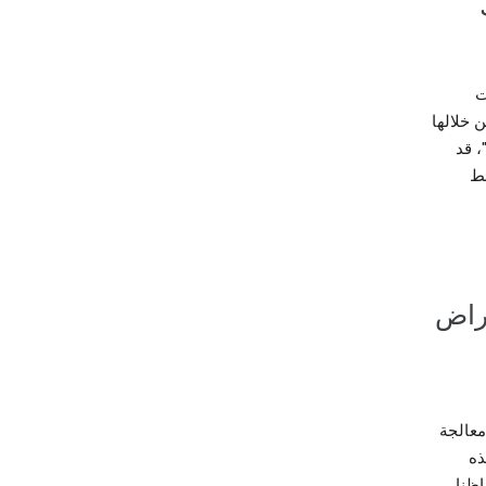
لومات
 خلالها
سين خدماتنا. على سبيل المثال، إذا حذفت عنوانًا بحثت عنه في "خرائط Google"، قد
ئط
غراض
معالجة
نحتفظ بهذه
اظنا