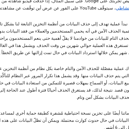
في تخصيص تجربتك على Google. على سبيل المثال، إذا حذفت فيديو شاهدته م
شاطي
، سيتوقّف YouTube على الفور عن عرض أين توقّفت عن مشاهدته.
نبدأ عملية تهدف إلى حذف البيانات من أنظمة التخزين التابعة لنا بشكل تا
مية الحذف الآمن في أنه يحمي المستخدمين والعملاء من فقد البيانات بد
حذف التام للبيانات من خوادمنا لا يقلّ أهمية حتى ينعم المستخدمون براحة 
 تستغرق هذه العملية حوالي شهرين من وقت الحذف. ويشمل هذا في الغال
شهر يمكن خلالها استرداد البيانات في حال تمت إزالتها عن طريق الخطأ.
ك عملية مفصّلة للحذف الآمن والتام خاصة بكل نظام من أنظمة التخزين ع
Googl التي يتم حذف البيانات منها. وقد يشمل هذا تكرار المرور عبر النظام للتأكّ
 البيانات، أو السماح بمهلات قصيرة للتمكين من استعادة البيانات في ح
ون قصد. نتيجة لذلك، قد يستغرق الحذف أحيانًا فترة أطول عند الحاجة إل
ذف البيانات بشكل آمن وتام.
اتنا أيضًا على تخزين نسخة احتياطية مُشفرة كطبقة حماية أخرى لمساعد
البيانات في حال حدوث كوارث محتملة. ويمكن أن تظلّ البيانات على هذه ا
 6 أشهر.