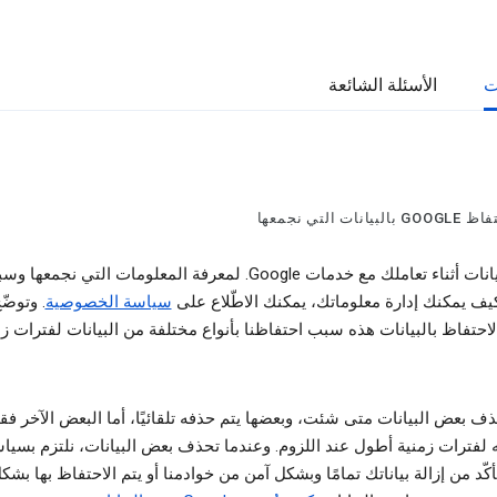
ت
الأسئلة الشائعة
نات التي نجمعها
نجمع البيانات أثناء تعاملك مع خدمات Google. لمعرفة المعلومات التي نجمعها
يف يمكنك إدارة معلوماتك، يمكنك الاطّلاع على
سياسة الخصوصية
. وتوضّ
احتفاظ بالبيانات هذه سبب احتفاظنا بأنواع مختلفة من البيانات لفترات زم
ف بعض البيانات متى شئت، وبعضها يتم حذفه تلقائيًا، أما البعض الآخر فق
 لفترات زمنية أطول عند اللزوم. وعندما تحذف بعض البيانات، نلتزم بسيا
ّد من إزالة بياناتك تمامًا وبشكل آمن من خوادمنا أو يتم الاحتفاظ بها بشكل