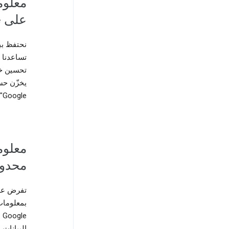
معلوم
على Google
تساعدنا 
يخزّن حس
Google" تجنُّب إطلاعك على كيفية استخدام ميزة الاتجاهات في المستقبل.
معلوم
محدو
تفرض علي
بمعلومات
البيانات