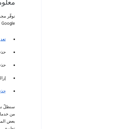
معلوما
نوفّر مج
Google أو حذفها، فعلى سبيل المثال، يمكنك إجراء ما يلي:
تعد
حذ
حذف
إزال
حذف 
بعض المع
تطبيق.