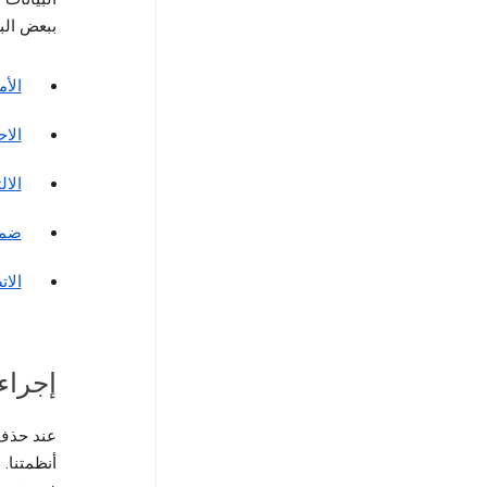
ببعض الب
الأ
الا
الال
ضما
الات
إجراء
أنظمتنا. 