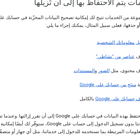
ت يتم الاحتفاظ بها إلى أن تُزيلها
موعة من الخدمات تتيح لك إمكانية تصحيح البيانات المخزّنة في حسابك عل
يل معلوماتك الشخصية
ف
عناصر من "نشاطي"
 محتوى، مثل
الصور
و
المستندات
ة
منتَج من حسابك على Google
حسابك على Google
بالكامل
سنظلّ نحتفظ بهذه البيانات في حسابك على Google إلى أن تقرر إزالتها. 
من خدماتنا بدون تسجيل الدخول إلى حساب على Google، سنوفّر لك أيض
لومات المرتبطة بما تستخدمه للدخول إلى خدماتنا، مثل أي جهاز أو متصفّح