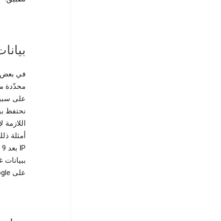
بيانات
في بعض ال
محدّدة مس
على سبيل
اللازمة 
أمثلة ذلك 
ببيانات 
على Google، وذلك لفترة زمنية معيّنة.