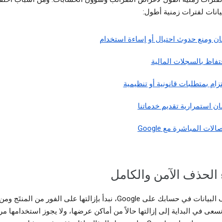
يانات لفترات زمنية أطول:
مان ومنع حدوث احتيال أو إساءة استخدام
حتفاظ بالسجلات المالية
تزام بمتطلبات قانونية أو تنظيمية
ن استمرارية تقديم خدماتنا
صالات المباشرة مع Google
 الحذف الآمن والكامل
عند حذف البيانات في حسابك على Google، نبدأ بإزالتها على الفور من المنتَج ومن
نسعى في البداية إلى إزالتها حالاً من أماكن عرضها، ولا يجوز استخدامها م