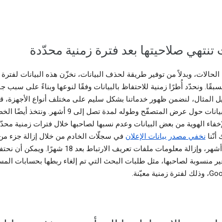
 تنتهي صلاحيتها بعد فترة زمنية محدّدة
حالات، وبدلاً من توفير طريقة لحذف البيانات، نخزّن هذه البيانات لفترة 
بقًا. ونحدّد أُطرًا زمنية للاحتفاظ بالبيانات وفقًا لنوعها وبناءً على سبب جم
 المثال، لنضمن ظهور خدماتنا بشكل سليم على مختلف أنواع الأجهزة، ق
نحتفظ ببيانات حول عرض المتصفّح وطوله لمدة تصل إلى 9 أشهر. ونتخذ
لإخفاء الهوية من بعض البيانات وعدم نسبها لصاحبها خلال فترات زمنية محدّ
أنّنا
نخفي مصدر بيانات الإعلان
في سجلّات الخادم من خلال إزالة جزء من
IP بعد 9 أشهر، وإزالة معلومات ملفات تعريف الارتباط بعد 18 شهرًا.
غير منسوبة لصاحبها، مثل طلبات البحث التي تم إلغاء ربطها بحسابات الم