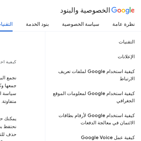
الخصوصية والبنود
نظرة عامة
سياسة الخصوصية
بنود الخدمة
التقنيا
التقنيات
الإعلانات
كيفية احتفاظ GOOGLE بالبيا
كيفية استخدام Google لملفات تعريف
الارتباط
جمعها وك
كيفية استخدام Google لمعلومات الموقع
سياسة ال
الجغرافي
متفاوتة.
كيفية استخدام Google لأرقام بطاقات
يمكنك حذ
الائتمان في معالجة الدفعات
نحتفظ به
حذف للتأك
كيفية عمل Google Voice