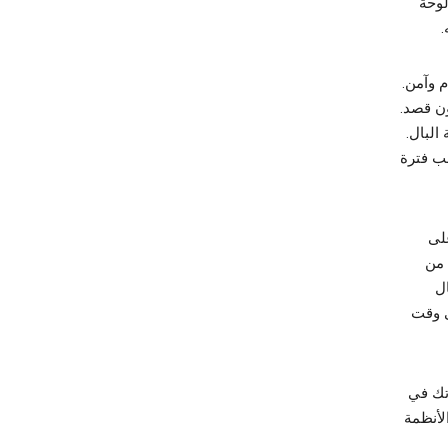
ن لوحة
م وآمن.
ون قصد.
البال.
ب فترة
لى
د من
ال
ى وقت
تك في
لأنظمة