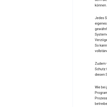
können.
Jedes S
eigenes
gewährl
Systemd
Verzöge
So kann
vollstän
Zudem v
Schutz f
diesen 
Wie bei
Program
Prozess
betreib