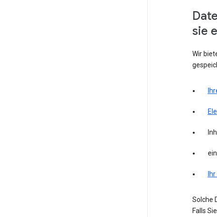
Date
sie 
Wir biet
gespeich
Ihr
El
Inh
ei
Ihr
Solche D
Falls S