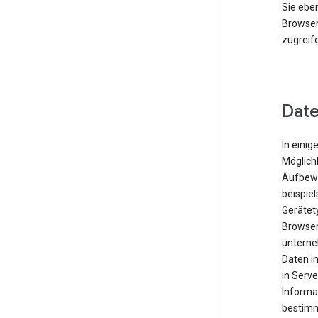
Sie eben
Browser
zugreif
Date
In einig
Möglichk
Aufbewa
beispie
Gerätet
Browser
unterne
Daten i
in Serve
Informa
bestimm