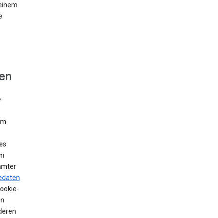
 einem
e
fen
e
Um
es
em
mmter
edaten
Cookie-
en
deren