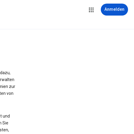
Anmelden
 dazu,
erwalten
nien zur
ten von
t und
n Sie
sten,