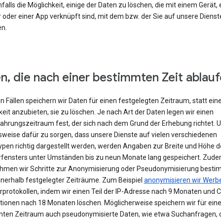
falls die Möglichkeit, einige der Daten zu löschen, die mit einem Gerät,
 oder einer App verknüpft sind, mit dem bzw. der Sie auf unsere Dienst
en.
n, die nach einer bestimmten Zeit ablau
en Fällen speichern wir Daten für einen festgelegten Zeitraum, statt ein
eit anzubieten, sie zu löschen. Je nach Art der Daten legen wir einen
hrungszeitraum fest, der sich nach dem Grund der Erhebung richtet. 
lsweise dafür zu sorgen, dass unsere Dienste auf vielen verschiedenen
ypen richtig dargestellt werden, werden Angaben zur Breite und Höhe d
fensters unter Umständen bis zu neun Monate lang gespeichert. Zud
hmen wir Schritte zur Anonymisierung oder Pseudonymisierung besti
nnerhalb festgelegter Zeiträume. Zum Beispiel
anonymisieren wir Werb
rprotokollen, indem wir einen Teil der IP-Adresse nach 9 Monaten und 
tionen nach 18 Monaten löschen. Möglicherweise speichern wir für ein
ten Zeitraum auch pseudonymisierte Daten, wie etwa Suchanfragen, 