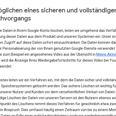
glichen eines sicheren und vollständige
chvorgangs
e Daten in Ihrem Google-Konto löschen, leiten wir umgehend das Verfa
ung dieser Daten aus dem Produkt und unseren Systemen ein. Unser ers
den Zugriff auf diese Daten sofort einzuschränken. Die Daten können da
r Personalisierung der von Ihnen genutzten Google-Dienste verwendet
e zum Beispiel ein angesehenes Video aus der Übersicht in
Meine Aktiv
 wird die Anzeige Ihres Wiedergabefortschritts für dieses Video bei Yo
beendet.
stes leiten wir ein Verfahren ein, mit dem die Daten sicher und vollstän
 Speichersystemen gelöscht werden. Das sichere Löschen ist wichtig fü
unserer Nutzer und Kunden vor dem versehentlichen Verlust von Daten.
ndige Löschen der Daten von unseren Servern ist den Nutzern ebenso wi
tpunkt des Löschens nimmt dieses Verfahren für gewöhnlich etwa zwe
in Anspruch. Dies umfasst häufig einen Zeitraum von bis zu einem Mona
 Daten im Falle einer nicht beabsichtigten Löschung wiederhergestellt 