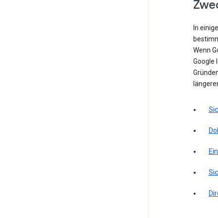
Zwec
In einig
bestimm
Wenn Go
Google l
Gründen 
längere
Si
Do
Ei
Sic
Di