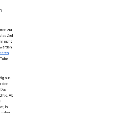
n
hren zur
tes Ziel
nn nicht
 werden.
itäten
uTube
dig aus
r den
 Das
chtig. Ab
i
t, in
werden