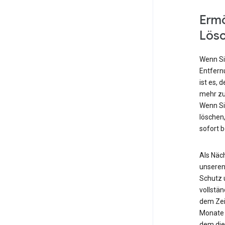
Ermö
Lös
Wenn Si
Entfern
ist es, 
mehr zu
Wenn Si
löschen,
sofort 
Als Näch
unseren
Schutz 
vollstä
dem Zei
Monate 
dem die