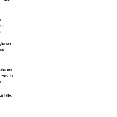
n
 zu
e
lichen.
und
zlichen
wird. In
t.
sfälle,
r