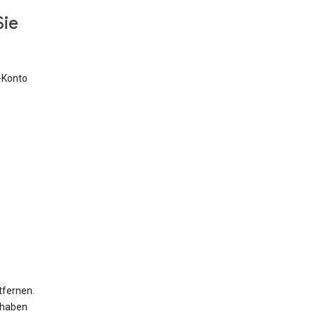
Sie
e-Konto
tfernen.
 haben