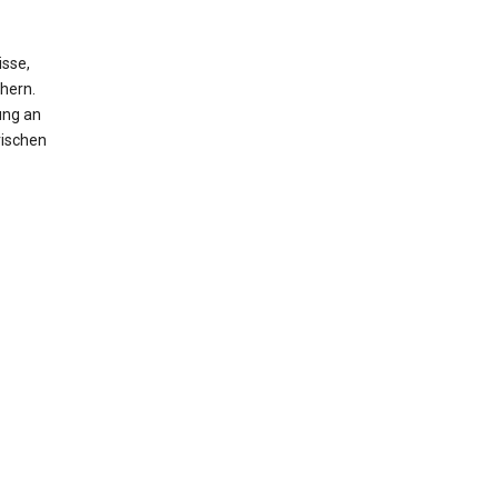
isse,
hern.
ung an
rischen