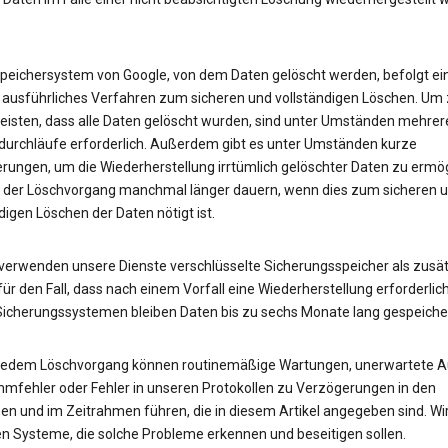
peichersystem von Google, von dem Daten gelöscht werden, befolgt ei
 ausführliches Verfahren zum sicheren und vollständigen Löschen. Um
eisten, dass alle Daten gelöscht wurden, sind unter Umständen mehrer
urchläufe erforderlich. Außerdem gibt es unter Umständen kurze
rungen, um die Wiederherstellung irrtümlich gelöschter Daten zu ermög
 der Löschvorgang manchmal länger dauern, wenn dies zum sicheren 
digen Löschen der Daten nötigt ist.
erwenden unsere Dienste verschlüsselte Sicherungsspeicher als zusät
ür den Fall, dass nach einem Vorfall eine Wiederherstellung erforderlich 
Sicherungssystemen bleiben Daten bis zu sechs Monate lang gespeicher
 jedem Löschvorgang können routinemäßige Wartungen, unerwartete Au
mfehler oder Fehler in unseren Protokollen zu Verzögerungen in den
en und im Zeitrahmen führen, die in diesem Artikel angegeben sind. Wi
en Systeme, die solche Probleme erkennen und beseitigen sollen.