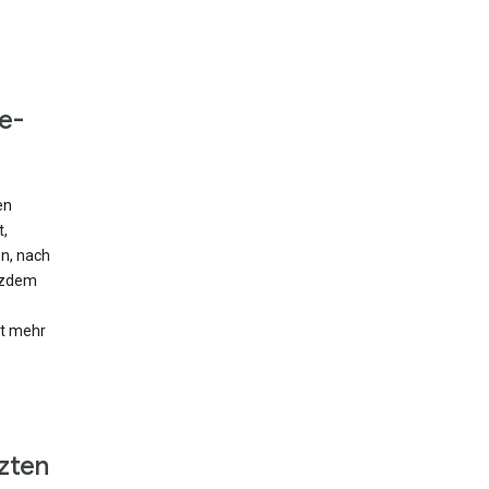
e-
en
t,
en, nach
otzdem
ht mehr
zten