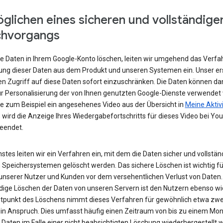
glichen eines sicheren und vollständige
chvorgangs
e Daten in Ihrem Google-Konto löschen, leiten wir umgehend das Verfa
ung dieser Daten aus dem Produkt und unseren Systemen ein. Unser ers
den Zugriff auf diese Daten sofort einzuschränken. Die Daten können da
r Personalisierung der von Ihnen genutzten Google-Dienste verwendet
e zum Beispiel ein angesehenes Video aus der Übersicht in
Meine Aktiv
 wird die Anzeige Ihres Wiedergabefortschritts für dieses Video bei Yo
beendet.
stes leiten wir ein Verfahren ein, mit dem die Daten sicher und vollstän
 Speichersystemen gelöscht werden. Das sichere Löschen ist wichtig fü
unserer Nutzer und Kunden vor dem versehentlichen Verlust von Daten.
ndige Löschen der Daten von unseren Servern ist den Nutzern ebenso wi
tpunkt des Löschens nimmt dieses Verfahren für gewöhnlich etwa zwe
in Anspruch. Dies umfasst häufig einen Zeitraum von bis zu einem Mona
 Daten im Falle einer nicht beabsichtigten Löschung wiederhergestellt 