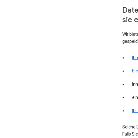
Date
sie 
Wir biet
gespeich
Ihr
El
Inh
ei
Ihr
Solche D
Falls S