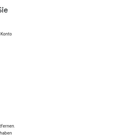
Sie
e-Konto
tfernen.
 haben