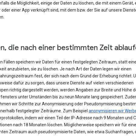
falls die Möglichkeit, einige der Daten zu löschen, die mit einem Gerät,
 oder einer App verknüpft sind, mit dem bzw. der Sie auf unsere Dienst
en.
n, die nach einer bestimmten Zeit ablau
en Fällen speichern wir Daten für einen festgelegten Zeitraum, statt ein
eit anzubieten, sie zu löschen. Je nach Art der Daten legen wir einen
hrungszeitraum fest, der sich nach dem Grund der Erhebung richtet. 
lsweise dafür zu sorgen, dass unsere Dienste auf vielen verschiedenen
ypen richtig dargestellt werden, werden Angaben zur Breite und Höhe d
fensters unter Umständen bis zu neun Monate lang gespeichert. Zud
hmen wir Schritte zur Anonymisierung oder Pseudonymisierung besti
nnerhalb festgelegter Zeiträume. Zum Beispiel
anonymisieren wir Werb
rprotokollen, indem wir einen Teil der IP-Adresse nach 9 Monaten und 
tionen nach 18 Monaten löschen. Möglicherweise speichern wir für ein
ten Zeitraum auch pseudonymisierte Daten, wie etwa Suchanfragen, 