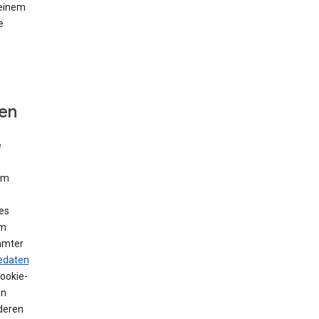
 einem
e
fen
e
Um
es
em
mmter
edaten
Cookie-
en
deren