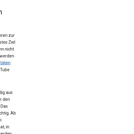
n
hren zur
tes Ziel
nn nicht
 werden.
itäten
uTube
dig aus
r den
 Das
chtig. Ab
i
t, in
werden