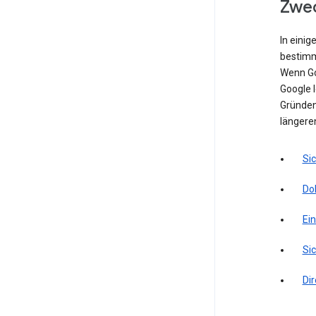
Zwec
In einig
bestimm
Wenn Go
Google l
Gründen 
längere
Si
Do
Ei
Sic
Di