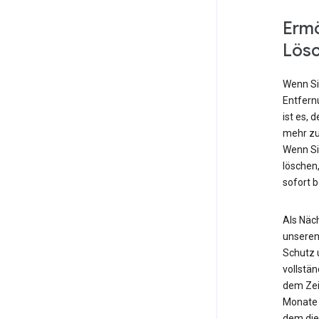
Ermö
Lös
Wenn Si
Entfern
ist es, 
mehr zu
Wenn Si
löschen,
sofort 
Als Näch
unseren
Schutz 
vollstä
dem Zei
Monate 
dem die