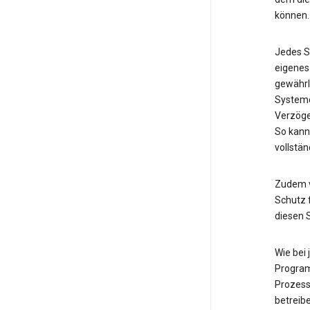
können.
Jedes S
eigenes
gewährl
Systemd
Verzöge
So kann
vollstän
Zudem v
Schutz f
diesen 
Wie bei
Program
Prozess
betreib