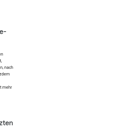
e-
en
t,
en, nach
otzdem
ht mehr
zten