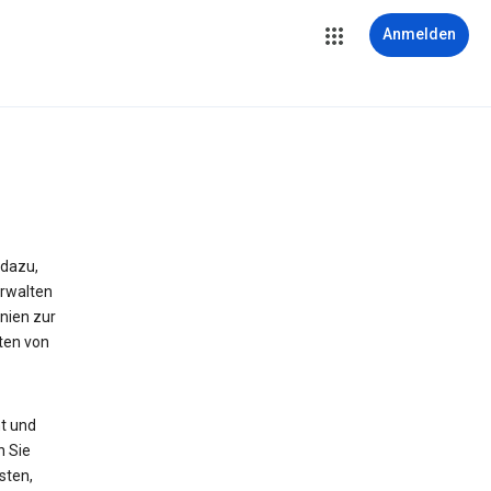
Anmelden
 dazu,
erwalten
nien zur
ten von
t und
n Sie
sten,