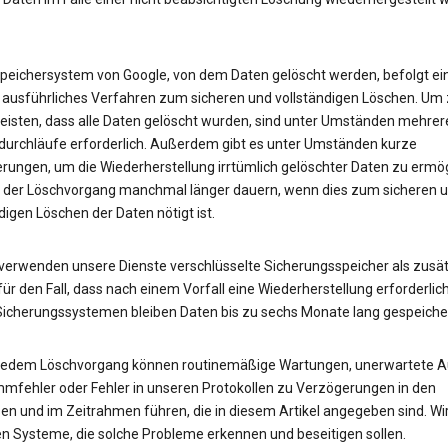
peichersystem von Google, von dem Daten gelöscht werden, befolgt ei
 ausführliches Verfahren zum sicheren und vollständigen Löschen. Um
eisten, dass alle Daten gelöscht wurden, sind unter Umständen mehrer
urchläufe erforderlich. Außerdem gibt es unter Umständen kurze
rungen, um die Wiederherstellung irrtümlich gelöschter Daten zu ermög
 der Löschvorgang manchmal länger dauern, wenn dies zum sicheren 
digen Löschen der Daten nötigt ist.
erwenden unsere Dienste verschlüsselte Sicherungsspeicher als zusät
ür den Fall, dass nach einem Vorfall eine Wiederherstellung erforderlich 
Sicherungssystemen bleiben Daten bis zu sechs Monate lang gespeicher
 jedem Löschvorgang können routinemäßige Wartungen, unerwartete Au
mfehler oder Fehler in unseren Protokollen zu Verzögerungen in den
en und im Zeitrahmen führen, die in diesem Artikel angegeben sind. Wi
en Systeme, die solche Probleme erkennen und beseitigen sollen.