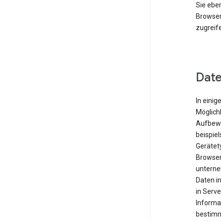
Sie eben
Browser
zugreif
Date
In einig
Möglichk
Aufbewa
beispie
Gerätet
Browser
unterne
Daten i
in Serve
Informa
bestimm