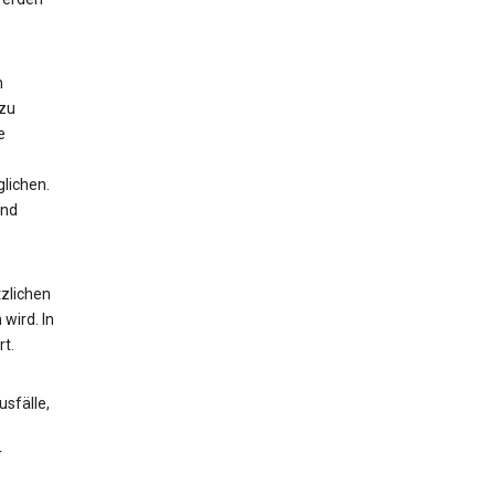
n
 zu
e
lichen.
und
zlichen
wird. In
t.
sfälle,
r