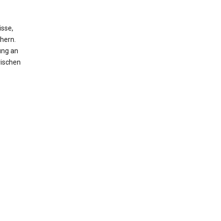
isse,
hern.
ung an
rischen