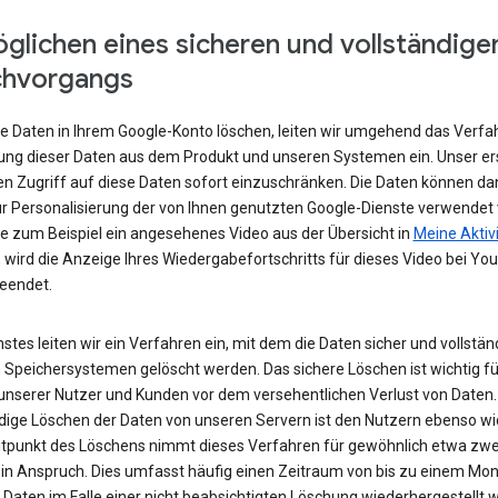
glichen eines sicheren und vollständige
chvorgangs
e Daten in Ihrem Google-Konto löschen, leiten wir umgehend das Verfa
ung dieser Daten aus dem Produkt und unseren Systemen ein. Unser ers
den Zugriff auf diese Daten sofort einzuschränken. Die Daten können da
r Personalisierung der von Ihnen genutzten Google-Dienste verwendet
e zum Beispiel ein angesehenes Video aus der Übersicht in
Meine Aktiv
 wird die Anzeige Ihres Wiedergabefortschritts für dieses Video bei Yo
beendet.
stes leiten wir ein Verfahren ein, mit dem die Daten sicher und vollstän
 Speichersystemen gelöscht werden. Das sichere Löschen ist wichtig fü
unserer Nutzer und Kunden vor dem versehentlichen Verlust von Daten.
ndige Löschen der Daten von unseren Servern ist den Nutzern ebenso wi
tpunkt des Löschens nimmt dieses Verfahren für gewöhnlich etwa zwe
in Anspruch. Dies umfasst häufig einen Zeitraum von bis zu einem Mona
 Daten im Falle einer nicht beabsichtigten Löschung wiederhergestellt 