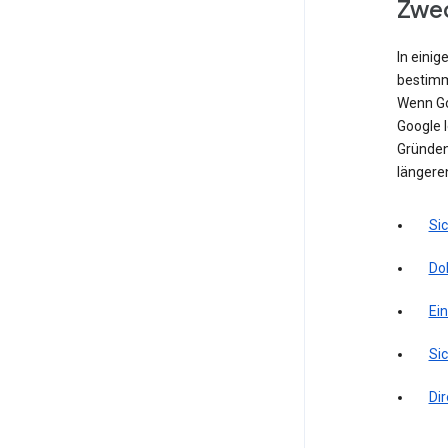
Zwec
In einig
bestimm
Wenn Go
Google l
Gründen 
längere
Si
Do
Ei
Sic
Di