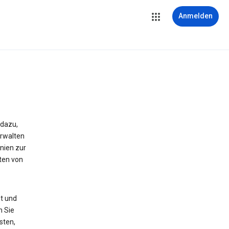
Anmelden
 dazu,
erwalten
nien zur
ten von
t und
n Sie
sten,