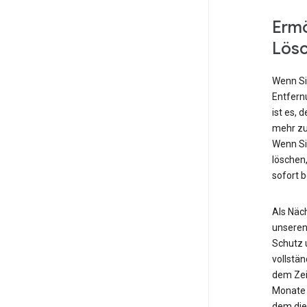
Ermö
Lös
Wenn Si
Entfern
ist es, 
mehr zu
Wenn Si
löschen,
sofort 
Als Näch
unseren
Schutz 
vollstä
dem Zei
Monate 
dem die