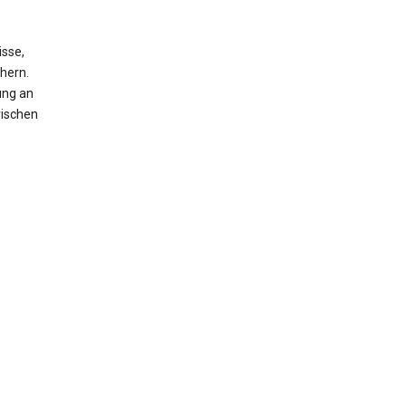
isse,
hern.
ung an
rischen