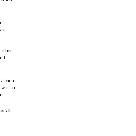
n
 zu
e
lichen.
und
zlichen
wird. In
t.
sfälle,
r