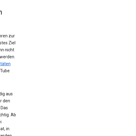
n
hren zur
tes Ziel
nn nicht
 werden.
itäten
uTube
dig aus
r den
 Das
chtig. Ab
i
t, in
werden