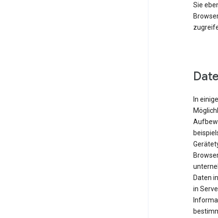
Sie eben
Browser
zugreif
Date
In einig
Möglichk
Aufbewa
beispie
Gerätet
Browser
unterne
Daten i
in Serve
Informa
bestimm