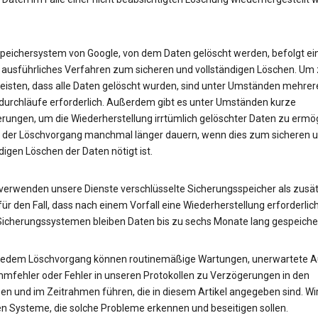
peichersystem von Google, von dem Daten gelöscht werden, befolgt ei
 ausführliches Verfahren zum sicheren und vollständigen Löschen. Um
eisten, dass alle Daten gelöscht wurden, sind unter Umständen mehrer
urchläufe erforderlich. Außerdem gibt es unter Umständen kurze
rungen, um die Wiederherstellung irrtümlich gelöschter Daten zu ermög
 der Löschvorgang manchmal länger dauern, wenn dies zum sicheren 
digen Löschen der Daten nötigt ist.
erwenden unsere Dienste verschlüsselte Sicherungsspeicher als zusät
ür den Fall, dass nach einem Vorfall eine Wiederherstellung erforderlich 
Sicherungssystemen bleiben Daten bis zu sechs Monate lang gespeicher
 jedem Löschvorgang können routinemäßige Wartungen, unerwartete Au
mfehler oder Fehler in unseren Protokollen zu Verzögerungen in den
en und im Zeitrahmen führen, die in diesem Artikel angegeben sind. Wi
en Systeme, die solche Probleme erkennen und beseitigen sollen.