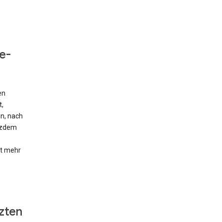
e-
en
t,
en, nach
otzdem
ht mehr
zten