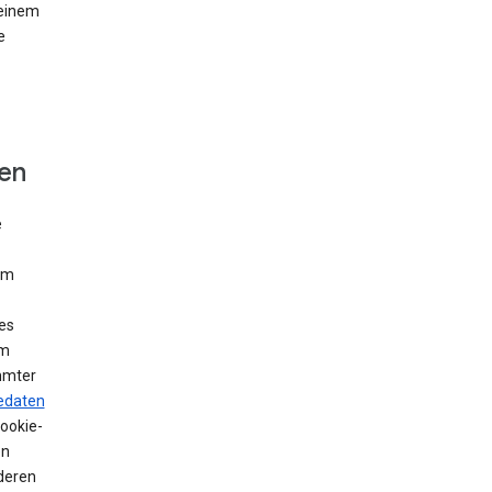
 einem
e
fen
e
Um
es
em
mmter
edaten
Cookie-
en
deren