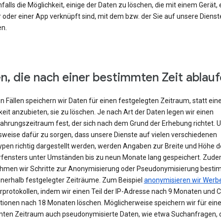
falls die Möglichkeit, einige der Daten zu löschen, die mit einem Gerät,
 oder einer App verknüpft sind, mit dem bzw. der Sie auf unsere Dienst
en.
n, die nach einer bestimmten Zeit ablau
en Fällen speichern wir Daten für einen festgelegten Zeitraum, statt ein
eit anzubieten, sie zu löschen. Je nach Art der Daten legen wir einen
hrungszeitraum fest, der sich nach dem Grund der Erhebung richtet. 
lsweise dafür zu sorgen, dass unsere Dienste auf vielen verschiedenen
ypen richtig dargestellt werden, werden Angaben zur Breite und Höhe d
fensters unter Umständen bis zu neun Monate lang gespeichert. Zud
hmen wir Schritte zur Anonymisierung oder Pseudonymisierung besti
nnerhalb festgelegter Zeiträume. Zum Beispiel
anonymisieren wir Werb
rprotokollen, indem wir einen Teil der IP-Adresse nach 9 Monaten und 
tionen nach 18 Monaten löschen. Möglicherweise speichern wir für ein
ten Zeitraum auch pseudonymisierte Daten, wie etwa Suchanfragen, 