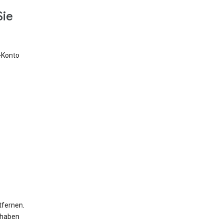
Sie
e-Konto
tfernen.
 haben