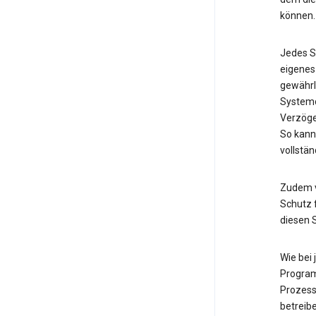
können.
Jedes S
eigenes
gewährl
Systemd
Verzöge
So kann
vollstän
Zudem v
Schutz f
diesen 
Wie bei
Program
Prozess
betreib