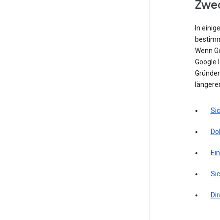
Zwec
In einig
bestimm
Wenn Go
Google l
Gründen 
längere
Si
Do
Ei
Sic
Di