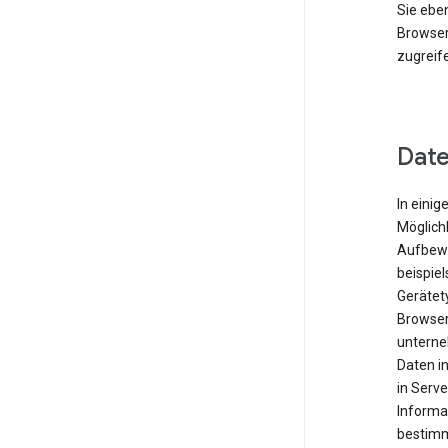
Sie eben
Browser
zugreif
Date
In einig
Möglichk
Aufbewa
beispie
Gerätet
Browser
unterne
Daten i
in Serve
Informa
bestimm