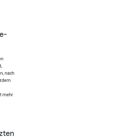
e-
en
t,
en, nach
otzdem
ht mehr
zten