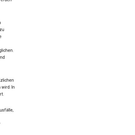
n
 zu
e
lichen.
und
zlichen
wird. In
t.
sfälle,
r