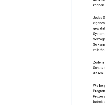
können.
Jedes S
eigenes
gewährl
Systemd
Verzöge
So kann
vollstän
Zudem v
Schutz f
diesen 
Wie bei
Program
Prozess
betreib