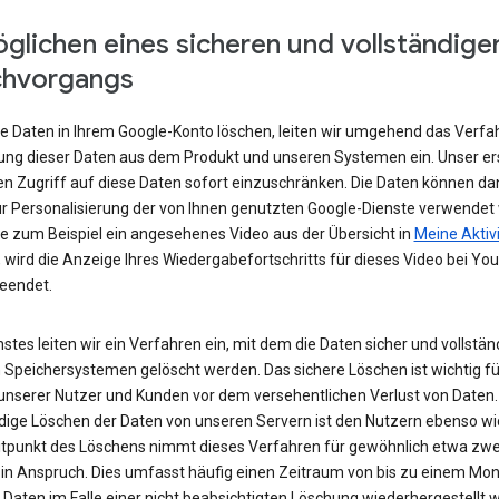
glichen eines sicheren und vollständige
chvorgangs
e Daten in Ihrem Google-Konto löschen, leiten wir umgehend das Verfa
ung dieser Daten aus dem Produkt und unseren Systemen ein. Unser ers
den Zugriff auf diese Daten sofort einzuschränken. Die Daten können da
r Personalisierung der von Ihnen genutzten Google-Dienste verwendet
e zum Beispiel ein angesehenes Video aus der Übersicht in
Meine Aktiv
 wird die Anzeige Ihres Wiedergabefortschritts für dieses Video bei Yo
beendet.
stes leiten wir ein Verfahren ein, mit dem die Daten sicher und vollstän
 Speichersystemen gelöscht werden. Das sichere Löschen ist wichtig fü
unserer Nutzer und Kunden vor dem versehentlichen Verlust von Daten.
ndige Löschen der Daten von unseren Servern ist den Nutzern ebenso wi
tpunkt des Löschens nimmt dieses Verfahren für gewöhnlich etwa zwe
in Anspruch. Dies umfasst häufig einen Zeitraum von bis zu einem Mona
 Daten im Falle einer nicht beabsichtigten Löschung wiederhergestellt 