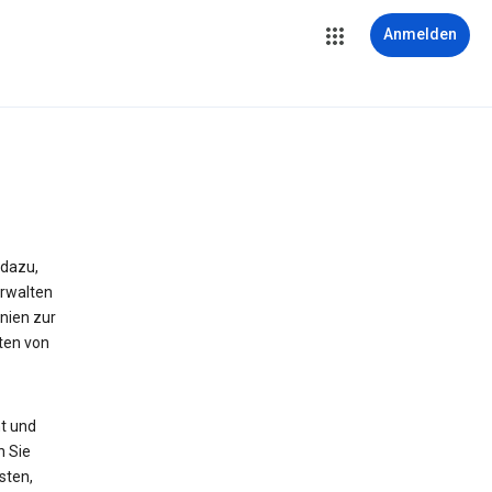
Anmelden
 dazu,
erwalten
nien zur
ten von
t und
n Sie
sten,