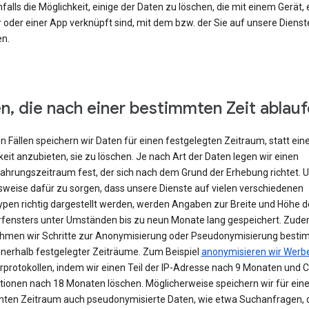
falls die Möglichkeit, einige der Daten zu löschen, die mit einem Gerät,
 oder einer App verknüpft sind, mit dem bzw. der Sie auf unsere Dienst
en.
n, die nach einer bestimmten Zeit ablau
en Fällen speichern wir Daten für einen festgelegten Zeitraum, statt ein
eit anzubieten, sie zu löschen. Je nach Art der Daten legen wir einen
hrungszeitraum fest, der sich nach dem Grund der Erhebung richtet. 
lsweise dafür zu sorgen, dass unsere Dienste auf vielen verschiedenen
ypen richtig dargestellt werden, werden Angaben zur Breite und Höhe d
fensters unter Umständen bis zu neun Monate lang gespeichert. Zud
hmen wir Schritte zur Anonymisierung oder Pseudonymisierung besti
nnerhalb festgelegter Zeiträume. Zum Beispiel
anonymisieren wir Werb
rprotokollen, indem wir einen Teil der IP-Adresse nach 9 Monaten und 
tionen nach 18 Monaten löschen. Möglicherweise speichern wir für ein
ten Zeitraum auch pseudonymisierte Daten, wie etwa Suchanfragen, 