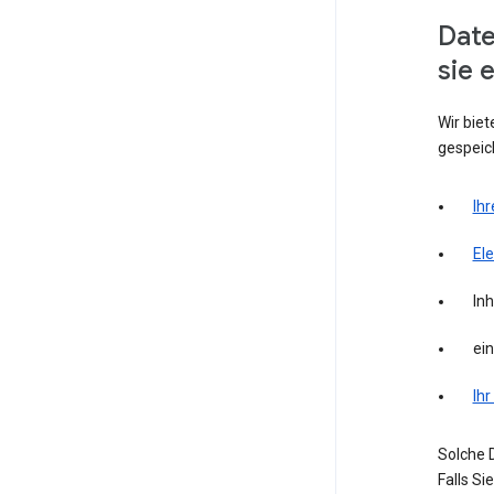
Date
sie 
Wir biet
gespeich
Ihr
El
Inh
ei
Ihr
Solche D
Falls S