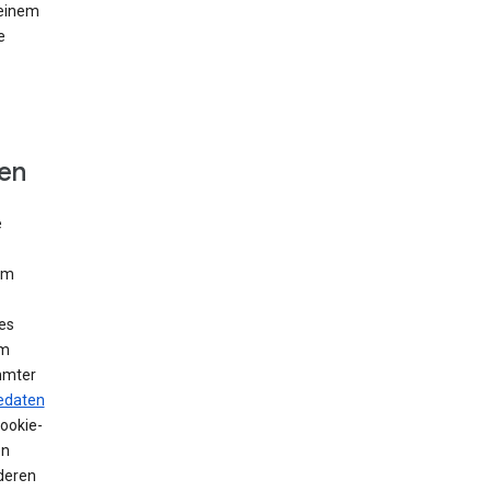
 einem
e
fen
e
Um
es
em
mmter
edaten
Cookie-
en
deren