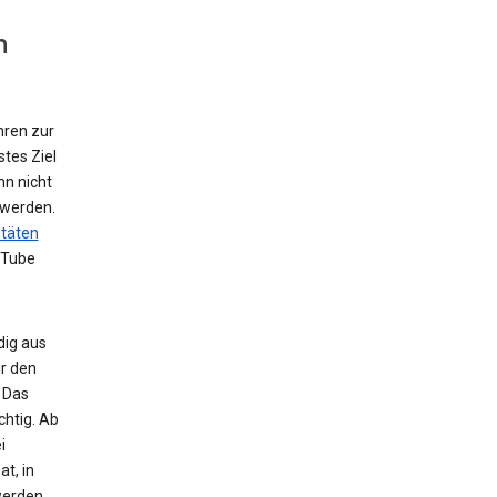
n
hren zur
tes Ziel
nn nicht
 werden.
itäten
uTube
dig aus
r den
 Das
chtig. Ab
i
t, in
werden