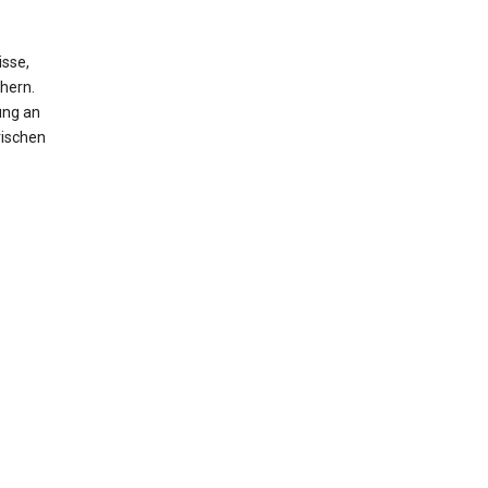
isse,
hern.
ung an
rischen