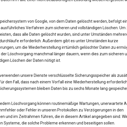
peichersystem von Google, von dem Daten gelöscht werden, befolgt ei
 ausführliches Verfahren zum sicheren und vollständigen Löschen. Um
eisten, dass alle Daten gelöscht wurden, sind unter Umständen mehrer
urchläufe erforderlich. Außerdem gibt es unter Umständen kurze
rungen, um die Wiederherstellung irrtümlich gelöschter Daten zu ermög
 der Löschvorgang manchmal länger dauern, wenn dies zum sicheren 
digen Löschen der Daten nötigt ist.
erwenden unsere Dienste verschlüsselte Sicherungsspeicher als zusät
ür den Fall, dass nach einem Vorfall eine Wiederherstellung erforderlich 
Sicherungssystemen bleiben Daten bis zu sechs Monate lang gespeicher
 jedem Löschvorgang können routinemäßige Wartungen, unerwartete Au
mfehler oder Fehler in unseren Protokollen zu Verzögerungen in den
en und im Zeitrahmen führen, die in diesem Artikel angegeben sind. Wi
en Systeme, die solche Probleme erkennen und beseitigen sollen.