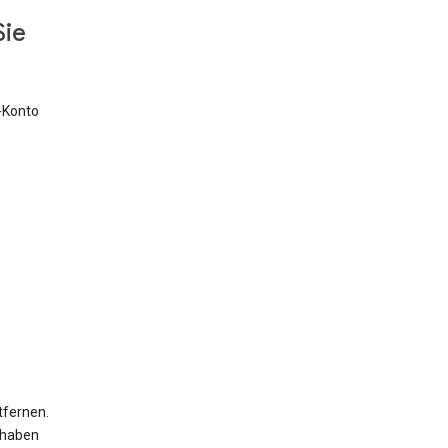
Sie
e-Konto
tfernen.
 haben