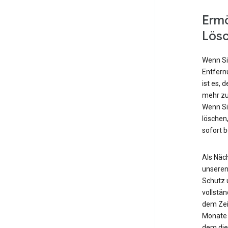
Ermö
Lös
Wenn Si
Entfern
ist es, 
mehr zu
Wenn Si
löschen,
sofort 
Als Näch
unseren
Schutz 
vollstä
dem Zei
Monate 
dem die