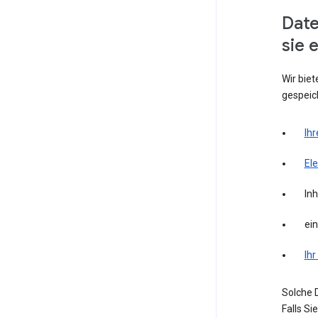
Date
sie 
Wir biet
gespeich
Ihr
El
Inh
ei
Ihr
Solche D
Falls S