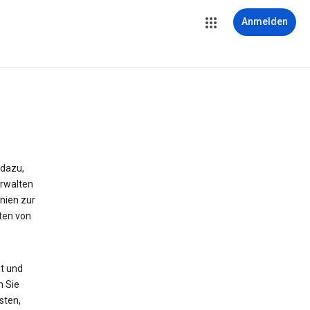
Anmelden
 dazu,
erwalten
nien zur
ten von
t und
n Sie
sten,