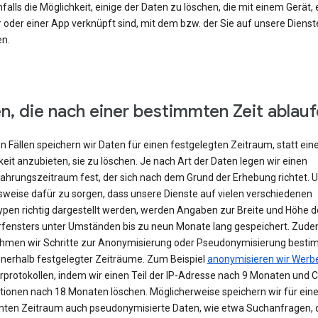
falls die Möglichkeit, einige der Daten zu löschen, die mit einem Gerät,
 oder einer App verknüpft sind, mit dem bzw. der Sie auf unsere Dienst
en.
n, die nach einer bestimmten Zeit ablau
en Fällen speichern wir Daten für einen festgelegten Zeitraum, statt ein
eit anzubieten, sie zu löschen. Je nach Art der Daten legen wir einen
hrungszeitraum fest, der sich nach dem Grund der Erhebung richtet. 
lsweise dafür zu sorgen, dass unsere Dienste auf vielen verschiedenen
ypen richtig dargestellt werden, werden Angaben zur Breite und Höhe d
fensters unter Umständen bis zu neun Monate lang gespeichert. Zud
hmen wir Schritte zur Anonymisierung oder Pseudonymisierung besti
nnerhalb festgelegter Zeiträume. Zum Beispiel
anonymisieren wir Werb
rprotokollen, indem wir einen Teil der IP-Adresse nach 9 Monaten und 
tionen nach 18 Monaten löschen. Möglicherweise speichern wir für ein
ten Zeitraum auch pseudonymisierte Daten, wie etwa Suchanfragen, 