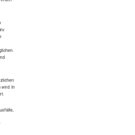
n
 zu
e
lichen.
und
zlichen
wird. In
t.
sfälle,
r