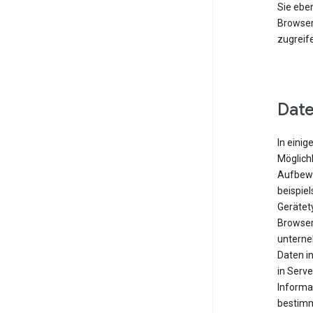
Sie eben
Browser
zugreif
Date
In einig
Möglichk
Aufbewa
beispie
Gerätet
Browser
unterne
Daten i
in Serve
Informa
bestimm