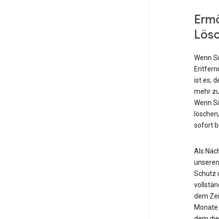
Ermö
Lös
Wenn Si
Entfern
ist es, 
mehr zu
Wenn Si
löschen,
sofort 
Als Näch
unseren
Schutz 
vollstä
dem Zei
Monate 
dem die