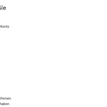
Sie
e-Konto
tfernen.
 haben