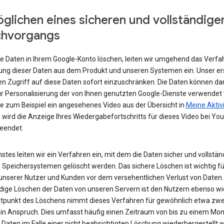
glichen eines sicheren und vollständige
chvorgangs
e Daten in Ihrem Google-Konto löschen, leiten wir umgehend das Verfa
ung dieser Daten aus dem Produkt und unseren Systemen ein. Unser ers
den Zugriff auf diese Daten sofort einzuschränken. Die Daten können da
r Personalisierung der von Ihnen genutzten Google-Dienste verwendet
e zum Beispiel ein angesehenes Video aus der Übersicht in
Meine Aktiv
 wird die Anzeige Ihres Wiedergabefortschritts für dieses Video bei Yo
beendet.
stes leiten wir ein Verfahren ein, mit dem die Daten sicher und vollstän
 Speichersystemen gelöscht werden. Das sichere Löschen ist wichtig fü
unserer Nutzer und Kunden vor dem versehentlichen Verlust von Daten.
ndige Löschen der Daten von unseren Servern ist den Nutzern ebenso wi
tpunkt des Löschens nimmt dieses Verfahren für gewöhnlich etwa zwe
in Anspruch. Dies umfasst häufig einen Zeitraum von bis zu einem Mona
 Daten im Falle einer nicht beabsichtigten Löschung wiederhergestellt 