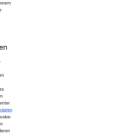
 einem
e
fen
e
Um
es
em
mmter
edaten
Cookie-
en
deren