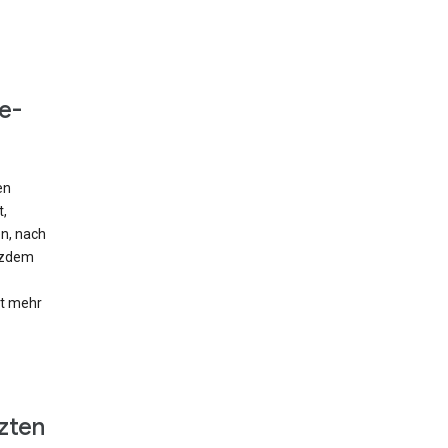
e-
en
t,
en, nach
otzdem
ht mehr
zten