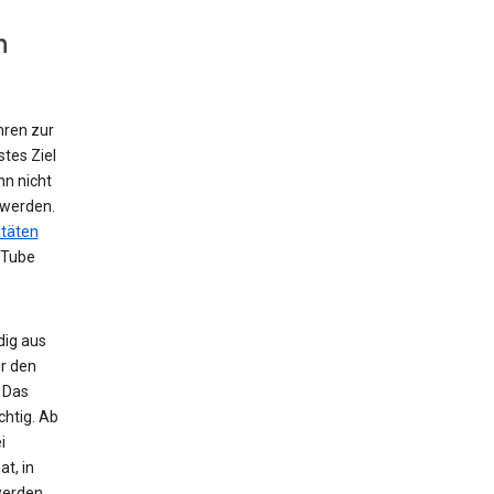
n
hren zur
tes Ziel
nn nicht
 werden.
itäten
uTube
dig aus
r den
 Das
chtig. Ab
i
t, in
werden