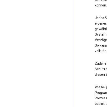
können.
Jedes S
eigenes
gewährl
Systemd
Verzöge
So kann
vollstän
Zudem v
Schutz f
diesen 
Wie bei
Program
Prozess
betreib