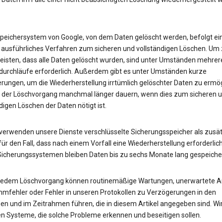
peichersystem von Google, von dem Daten gelöscht werden, befolgt ei
 ausführliches Verfahren zum sicheren und vollständigen Löschen. Um
eisten, dass alle Daten gelöscht wurden, sind unter Umständen mehrer
urchläufe erforderlich. Außerdem gibt es unter Umständen kurze
rungen, um die Wiederherstellung irrtümlich gelöschter Daten zu ermög
 der Löschvorgang manchmal länger dauern, wenn dies zum sicheren 
digen Löschen der Daten nötigt ist.
erwenden unsere Dienste verschlüsselte Sicherungsspeicher als zusät
ür den Fall, dass nach einem Vorfall eine Wiederherstellung erforderlich 
Sicherungssystemen bleiben Daten bis zu sechs Monate lang gespeicher
 jedem Löschvorgang können routinemäßige Wartungen, unerwartete Au
mfehler oder Fehler in unseren Protokollen zu Verzögerungen in den
en und im Zeitrahmen führen, die in diesem Artikel angegeben sind. Wi
en Systeme, die solche Probleme erkennen und beseitigen sollen.