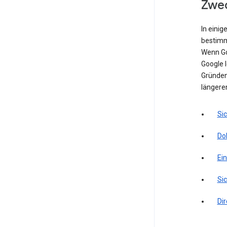
Zwec
In einig
bestimm
Wenn Go
Google l
Gründen 
längere
Si
Do
Ei
Sic
Di