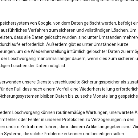
peichersystem von Google, von dem Daten gelöscht werden, befolgt ei
 ausführliches Verfahren zum sicheren und vollständigen Löschen. Um
eisten, dass alle Daten gelöscht wurden, sind unter Umständen mehrer
urchläufe erforderlich. Außerdem gibt es unter Umständen kurze
rungen, um die Wiederherstellung irrtümlich gelöschter Daten zu ermög
 der Löschvorgang manchmal länger dauern, wenn dies zum sicheren 
digen Löschen der Daten nötigt ist.
erwenden unsere Dienste verschlüsselte Sicherungsspeicher als zusät
ür den Fall, dass nach einem Vorfall eine Wiederherstellung erforderlich 
Sicherungssystemen bleiben Daten bis zu sechs Monate lang gespeicher
 jedem Löschvorgang können routinemäßige Wartungen, unerwartete Au
mfehler oder Fehler in unseren Protokollen zu Verzögerungen in den
en und im Zeitrahmen führen, die in diesem Artikel angegeben sind. Wi
en Systeme, die solche Probleme erkennen und beseitigen sollen.