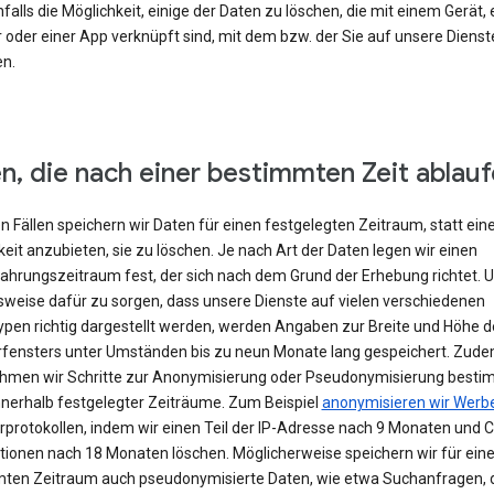
falls die Möglichkeit, einige der Daten zu löschen, die mit einem Gerät,
 oder einer App verknüpft sind, mit dem bzw. der Sie auf unsere Dienst
en.
n, die nach einer bestimmten Zeit ablau
en Fällen speichern wir Daten für einen festgelegten Zeitraum, statt ein
eit anzubieten, sie zu löschen. Je nach Art der Daten legen wir einen
hrungszeitraum fest, der sich nach dem Grund der Erhebung richtet. 
lsweise dafür zu sorgen, dass unsere Dienste auf vielen verschiedenen
ypen richtig dargestellt werden, werden Angaben zur Breite und Höhe d
fensters unter Umständen bis zu neun Monate lang gespeichert. Zud
hmen wir Schritte zur Anonymisierung oder Pseudonymisierung besti
nnerhalb festgelegter Zeiträume. Zum Beispiel
anonymisieren wir Werb
rprotokollen, indem wir einen Teil der IP-Adresse nach 9 Monaten und 
tionen nach 18 Monaten löschen. Möglicherweise speichern wir für ein
ten Zeitraum auch pseudonymisierte Daten, wie etwa Suchanfragen, 