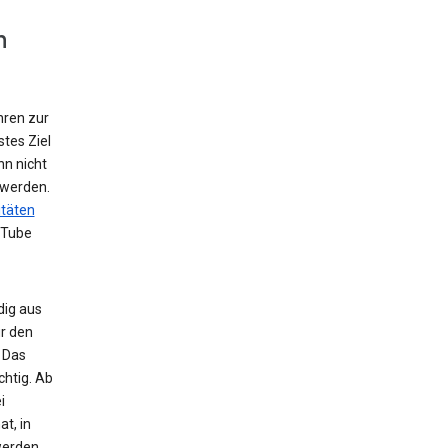
n
hren zur
tes Ziel
nn nicht
 werden.
itäten
uTube
dig aus
r den
 Das
chtig. Ab
i
t, in
werden