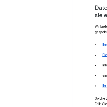
Date
sie 
Wir biet
gespeich
Ihr
El
Inh
ei
Ihr
Solche D
Falls S