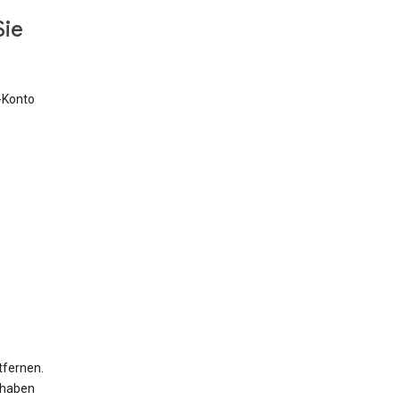
Sie
e-Konto
tfernen.
 haben