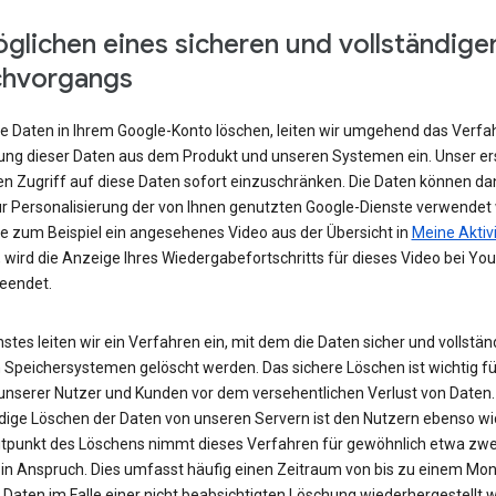
glichen eines sicheren und vollständige
chvorgangs
e Daten in Ihrem Google-Konto löschen, leiten wir umgehend das Verfa
ung dieser Daten aus dem Produkt und unseren Systemen ein. Unser ers
den Zugriff auf diese Daten sofort einzuschränken. Die Daten können da
r Personalisierung der von Ihnen genutzten Google-Dienste verwendet
e zum Beispiel ein angesehenes Video aus der Übersicht in
Meine Aktiv
 wird die Anzeige Ihres Wiedergabefortschritts für dieses Video bei Yo
beendet.
stes leiten wir ein Verfahren ein, mit dem die Daten sicher und vollstän
 Speichersystemen gelöscht werden. Das sichere Löschen ist wichtig fü
unserer Nutzer und Kunden vor dem versehentlichen Verlust von Daten.
ndige Löschen der Daten von unseren Servern ist den Nutzern ebenso wi
tpunkt des Löschens nimmt dieses Verfahren für gewöhnlich etwa zwe
in Anspruch. Dies umfasst häufig einen Zeitraum von bis zu einem Mona
 Daten im Falle einer nicht beabsichtigten Löschung wiederhergestellt 