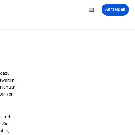
Anmelden
 dazu,
erwalten
nien zur
ten von
t und
n Sie
sten,