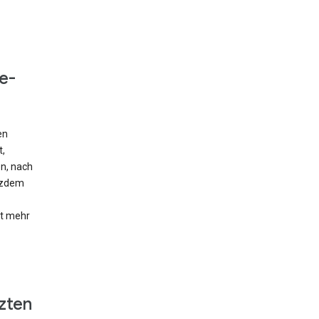
e-
en
t,
en, nach
otzdem
ht mehr
zten