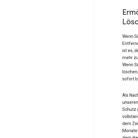
Ermö
Lös
Wenn Si
Entfern
ist es, 
mehr zu
Wenn Si
löschen,
sofort 
Als Näch
unseren
Schutz 
vollstä
dem Zei
Monate 
dem die