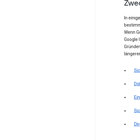
Zwec
In einig
bestimm
Wenn Go
Google l
Gründen 
längere
Si
Do
Ei
Sic
Di