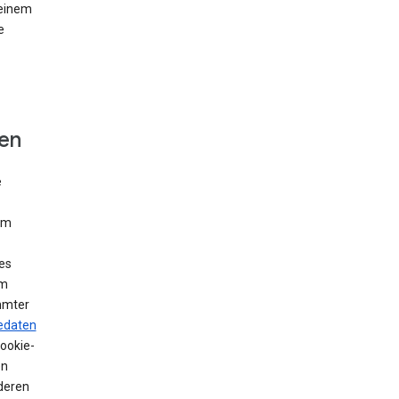
 einem
e
fen
e
Um
es
em
mmter
edaten
Cookie-
en
deren