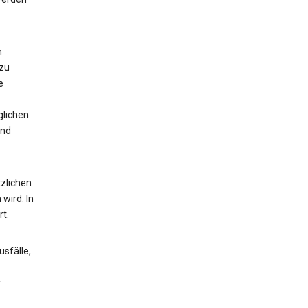
n
 zu
e
lichen.
und
zlichen
wird. In
t.
sfälle,
r