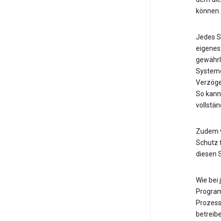
können.
Jedes S
eigenes
gewährl
Systemd
Verzöge
So kann
vollstän
Zudem v
Schutz f
diesen 
Wie bei
Program
Prozess
betreib