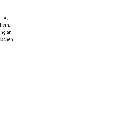
isse,
hern.
ung an
rischen