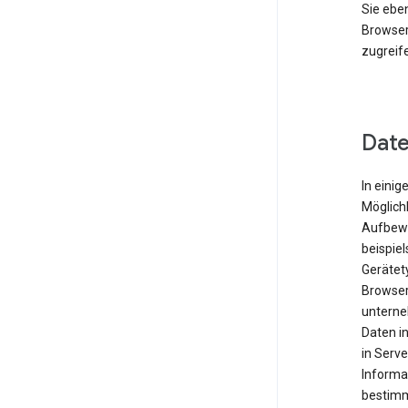
Sie eben
Browser
zugreif
Date
In einig
Möglichk
Aufbewa
beispie
Gerätet
Browser
unterne
Daten i
in Serve
Informa
bestimm