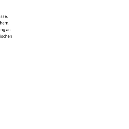
isse,
hern.
ung an
rischen