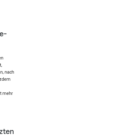
e-
en
t,
en, nach
otzdem
ht mehr
zten