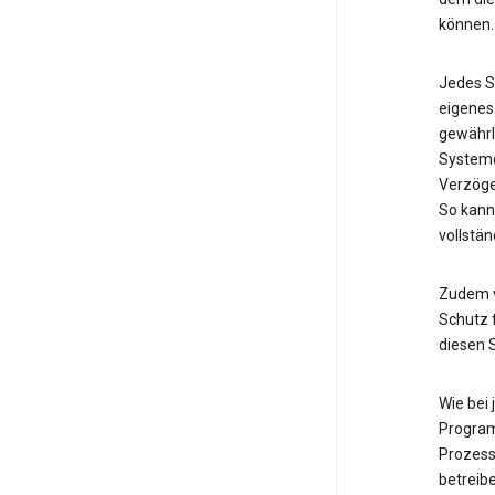
können.
Jedes S
eigenes
gewährl
Systemd
Verzöge
So kann
vollstän
Zudem v
Schutz f
diesen 
Wie bei
Program
Prozess
betreib