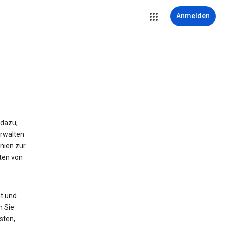
Anmelden
 dazu,
erwalten
nien zur
ten von
t und
n Sie
sten,