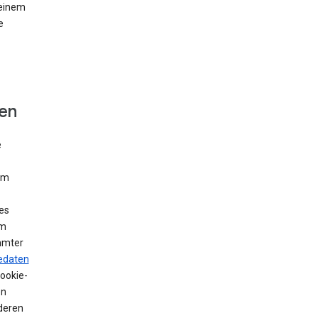
 einem
e
fen
e
Um
es
em
mmter
edaten
Cookie-
en
deren