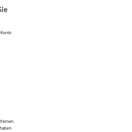
Sie
e-Konto
tfernen.
 haben