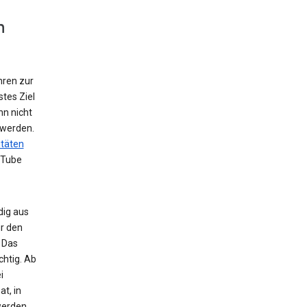
n
hren zur
tes Ziel
nn nicht
 werden.
itäten
uTube
dig aus
r den
 Das
chtig. Ab
i
t, in
werden