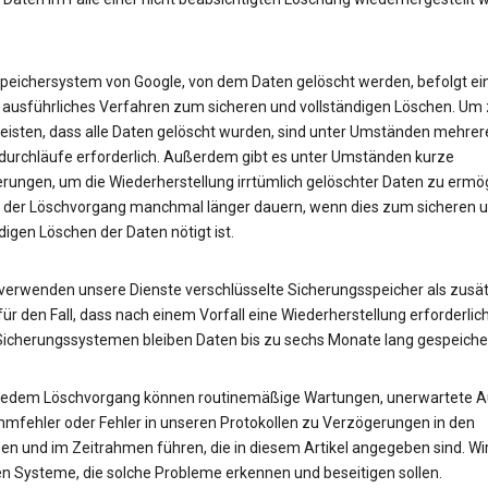
peichersystem von Google, von dem Daten gelöscht werden, befolgt ei
 ausführliches Verfahren zum sicheren und vollständigen Löschen. Um
eisten, dass alle Daten gelöscht wurden, sind unter Umständen mehrer
urchläufe erforderlich. Außerdem gibt es unter Umständen kurze
rungen, um die Wiederherstellung irrtümlich gelöschter Daten zu ermög
 der Löschvorgang manchmal länger dauern, wenn dies zum sicheren 
digen Löschen der Daten nötigt ist.
erwenden unsere Dienste verschlüsselte Sicherungsspeicher als zusät
ür den Fall, dass nach einem Vorfall eine Wiederherstellung erforderlich 
Sicherungssystemen bleiben Daten bis zu sechs Monate lang gespeicher
 jedem Löschvorgang können routinemäßige Wartungen, unerwartete Au
mfehler oder Fehler in unseren Protokollen zu Verzögerungen in den
en und im Zeitrahmen führen, die in diesem Artikel angegeben sind. Wi
en Systeme, die solche Probleme erkennen und beseitigen sollen.