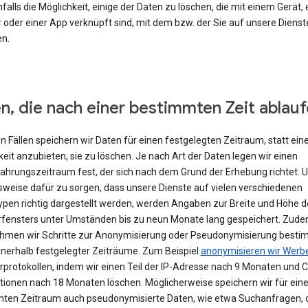
falls die Möglichkeit, einige der Daten zu löschen, die mit einem Gerät,
 oder einer App verknüpft sind, mit dem bzw. der Sie auf unsere Dienst
en.
n, die nach einer bestimmten Zeit ablau
en Fällen speichern wir Daten für einen festgelegten Zeitraum, statt ein
eit anzubieten, sie zu löschen. Je nach Art der Daten legen wir einen
hrungszeitraum fest, der sich nach dem Grund der Erhebung richtet. 
lsweise dafür zu sorgen, dass unsere Dienste auf vielen verschiedenen
ypen richtig dargestellt werden, werden Angaben zur Breite und Höhe d
fensters unter Umständen bis zu neun Monate lang gespeichert. Zud
hmen wir Schritte zur Anonymisierung oder Pseudonymisierung besti
nnerhalb festgelegter Zeiträume. Zum Beispiel
anonymisieren wir Werb
rprotokollen, indem wir einen Teil der IP-Adresse nach 9 Monaten und 
tionen nach 18 Monaten löschen. Möglicherweise speichern wir für ein
ten Zeitraum auch pseudonymisierte Daten, wie etwa Suchanfragen, 