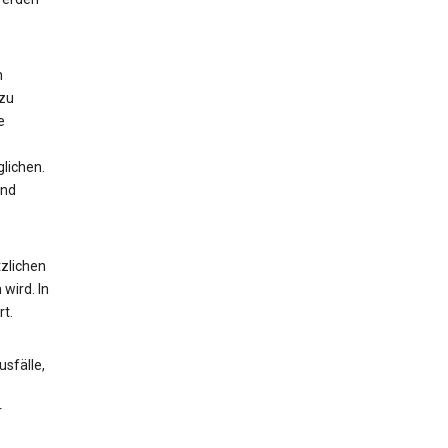
n
 zu
e
lichen.
und
zlichen
wird. In
t.
sfälle,
r