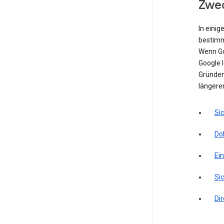
Zwec
In einig
bestimm
Wenn Go
Google l
Gründen 
längere
Si
Do
Ei
Sic
Di