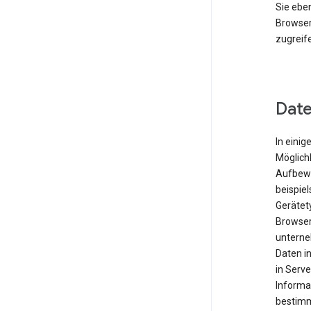
Sie eben
Browser
zugreif
Date
In einig
Möglichk
Aufbewa
beispie
Gerätet
Browser
unterne
Daten i
in Serve
Informa
bestimm