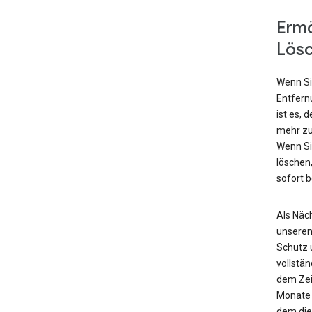
Ermö
Lös
Wenn Si
Entfern
ist es, 
mehr zu
Wenn Si
löschen,
sofort 
Als Näch
unseren
Schutz 
vollstä
dem Zei
Monate 
dem die