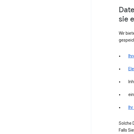
Date
sie 
Wir biet
gespeich
Ihr
El
Inh
ei
Ihr
Solche D
Falls S