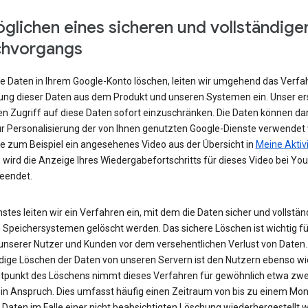
glichen eines sicheren und vollständige
chvorgangs
e Daten in Ihrem Google-Konto löschen, leiten wir umgehend das Verfa
ung dieser Daten aus dem Produkt und unseren Systemen ein. Unser ers
den Zugriff auf diese Daten sofort einzuschränken. Die Daten können da
r Personalisierung der von Ihnen genutzten Google-Dienste verwendet
e zum Beispiel ein angesehenes Video aus der Übersicht in
Meine Aktiv
 wird die Anzeige Ihres Wiedergabefortschritts für dieses Video bei Yo
beendet.
stes leiten wir ein Verfahren ein, mit dem die Daten sicher und vollstän
 Speichersystemen gelöscht werden. Das sichere Löschen ist wichtig fü
unserer Nutzer und Kunden vor dem versehentlichen Verlust von Daten.
ndige Löschen der Daten von unseren Servern ist den Nutzern ebenso wi
tpunkt des Löschens nimmt dieses Verfahren für gewöhnlich etwa zwe
in Anspruch. Dies umfasst häufig einen Zeitraum von bis zu einem Mona
 Daten im Falle einer nicht beabsichtigten Löschung wiederhergestellt 