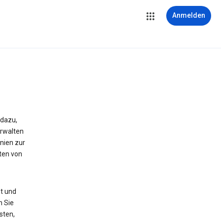
Anmelden
 dazu,
erwalten
nien zur
ten von
t und
n Sie
sten,