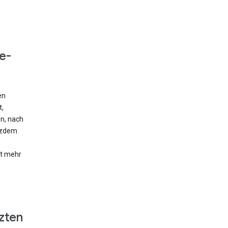
e-
en
t,
en, nach
otzdem
ht mehr
zten