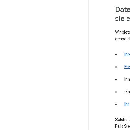
Date
sie 
Wir biet
gespeich
Ihr
El
Inh
ei
Ihr
Solche D
Falls S