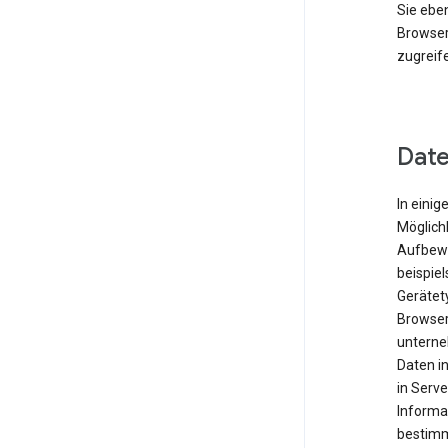
Sie eben
Browser
zugreif
Date
In einig
Möglichk
Aufbewa
beispie
Gerätet
Browser
unterne
Daten i
in Serve
Informa
bestimm