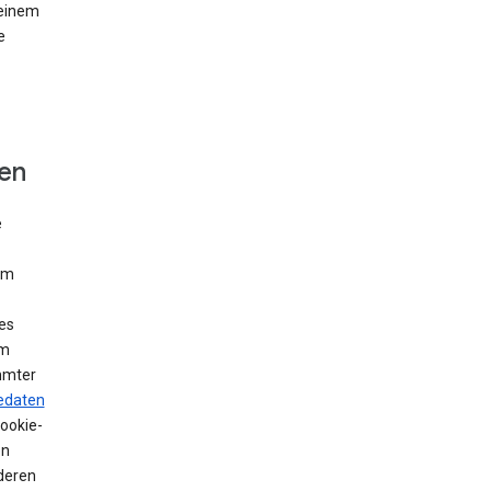
 einem
e
fen
e
Um
es
em
mmter
edaten
Cookie-
en
deren