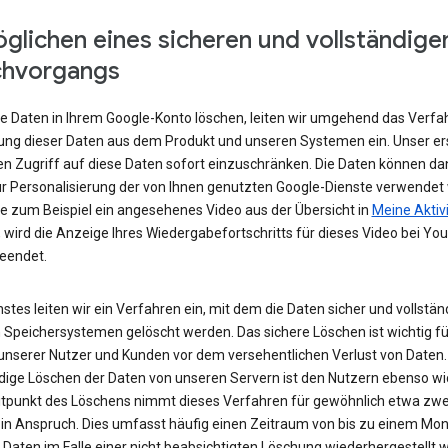
glichen eines sicheren und vollständige
chvorgangs
e Daten in Ihrem Google-Konto löschen, leiten wir umgehend das Verfa
ung dieser Daten aus dem Produkt und unseren Systemen ein. Unser ers
den Zugriff auf diese Daten sofort einzuschränken. Die Daten können da
r Personalisierung der von Ihnen genutzten Google-Dienste verwendet
e zum Beispiel ein angesehenes Video aus der Übersicht in
Meine Aktiv
 wird die Anzeige Ihres Wiedergabefortschritts für dieses Video bei Yo
beendet.
stes leiten wir ein Verfahren ein, mit dem die Daten sicher und vollstän
 Speichersystemen gelöscht werden. Das sichere Löschen ist wichtig fü
unserer Nutzer und Kunden vor dem versehentlichen Verlust von Daten.
ndige Löschen der Daten von unseren Servern ist den Nutzern ebenso wi
tpunkt des Löschens nimmt dieses Verfahren für gewöhnlich etwa zwe
in Anspruch. Dies umfasst häufig einen Zeitraum von bis zu einem Mona
 Daten im Falle einer nicht beabsichtigten Löschung wiederhergestellt 