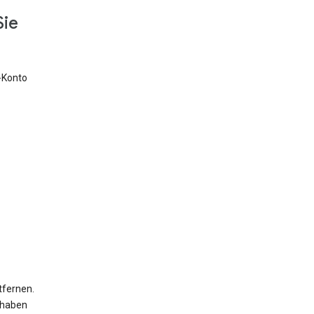
Sie
e-Konto
tfernen.
 haben