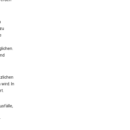
n
 zu
e
lichen.
und
zlichen
wird. In
t.
sfälle,
r