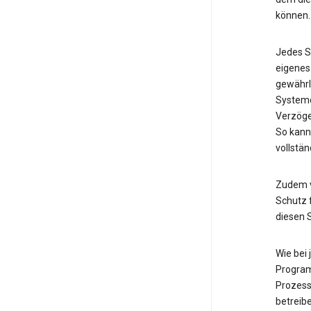
können.
Jedes S
eigenes
gewährl
Systemd
Verzöge
So kann
vollstän
Zudem v
Schutz f
diesen 
Wie bei
Program
Prozess
betreib