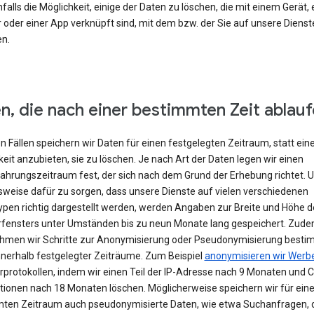
falls die Möglichkeit, einige der Daten zu löschen, die mit einem Gerät,
 oder einer App verknüpft sind, mit dem bzw. der Sie auf unsere Dienst
en.
n, die nach einer bestimmten Zeit ablau
en Fällen speichern wir Daten für einen festgelegten Zeitraum, statt ein
eit anzubieten, sie zu löschen. Je nach Art der Daten legen wir einen
hrungszeitraum fest, der sich nach dem Grund der Erhebung richtet. 
lsweise dafür zu sorgen, dass unsere Dienste auf vielen verschiedenen
ypen richtig dargestellt werden, werden Angaben zur Breite und Höhe d
fensters unter Umständen bis zu neun Monate lang gespeichert. Zud
hmen wir Schritte zur Anonymisierung oder Pseudonymisierung besti
nnerhalb festgelegter Zeiträume. Zum Beispiel
anonymisieren wir Werb
rprotokollen, indem wir einen Teil der IP-Adresse nach 9 Monaten und 
tionen nach 18 Monaten löschen. Möglicherweise speichern wir für ein
ten Zeitraum auch pseudonymisierte Daten, wie etwa Suchanfragen, 