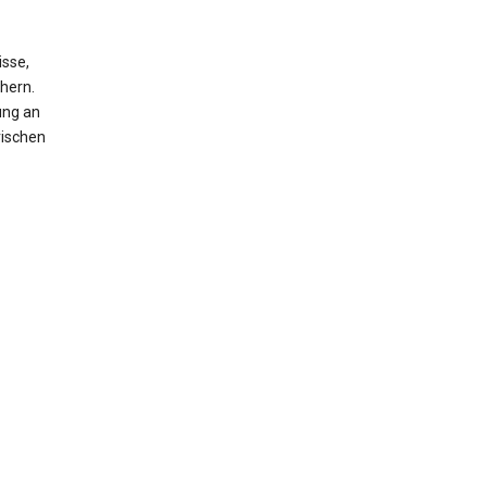
isse,
hern.
ung an
rischen