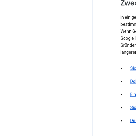
Zwec
In einig
bestimm
Wenn Go
Google l
Gründen 
längere
Si
Do
Ei
Sic
Di