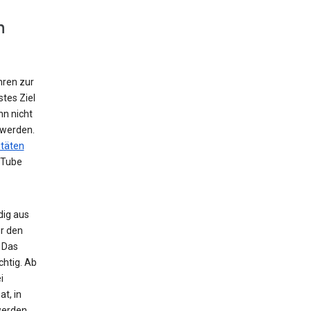
n
hren zur
tes Ziel
nn nicht
 werden.
itäten
uTube
dig aus
r den
 Das
chtig. Ab
i
t, in
werden