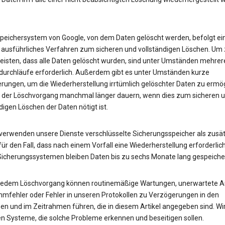
peichersystem von Google, von dem Daten gelöscht werden, befolgt ei
 ausführliches Verfahren zum sicheren und vollständigen Löschen. Um
eisten, dass alle Daten gelöscht wurden, sind unter Umständen mehrer
urchläufe erforderlich. Außerdem gibt es unter Umständen kurze
rungen, um die Wiederherstellung irrtümlich gelöschter Daten zu ermög
 der Löschvorgang manchmal länger dauern, wenn dies zum sicheren 
digen Löschen der Daten nötigt ist.
erwenden unsere Dienste verschlüsselte Sicherungsspeicher als zusät
ür den Fall, dass nach einem Vorfall eine Wiederherstellung erforderlich 
Sicherungssystemen bleiben Daten bis zu sechs Monate lang gespeicher
 jedem Löschvorgang können routinemäßige Wartungen, unerwartete Au
mfehler oder Fehler in unseren Protokollen zu Verzögerungen in den
en und im Zeitrahmen führen, die in diesem Artikel angegeben sind. Wi
en Systeme, die solche Probleme erkennen und beseitigen sollen.