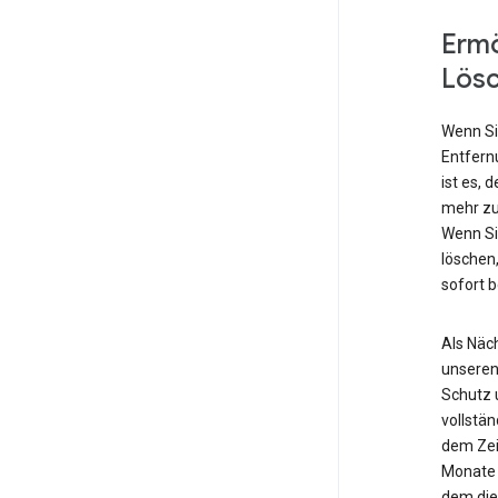
Ermö
Lös
Wenn Si
Entfern
ist es, 
mehr zu
Wenn Si
löschen,
sofort 
Als Näch
unseren
Schutz 
vollstä
dem Zei
Monate 
dem die