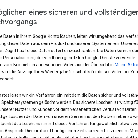
glichen eines sicheren und vollständige
chvorgangs
e Daten in Ihrem Google-Konto löschen, leiten wir umgehend das Verfa
ung dieser Daten aus dem Produkt und unseren Systemen ein. Unser ers
den Zugriff auf diese Daten sofort einzuschränken. Die Daten können da
r Personalisierung der von Ihnen genutzten Google-Dienste verwendet
e zum Beispiel ein angesehenes Video aus der Übersicht in
Meine Aktiv
 wird die Anzeige Ihres Wiedergabefortschritts für dieses Video bei Yo
beendet.
stes leiten wir ein Verfahren ein, mit dem die Daten sicher und vollstän
 Speichersystemen gelöscht werden. Das sichere Löschen ist wichtig fü
unserer Nutzer und Kunden vor dem versehentlichen Verlust von Daten.
ndige Löschen der Daten von unseren Servern ist den Nutzern ebenso wi
tpunkt des Löschens nimmt dieses Verfahren für gewöhnlich etwa zwe
in Anspruch. Dies umfasst häufig einen Zeitraum von bis zu einem Mona
 Daten im Falle einer nicht beabsichtigten Löschung wiederhergestellt 