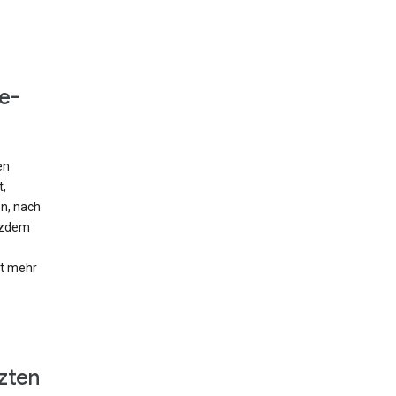
e-
en
t,
en, nach
otzdem
ht mehr
zten