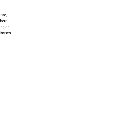
isse,
hern.
ung an
rischen