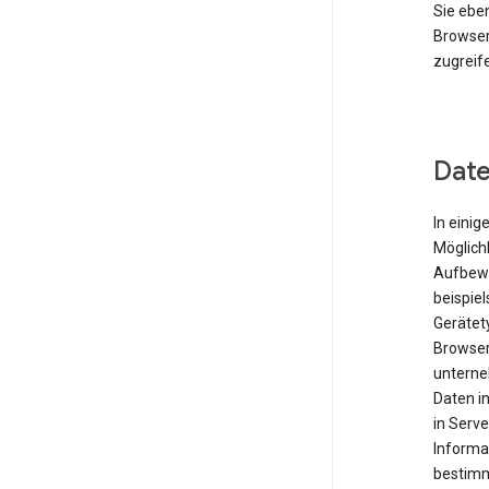
Sie eben
Browser
zugreif
Date
In einig
Möglichk
Aufbewa
beispie
Gerätet
Browser
unterne
Daten i
in Serve
Informa
bestimm