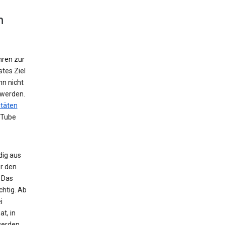
n
hren zur
tes Ziel
nn nicht
 werden.
itäten
uTube
dig aus
r den
 Das
chtig. Ab
i
t, in
werden