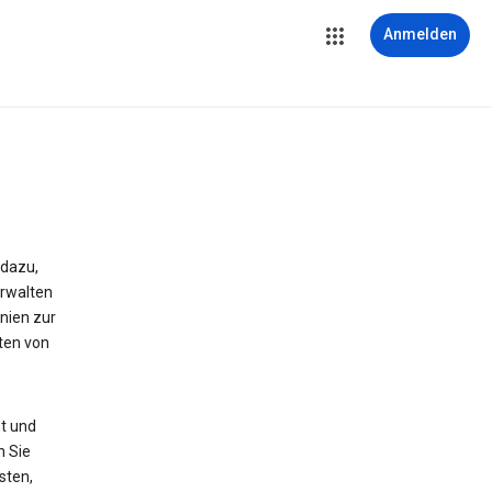
Anmelden
 dazu,
erwalten
nien zur
ten von
t und
n Sie
sten,