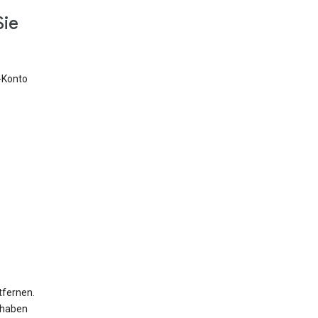
Sie
e-Konto
tfernen.
 haben