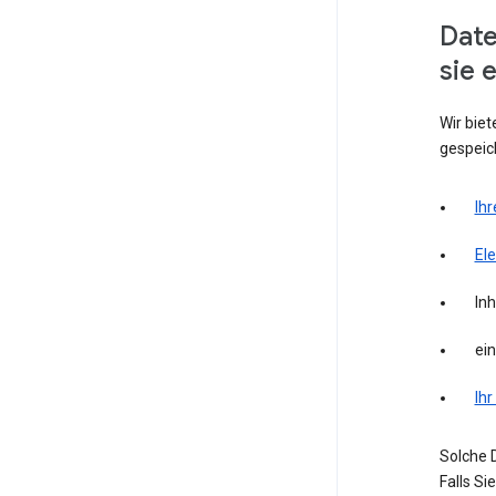
Date
sie 
Wir biet
gespeich
Ihr
El
Inh
ei
Ihr
Solche D
Falls S