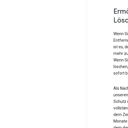
Ermö
Lös
Wenn Si
Entfern
ist es, 
mehr zu
Wenn Si
löschen,
sofort 
Als Näch
unseren
Schutz 
vollstä
dem Zei
Monate 
dem die