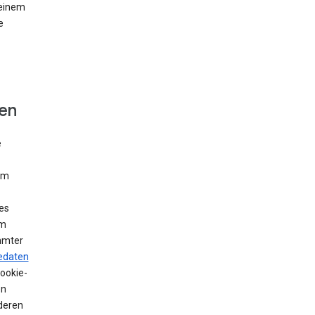
 einem
e
fen
e
Um
es
em
mmter
edaten
Cookie-
en
deren