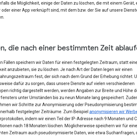
falls die Möglichkeit, einige der Daten zu löschen, die mit einem Gerät,
 oder einer App verknüpft sind, mit dem bzw. der Sie auf unsere Dienst
en.
n, die nach einer bestimmten Zeit ablau
en Fällen speichern wir Daten für einen festgelegten Zeitraum, statt ein
eit anzubieten, sie zu löschen. Je nach Art der Daten legen wir einen
hrungszeitraum fest, der sich nach dem Grund der Erhebung richtet. 
lsweise dafür zu sorgen, dass unsere Dienste auf vielen verschiedenen
ypen richtig dargestellt werden, werden Angaben zur Breite und Höhe d
fensters unter Umständen bis zu neun Monate lang gespeichert. Zud
hmen wir Schritte zur Anonymisierung oder Pseudonymisierung besti
nnerhalb festgelegter Zeiträume. Zum Beispiel
anonymisieren wir Werb
rprotokollen, indem wir einen Teil der IP-Adresse nach 9 Monaten und 
tionen nach 18 Monaten löschen. Möglicherweise speichern wir für ein
ten Zeitraum auch pseudonymisierte Daten, wie etwa Suchanfragen, 