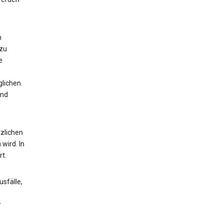
n
 zu
e
lichen.
und
zlichen
wird. In
t.
sfälle,
r