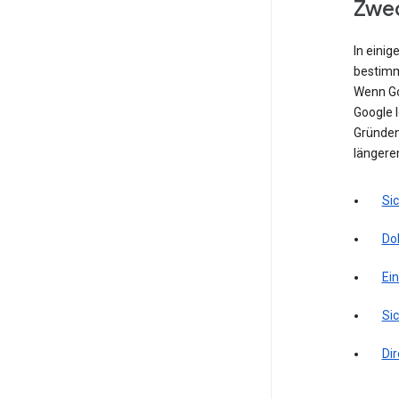
Zwec
In einig
bestimm
Wenn Go
Google l
Gründen 
längere
Si
Do
Ei
Sic
Di