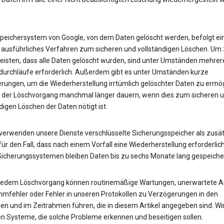
peichersystem von Google, von dem Daten gelöscht werden, befolgt ei
 ausführliches Verfahren zum sicheren und vollständigen Löschen. Um
eisten, dass alle Daten gelöscht wurden, sind unter Umständen mehrer
urchläufe erforderlich. Außerdem gibt es unter Umständen kurze
rungen, um die Wiederherstellung irrtümlich gelöschter Daten zu ermög
 der Löschvorgang manchmal länger dauern, wenn dies zum sicheren 
digen Löschen der Daten nötigt ist.
erwenden unsere Dienste verschlüsselte Sicherungsspeicher als zusät
ür den Fall, dass nach einem Vorfall eine Wiederherstellung erforderlich 
Sicherungssystemen bleiben Daten bis zu sechs Monate lang gespeicher
 jedem Löschvorgang können routinemäßige Wartungen, unerwartete Au
mfehler oder Fehler in unseren Protokollen zu Verzögerungen in den
en und im Zeitrahmen führen, die in diesem Artikel angegeben sind. Wi
en Systeme, die solche Probleme erkennen und beseitigen sollen.