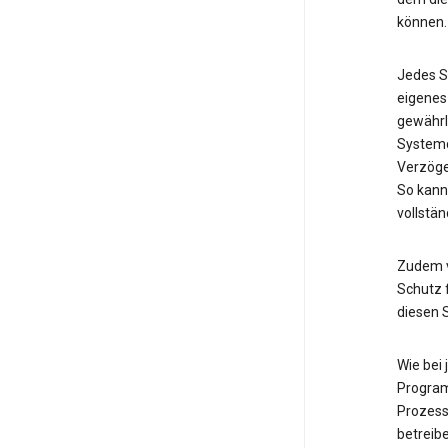
können.
Jedes S
eigenes
gewährl
Systemd
Verzöge
So kann
vollstän
Zudem v
Schutz f
diesen 
Wie bei
Program
Prozess
betreib