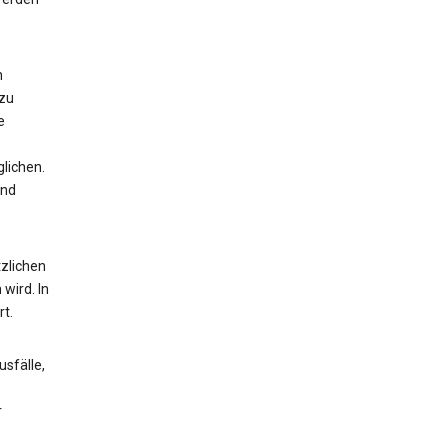
n
 zu
e
lichen.
und
zlichen
wird. In
t.
sfälle,
r