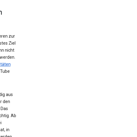
n
hren zur
tes Ziel
nn nicht
 werden.
itäten
uTube
dig aus
r den
 Das
chtig. Ab
i
t, in
werden