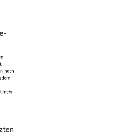
e-
en
t,
en, nach
otzdem
ht mehr
zten