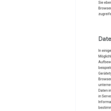
Sie eben
Browser
zugreif
Date
In einig
Möglichk
Aufbewa
beispie
Gerätet
Browser
unterne
Daten i
in Serve
Informa
bestimm