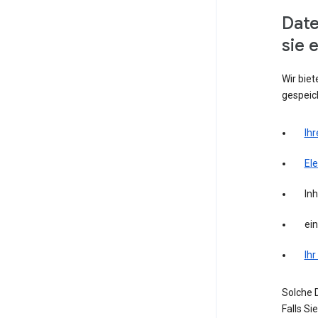
Date
sie 
Wir biet
gespeich
Ihr
El
Inh
ei
Ihr
Solche D
Falls S