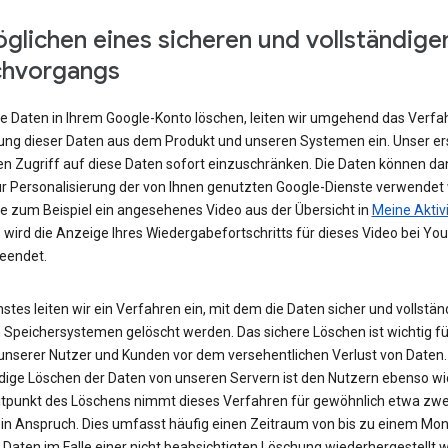
glichen eines sicheren und vollständige
chvorgangs
e Daten in Ihrem Google-Konto löschen, leiten wir umgehend das Verfa
ung dieser Daten aus dem Produkt und unseren Systemen ein. Unser ers
den Zugriff auf diese Daten sofort einzuschränken. Die Daten können da
r Personalisierung der von Ihnen genutzten Google-Dienste verwendet
e zum Beispiel ein angesehenes Video aus der Übersicht in
Meine Aktiv
 wird die Anzeige Ihres Wiedergabefortschritts für dieses Video bei Yo
beendet.
stes leiten wir ein Verfahren ein, mit dem die Daten sicher und vollstän
 Speichersystemen gelöscht werden. Das sichere Löschen ist wichtig fü
unserer Nutzer und Kunden vor dem versehentlichen Verlust von Daten.
ndige Löschen der Daten von unseren Servern ist den Nutzern ebenso wi
tpunkt des Löschens nimmt dieses Verfahren für gewöhnlich etwa zwe
in Anspruch. Dies umfasst häufig einen Zeitraum von bis zu einem Mona
 Daten im Falle einer nicht beabsichtigten Löschung wiederhergestellt 