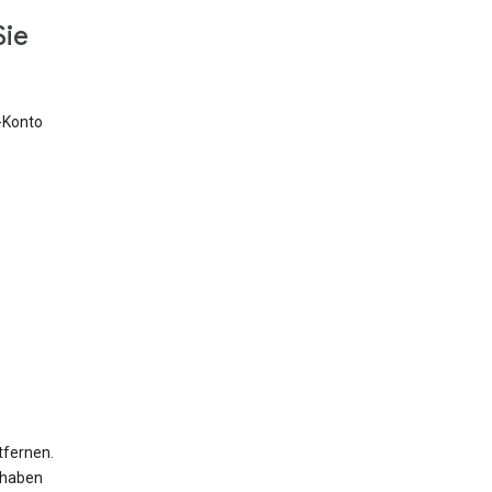
Sie
e-Konto
tfernen.
 haben