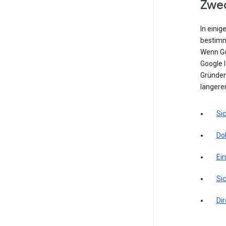
Zwec
In einig
bestimm
Wenn Go
Google l
Gründen 
längere
Si
Do
Ei
Sic
Di