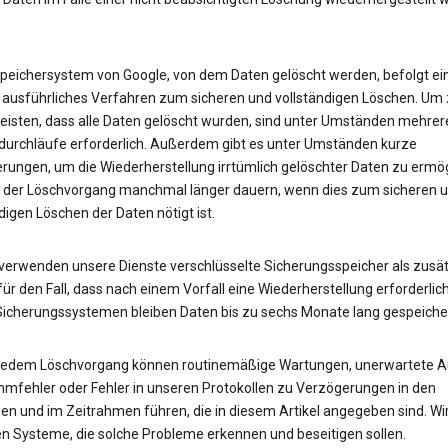
peichersystem von Google, von dem Daten gelöscht werden, befolgt ei
 ausführliches Verfahren zum sicheren und vollständigen Löschen. Um
eisten, dass alle Daten gelöscht wurden, sind unter Umständen mehrer
urchläufe erforderlich. Außerdem gibt es unter Umständen kurze
rungen, um die Wiederherstellung irrtümlich gelöschter Daten zu ermög
 der Löschvorgang manchmal länger dauern, wenn dies zum sicheren 
digen Löschen der Daten nötigt ist.
erwenden unsere Dienste verschlüsselte Sicherungsspeicher als zusät
ür den Fall, dass nach einem Vorfall eine Wiederherstellung erforderlich 
Sicherungssystemen bleiben Daten bis zu sechs Monate lang gespeicher
 jedem Löschvorgang können routinemäßige Wartungen, unerwartete Au
mfehler oder Fehler in unseren Protokollen zu Verzögerungen in den
en und im Zeitrahmen führen, die in diesem Artikel angegeben sind. Wi
en Systeme, die solche Probleme erkennen und beseitigen sollen.