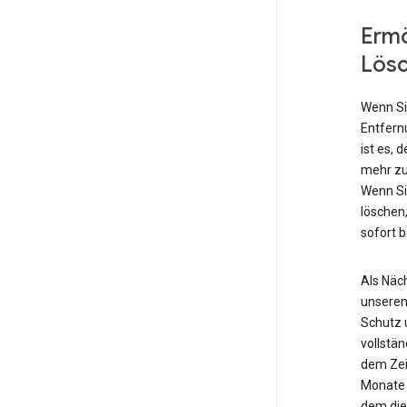
Ermö
Lös
Wenn Si
Entfern
ist es, 
mehr zu
Wenn Si
löschen,
sofort 
Als Näch
unseren
Schutz 
vollstä
dem Zei
Monate 
dem die