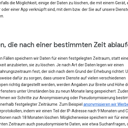
falls die Möglichkeit, einige der Daten zu löschen, die mit einem Gerät,
 oder einer App verknüpft sind, mit dem bzw. der Sie auf unsere Dienst
en.
n, die nach einer bestimmten Zeit ablau
en Fällen speichern wir Daten für einen festgelegten Zeitraum, statt ein
eit anzubieten, sie zu löschen. Je nach Art der Daten legen wir einen
hrungszeitraum fest, der sich nach dem Grund der Erhebung richtet. 
lsweise dafür zu sorgen, dass unsere Dienste auf vielen verschiedenen
ypen richtig dargestellt werden, werden Angaben zur Breite und Höhe d
fensters unter Umständen bis zu neun Monate lang gespeichert. Zud
hmen wir Schritte zur Anonymisierung oder Pseudonymisierung besti
nnerhalb festgelegter Zeiträume. Zum Beispiel
anonymisieren wir Werb
rprotokollen, indem wir einen Teil der IP-Adresse nach 9 Monaten und 
tionen nach 18 Monaten löschen. Möglicherweise speichern wir für ein
ten Zeitraum auch pseudonymisierte Daten, wie etwa Suchanfragen, 