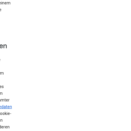
 einem
e
fen
e
Um
es
em
mmter
edaten
Cookie-
en
deren