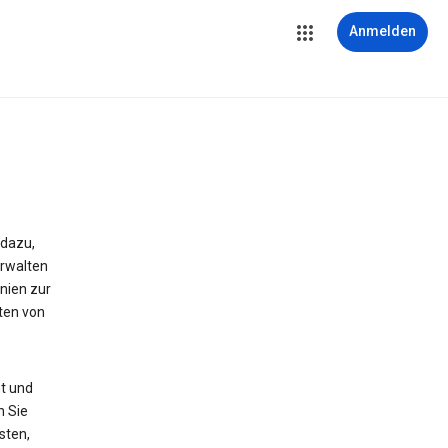
Anmelden
 dazu,
erwalten
nien zur
ten von
t und
n Sie
sten,