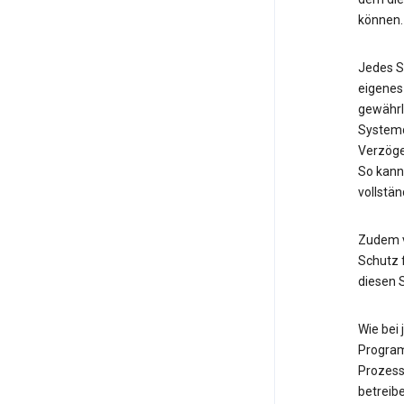
können.
Jedes S
eigenes
gewährl
Systemd
Verzöge
So kann
vollstän
Zudem v
Schutz f
diesen 
Wie bei
Program
Prozess
betreib