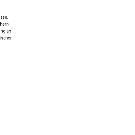
isse,
hern.
ung an
rischen