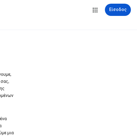
Είσοδος
γουμε,
 σας,
σης
δομένων
μένα
α
ύμε μια