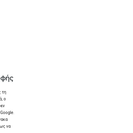
αφής
 τη
, ο
δεν
Google.
νακα
σως να