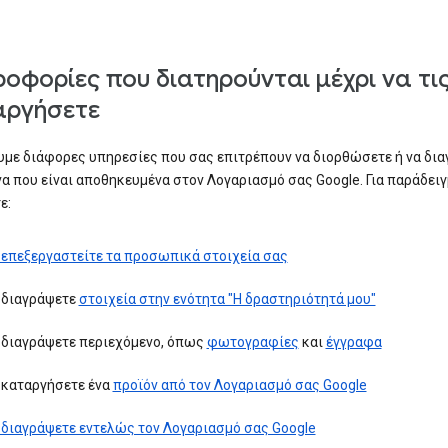
οφορίες που διατηρούνται μέχρι να τι
αργήσετε
με διάφορες υπηρεσίες που σας επιτρέπουν να διορθώσετε ή να δι
α που είναι αποθηκευμένα στον Λογαριασμό σας Google. Για παράδειγ
ε:
 επεξεργαστείτε τα προσωπικά στοιχεία σας
 διαγράψετε
στοιχεία στην ενότητα "Η δραστηριότητά μου"
 διαγράψετε περιεχόμενο, όπως
φωτογραφίες
και
έγγραφα
 καταργήσετε ένα
προϊόν από τον Λογαριασμό σας Google
 διαγράψετε εντελώς τον Λογαριασμό σας Google