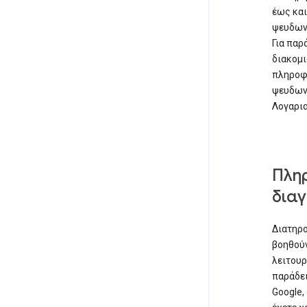
έως και
ψευδων
Για παρ
διακομι
πληροφο
ψευδωνυ
Λογαρια
Πληρ
δια
Διατηρο
βοηθούν
λειτουρ
παράδει
Google,