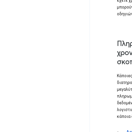
έχετε χ
μπορούν
οδηγιών
Πληρ
χρον
σκο
Κάποιες
διατηρο
μεγαλύτ
πληρωμή
δεδομέν
λογιστι
κάποια 