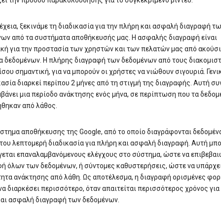
ει την πρόοδο παρακολούθησης για το συγκεκριμένο βίντεο.
έχεια, ξεκινάμε τη διαδικασία για την πλήρη και ασφαλή διαγραφή τ
ων από τα συστήματα αποθήκευσής μας. Η ασφαλής διαγραφή είναι
κή για την προστασία των χρηστών και των πελατών μας από ακούσ
 δεδομένων. Η πλήρης διαγραφή των δεδομένων από τους διακομιστ
ξίσου σημαντική, για να μπορούν οι χρήστες να νιώθουν σιγουριά. Γενι
κασία διαρκεί περίπου 2 μήνες από τη στιγμή της διαγραφής. Αυτή σ
βάνει μια περίοδο ανάκτησης ενός μήνα, σε περίπτωση που τα δεδομ
θηκαν από λάθος.
στημα αποθήκευσης της Google, από το οποίο διαγράφονται δεδομένα
 του λεπτομερή διαδικασία για πλήρη και ασφαλή διαγραφή. Αυτή μπο
εται επαναλαμβανόμενους ελέγχους στο σύστημα, ώστε να επιβεβαι
ή όλων των δεδομένων, ή σύντομες καθυστερήσεις, ώστε να υπάρχει
ητα ανάκτησης από λάθη. Ως αποτέλεσμα, η διαγραφή ορισμένες φορ
να διαρκέσει περισσότερο, όταν απαιτείται περισσότερος χρόνος για
αι ασφαλή διαγραφή των δεδομένων.