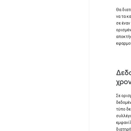
Θα διατ
να τα κ
σε έναν
ορισμέν
αποκτήσ
εφαρμο
Δεδο
χρον
Σε ορισ
δεδομέν
τύπο δε
συλλέγο
εμφανίζ
διατηρή