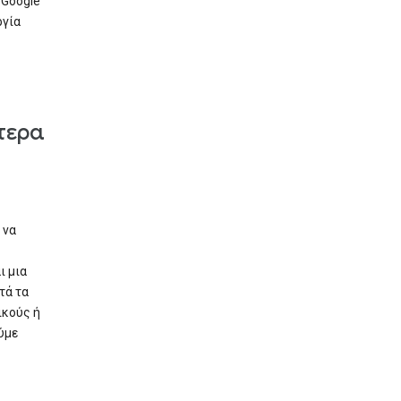
 Google
ργία
τερα
 να
ι μια
τά τα
ικούς ή
ύμε