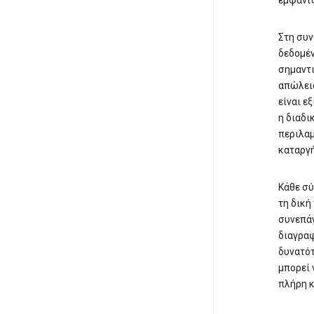
εμφανίζ
Στη συν
δεδομέν
σημαντι
απώλεια
είναι ε
η διαδι
περιλαμ
καταργή
Κάθε σύ
τη δική
συνεπάγ
διαγραφ
δυνατότ
μπορεί 
πλήρη κ