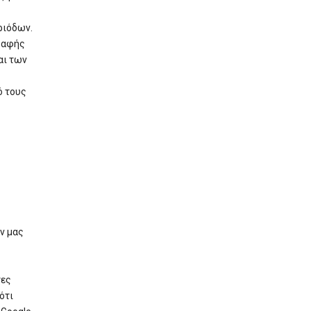
ριόδων.
ραφής
αι των
ό τους
ν μας
τες
ότι