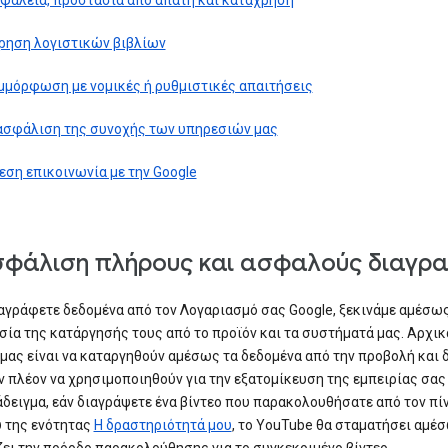
φάλεια, προστασία από απάτη και κατάχρηση
ρηση λογιστικών βιβλίων
μμόρφωση με νομικές ή ρυθμιστικές απαιτήσεις
ασφάλιση της συνοχής των υπηρεσιών μας
εση επικοινωνία με την Google
σφάλιση πλήρους και ασφαλούς διαγρ
αγράφετε δεδομένα από τον Λογαριασμό σας Google, ξεκινάμε αμέσως
σία της κατάργησής τους από το προϊόν και τα συστήματά μας. Αρχικά
μας είναι να καταργηθούν αμέσως τα δεδομένα από την προβολή και 
 πλέον να χρησιμοποιηθούν για την εξατομίκευση της εμπειρίας σας 
άδειγμα, εάν διαγράψετε ένα βίντεο που παρακολουθήσατε από τον πί
 της ενότητας
Η δραστηριότητά μου
, το YouTube θα σταματήσει αμέ