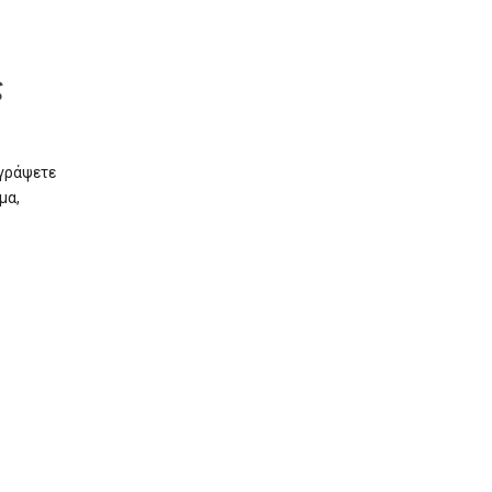
ς
αγράψετε
μα,