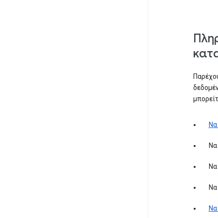
Πληρ
κατ
Παρέχου
δεδομέν
μπορείτ
Να
Να
Να
Να
Να