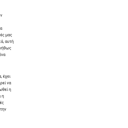
ων
ια
ές μας
κά, αυτή
υνήθως
ένα
, έχει
ρεί να
ωθεί η
 η
ές
 την