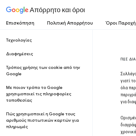
Απόρρητο και όροι
Επισκόπηση
Πολιτική Απορρήτου
Όροι Παροχή
Τεχνολογίες
Διαφημίσεις
ΠΏΣ ΔΙ
Τρόπος χρήσης των cookie από την
Google
Συλλέγο
γιατί τ
Με ποιον τρόπο το Google
όλα πε
χρησιμοποιεί τις πληροφορίες
περιγρά
τοποθεσίας
για δια
Πώς χρησιμοποιεί η Google τους
Ορισμέν
αριθμούς πιστωτικών καρτών για
διαγράφ
πληρωμές
χρονικά