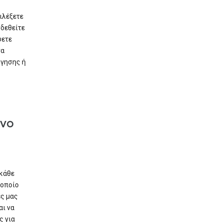
ιλέξετε
νδεθείτε
ψετε
να
ήγησης ή
ένο
 κάθε
 οποίο
ες μας
ι να
ς για