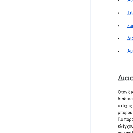
Ασ
Τή
Συ
Δι
Άμ
Δια
Όταν δι
διαδικα
στόχος 
μπορούν
Για παρ
ελέγχου