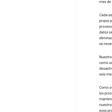
mes de 
Cada si
propio p
proceso
datos se
eliminad
se nece
Nuestro
como un 
desastr
seis me
Como oc
los proc
mantenim
nuestro
esos pr