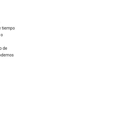
a
e tiempo
 o
o de
 podemos