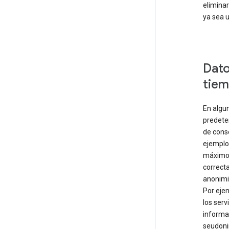
eliminar
ya sea u
Dato
tiem
En algu
predete
de conse
ejemplo
máximo 
correct
anonimi
Por eje
los serv
informa
seudoni