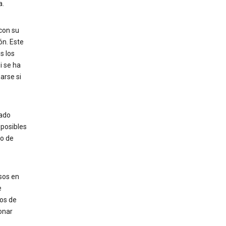
a.
con su
ón. Este
s los
i se ha
arse si
rado
 posibles
o de
sos en
e
los de
onar