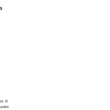
a
s. Si
puedes