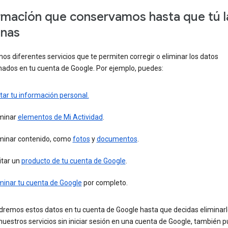
rmación que conservamos hasta que tú l
inas
s diferentes servicios que te permiten corregir o eliminar los datos
ados en tu cuenta de Google. Por ejemplo, puedes:
tar tu información personal.
iminar
elementos de Mi Actividad
.
iminar contenido, como
fotos
y
documentos
.
itar un
producto de tu cuenta de Google
.
minar tu cuenta de Google
por completo.
remos estos datos en tu cuenta de Google hasta que decidas eliminarlo
 nuestros servicios sin iniciar sesión en una cuenta de Google, también 