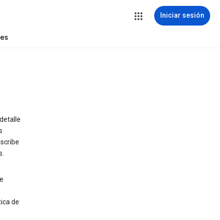
Iniciar sesión
tes
detalle
s
escribe
s.
e
tica de
e