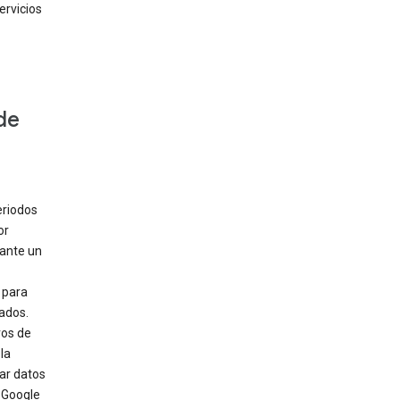
ervicios
de
eriodos
or
rante un
 para
ados.
ros de
la
ar datos
 Google