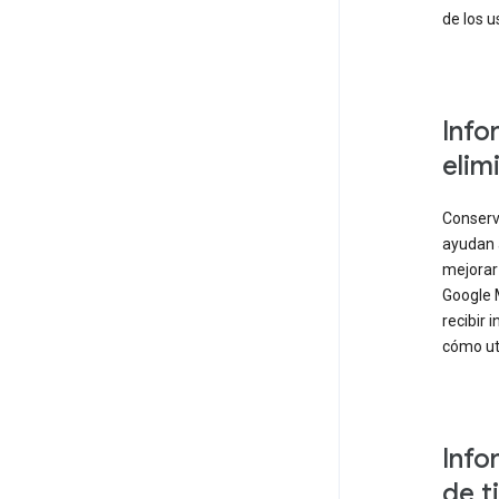
de los u
Info
elim
Conserv
ayudan 
mejorar 
Google 
recibir 
cómo uti
Info
de t