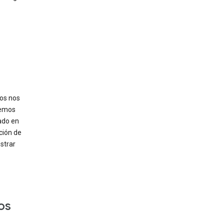
tos nos
demos
ado en
ción de
strar
os