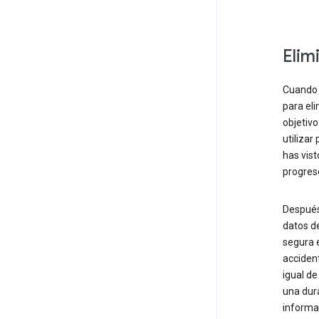
Elim
Cuando 
para eli
objetivo
utilizar
has vist
progreso
Después
datos d
segura e
accident
igual de
una dur
informa