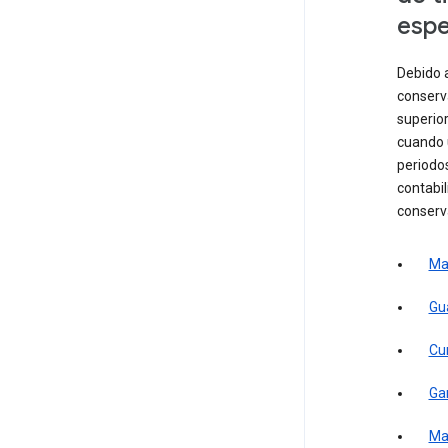
espe
Debido 
conserva
superio
cuando 
periodo
contabil
conserva
Man
Gua
Cum
Gar
Ma