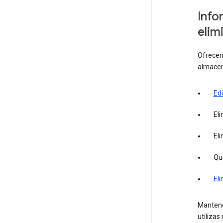
Info
elim
Ofrecemo
almacen
Edi
El
El
Qu
Eli
Mantend
utilizas