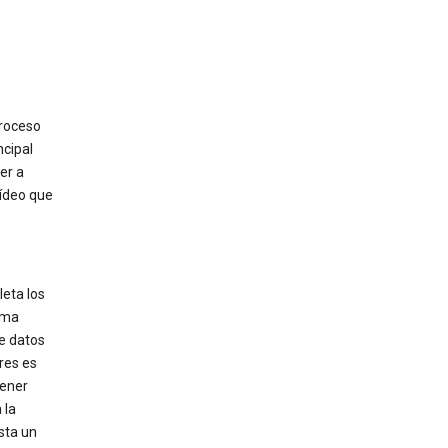
proceso
ncipal
er a
vídeo que
eta los
rma
de datos
res es
tener
 la
sta un