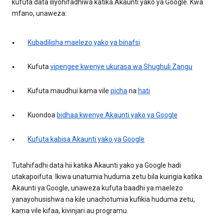
kufuta data iliyohifadhiwa katika Akaunti yako ya Google. Kwa
mfano, unaweza:
Kubadilisha maelezo yako ya binafsi
Kufuta
vipengee kwenye ukurasa wa Shughuli Zangu
Kufuta maudhui kama vile
picha
na
hati
Kuondoa
bidhaa kwenye Akaunti yako ya Google
Kufuta kabisa Akaunti yako ya Google
Tutahifadhi data hii katika Akaunti yako ya Google hadi
utakapoifuta. Ikiwa unatumia huduma zetu bila kuingia katika
Akaunti ya Google, unaweza kufuta baadhi ya maelezo
yanayohusishwa na kile unachotumia kufikia huduma zetu,
kama vile kifaa, kivinjari au programu.