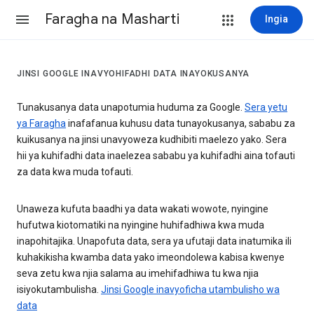
Faragha na Masharti
Ingia
JINSI GOOGLE INAVYOHIFADHI DATA INAYOKUSANYA
Tunakusanya data unapotumia huduma za Google.
Sera yetu
ya Faragha
inafafanua kuhusu data tunayokusanya, sababu za
kuikusanya na jinsi unavyoweza kudhibiti maelezo yako. Sera
hii ya kuhifadhi data inaelezea sababu ya kuhifadhi aina tofauti
za data kwa muda tofauti.
Unaweza kufuta baadhi ya data wakati wowote, nyingine
hufutwa kiotomatiki na nyingine huhifadhiwa kwa muda
inapohitajika. Unapofuta data, sera ya ufutaji data inatumika ili
kuhakikisha kwamba data yako imeondolewa kabisa kwenye
seva zetu kwa njia salama au imehifadhiwa tu kwa njia
isiyokutambulisha.
Jinsi Google inavyoficha utambulisho wa
data