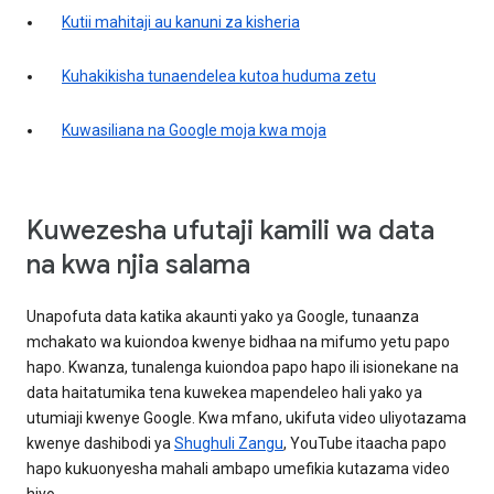
Kutii mahitaji au kanuni za kisheria
Kuhakikisha tunaendelea kutoa huduma zetu
Kuwasiliana na Google moja kwa moja
Kuwezesha ufutaji kamili wa data
na kwa njia salama
Unapofuta data katika akaunti yako ya Google, tunaanza
mchakato wa kuiondoa kwenye bidhaa na mifumo yetu papo
hapo. Kwanza, tunalenga kuiondoa papo hapo ili isionekane na
data haitatumika tena kuwekea mapendeleo hali yako ya
utumiaji kwenye Google. Kwa mfano, ukifuta video uliyotazama
kwenye dashibodi ya
Shughuli Zangu
, YouTube itaacha papo
hapo kukuonyesha mahali ambapo umefikia kutazama video