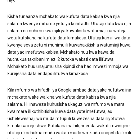
hiyo.
Kisha tunaanza mchakato wa kufuta data kabisa kwa njia
salama kwenye mifumo yetu ya kuhifadhi. Ufutaji data kwa njia
salama ni muhimu kwa ajili ya kuwalinda watumiaji na wateja
wetu kutokana na kufuta data kimakosa. Ufutaji kamili wa data
kwenye seva zetu ni muhimu ili kuwahakikishia watumiaji kuwa
data yao imefutwa kabisa. Mchakato huu kwa kawaida
huchukua takribani miezi 2 kutoka wakati data ilifutwa.
Mchakato huu unajumuisha kipindi cha hadi mwezi mmoja wa
kurejesha data endapo ilifutwa kimakosa.
Kila mfumo wa hifadhi ya Google ambao data yake hufutwa ina
mchakato wake wa kina wa kufuta data kabisa kwa njia
salama. Hii inaweza kuhusisha ukaguzi wa mfumo wa mara
kwa mara ili kuthibitisha kuwa data yote imefutwa, au
ucheleweshaji wa muda mfupi ili kuwezesha data iliyofutwa
kimakosa irejeshwe. Kutokana na hili, huenda wakati mwingine
ufutaji ukachukua muda wakati muda wa ziada unapohitajika ili