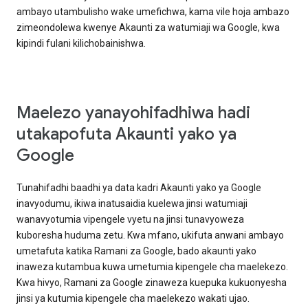
ambayo utambulisho wake umefichwa, kama vile hoja ambazo
zimeondolewa kwenye Akaunti za watumiaji wa Google, kwa
kipindi fulani kilichobainishwa.
Maelezo yanayohifadhiwa hadi
utakapofuta Akaunti yako ya
Google
Tunahifadhi baadhi ya data kadri Akaunti yako ya Google
inavyodumu, ikiwa inatusaidia kuelewa jinsi watumiaji
wanavyotumia vipengele vyetu na jinsi tunavyoweza
kuboresha huduma zetu. Kwa mfano, ukifuta anwani ambayo
umetafuta katika Ramani za Google, bado akaunti yako
inaweza kutambua kuwa umetumia kipengele cha maelekezo.
Kwa hivyo, Ramani za Google zinaweza kuepuka kukuonyesha
jinsi ya kutumia kipengele cha maelekezo wakati ujao.