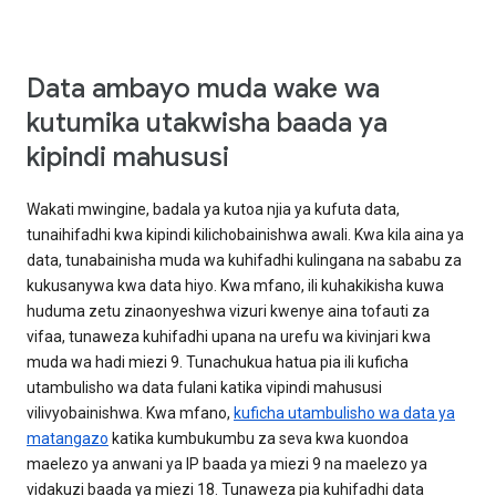
Data ambayo muda wake wa
kutumika utakwisha baada ya
kipindi mahususi
Wakati mwingine, badala ya kutoa njia ya kufuta data,
tunaihifadhi kwa kipindi kilichobainishwa awali. Kwa kila aina ya
data, tunabainisha muda wa kuhifadhi kulingana na sababu za
kukusanywa kwa data hiyo. Kwa mfano, ili kuhakikisha kuwa
huduma zetu zinaonyeshwa vizuri kwenye aina tofauti za
vifaa, tunaweza kuhifadhi upana na urefu wa kivinjari kwa
muda wa hadi miezi 9. Tunachukua hatua pia ili kuficha
utambulisho wa data fulani katika vipindi mahususi
vilivyobainishwa. Kwa mfano,
kuficha utambulisho wa data ya
matangazo
katika kumbukumbu za seva kwa kuondoa
maelezo ya anwani ya IP baada ya miezi 9 na maelezo ya
vidakuzi baada ya miezi 18. Tunaweza pia kuhifadhi data