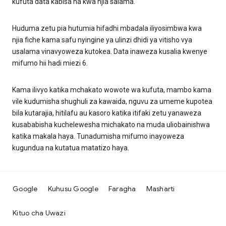
kufuta data kabisa na kwa njia salama.
Huduma zetu pia hutumia hifadhi mbadala iliyosimbwa kwa
njia fiche kama safu nyingine ya ulinzi dhidi ya vitisho vya
usalama vinavyoweza kutokea. Data inaweza kusalia kwenye
mifumo hii hadi miezi 6.
Kama ilivyo katika mchakato wowote wa kufuta, mambo kama
vile kudumisha shughuli za kawaida, nguvu za umeme kupotea
bila kutarajia, hitilafu au kasoro katika itifaki zetu yanaweza
kusababisha kuchelewesha michakato na muda uliobainishwa
katika makala haya. Tunadumisha mifumo inayoweza
kugundua na kutatua matatizo haya.
Google
Kuhusu Google
Faragha
Masharti
Kituo cha Uwazi