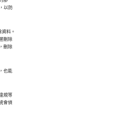
的那一
，以防
除資料。
遲刪除
，刪除
，也能
違規等
統會偵