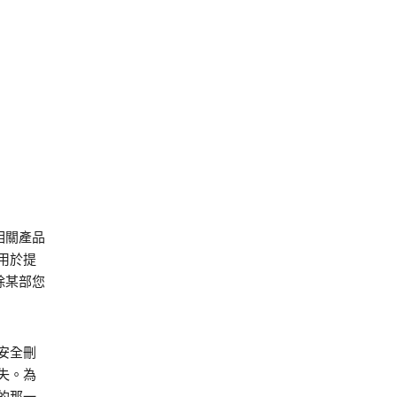
相關產品
用於提
除某部您
安全刪
失。為