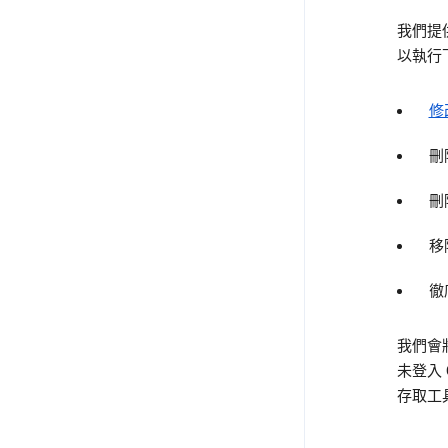
我們提
以執行
修
刪
刪
移
徹
我們會
未登入 
存取工