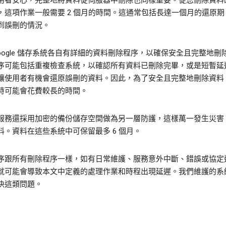
用者安心，完整地將資料從伺服器中刪除也同樣重要。從您刪除資料
，這項作業一般需要 2 個月的時間。這通常包括長達一個月的還原期
到誤刪的情況。
Google 儲存系統各自有詳細的資料刪除程序，以確保安全且完整地刪
序可能包括重複檢查系統，以確認所有資料已刪除完畢，或是短暫延
讓使用者有機會還原誤刪的資料。因此，為了安全且完整地刪除資料
時可能會花費較長的時間。
服務還採用加密的備份儲存空間做為另一層防護，這樣萬一發生災害
料。資料在這些系統中可保留最多 6 個月。
序跟所有刪除程序一樣，如有日常維護、服務意外中斷、錯誤或協定
就可能會導致本文中定義的處理作業和時程出現延遲。我們維護的系
決這類問題。