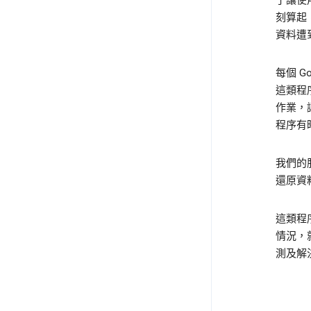
了讓使
刻算起
資料遭
每個 
這類程
作業，
程序有
我們的
還原資
這類程
情況，
測及解