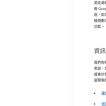
某些資
善 Go
說，如
線規劃
功能。
資訊
我們有
來說，當
或會計
留期限
確
保