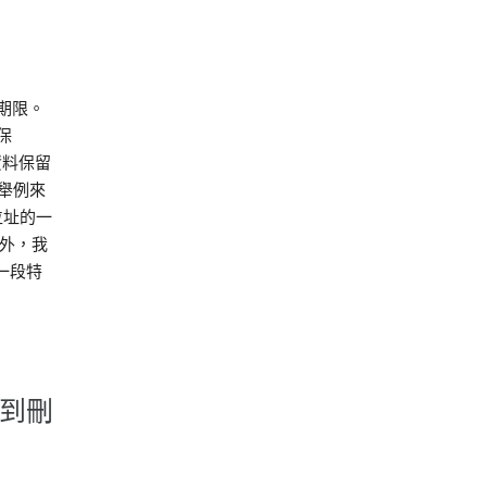
期限。
保
資料保留
舉例來
位址的一
外，我
留一段特
遭到刪