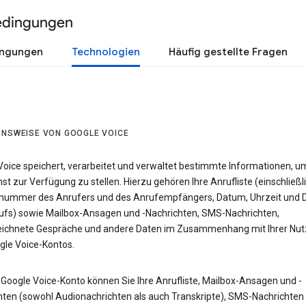
edingungen
ingungen
Technologien
Häufig gestellte Fragen
ONSWEISE VON GOOGLE VOICE
Voice speichert, verarbeitet und verwaltet bestimmte Informationen, u
st zur Verfügung zu stellen. Hierzu gehören Ihre Anrufliste (einschließl
nummer des Anrufers und des Anrufempfängers, Datum, Uhrzeit und 
ufs) sowie Mailbox-Ansagen und -Nachrichten, SMS-Nachrichten,
ichnete Gespräche und andere Daten im Zusammenhang mit Ihrer Nu
gle Voice-Kontos.
 Google Voice-Konto können Sie Ihre Anrufliste, Mailbox-Ansagen und -
hten (sowohl Audionachrichten als auch Transkripte), SMS-Nachrichten