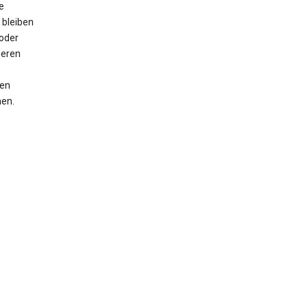
e
 bleiben
oder
seren
men
nen.