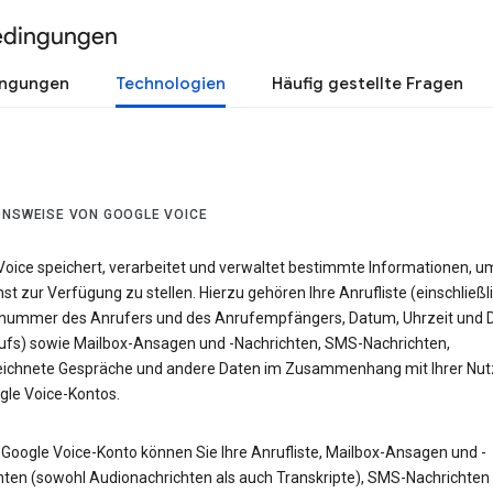
edingungen
ingungen
Technologien
Häufig gestellte Fragen
ONSWEISE VON GOOGLE VOICE
Voice speichert, verarbeitet und verwaltet bestimmte Informationen, u
st zur Verfügung zu stellen. Hierzu gehören Ihre Anrufliste (einschließl
nummer des Anrufers und des Anrufempfängers, Datum, Uhrzeit und 
ufs) sowie Mailbox-Ansagen und -Nachrichten, SMS-Nachrichten,
ichnete Gespräche und andere Daten im Zusammenhang mit Ihrer Nu
gle Voice-Kontos.
 Google Voice-Konto können Sie Ihre Anrufliste, Mailbox-Ansagen und -
hten (sowohl Audionachrichten als auch Transkripte), SMS-Nachrichten