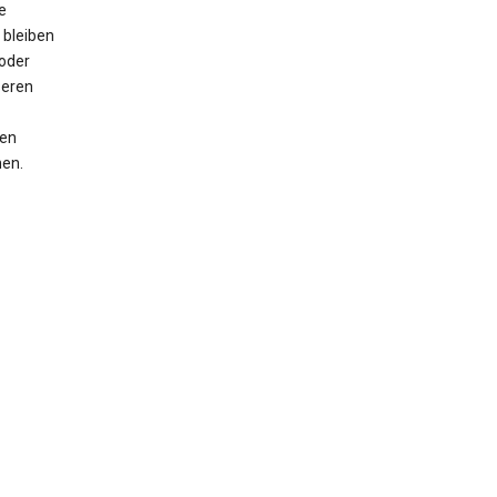
e
 bleiben
oder
seren
men
nen.