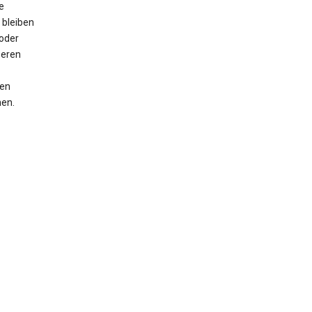
e
 bleiben
oder
seren
men
nen.