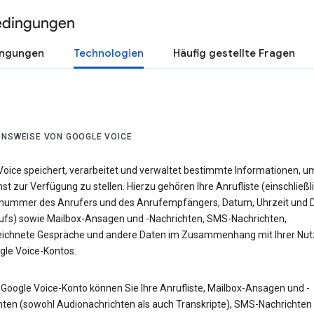
edingungen
ingungen
Technologien
Häufig gestellte Fragen
ONSWEISE VON GOOGLE VOICE
Voice speichert, verarbeitet und verwaltet bestimmte Informationen, u
st zur Verfügung zu stellen. Hierzu gehören Ihre Anrufliste (einschließl
nummer des Anrufers und des Anrufempfängers, Datum, Uhrzeit und 
ufs) sowie Mailbox-Ansagen und -Nachrichten, SMS-Nachrichten,
ichnete Gespräche und andere Daten im Zusammenhang mit Ihrer Nu
gle Voice-Kontos.
 Google Voice-Konto können Sie Ihre Anrufliste, Mailbox-Ansagen und -
hten (sowohl Audionachrichten als auch Transkripte), SMS-Nachrichten