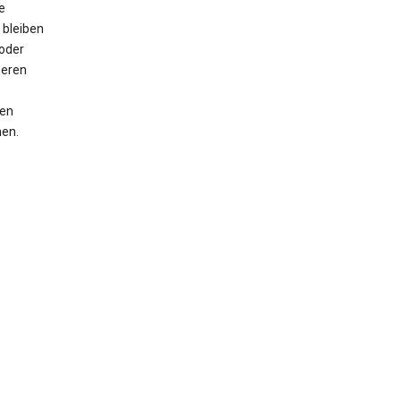
e
 bleiben
oder
seren
men
nen.