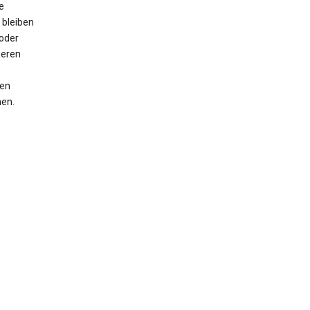
e
 bleiben
oder
seren
men
nen.