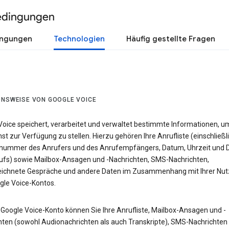
edingungen
ingungen
Technologien
Häufig gestellte Fragen
ONSWEISE VON GOOGLE VOICE
Voice speichert, verarbeitet und verwaltet bestimmte Informationen, u
st zur Verfügung zu stellen. Hierzu gehören Ihre Anrufliste (einschließl
nummer des Anrufers und des Anrufempfängers, Datum, Uhrzeit und 
ufs) sowie Mailbox-Ansagen und -Nachrichten, SMS-Nachrichten,
ichnete Gespräche und andere Daten im Zusammenhang mit Ihrer Nu
gle Voice-Kontos.
 Google Voice-Konto können Sie Ihre Anrufliste, Mailbox-Ansagen und -
hten (sowohl Audionachrichten als auch Transkripte), SMS-Nachrichten