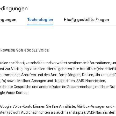
edingungen
ingungen
Technologien
Häufig gestellte Fragen
ONSWEISE VON GOOGLE VOICE
Voice speichert, verarbeitet und verwaltet bestimmte Informationen, u
st zur Verfügung zu stellen. Hierzu gehören Ihre Anrufliste (einschließl
nummer des Anrufers und des Anrufempfängers, Datum, Uhrzeit und 
ufs) sowie Mailbox-Ansagen und -Nachrichten, SMS-Nachrichten,
ichnete Gespräche und andere Daten im Zusammenhang mit Ihrer Nu
gle Voice-Kontos.
 Google Voice-Konto können Sie Ihre Anrufliste, Mailbox-Ansagen und -
hten (sowohl Audionachrichten als auch Transkripte), SMS-Nachrichten