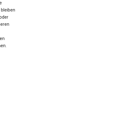
e
 bleiben
oder
seren
men
nen.