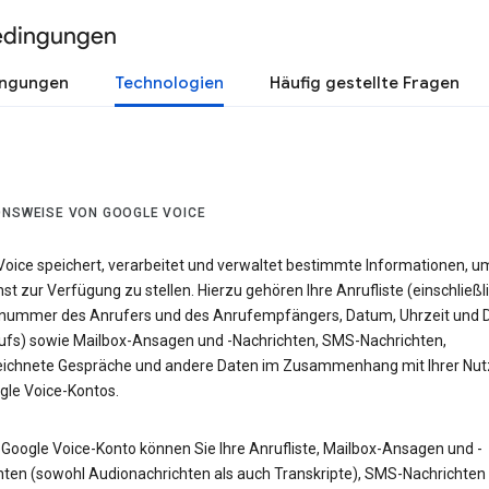
edingungen
ingungen
Technologien
Häufig gestellte Fragen
ONSWEISE VON GOOGLE VOICE
Voice speichert, verarbeitet und verwaltet bestimmte Informationen, u
st zur Verfügung zu stellen. Hierzu gehören Ihre Anrufliste (einschließl
nummer des Anrufers und des Anrufempfängers, Datum, Uhrzeit und 
ufs) sowie Mailbox-Ansagen und -Nachrichten, SMS-Nachrichten,
ichnete Gespräche und andere Daten im Zusammenhang mit Ihrer Nu
gle Voice-Kontos.
 Google Voice-Konto können Sie Ihre Anrufliste, Mailbox-Ansagen und -
hten (sowohl Audionachrichten als auch Transkripte), SMS-Nachrichten