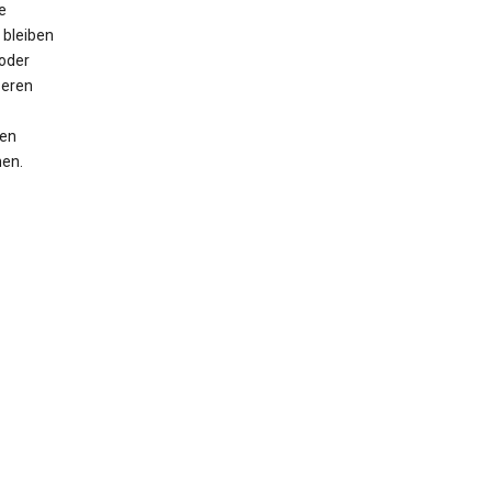
e
 bleiben
oder
seren
men
nen.