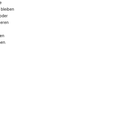
e
 bleiben
oder
seren
men
nen.