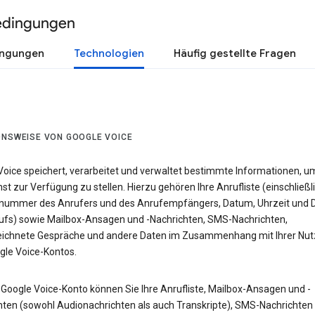
edingungen
ingungen
Technologien
Häufig gestellte Fragen
ONSWEISE VON GOOGLE VOICE
Voice speichert, verarbeitet und verwaltet bestimmte Informationen, u
st zur Verfügung zu stellen. Hierzu gehören Ihre Anrufliste (einschließl
nummer des Anrufers und des Anrufempfängers, Datum, Uhrzeit und 
ufs) sowie Mailbox-Ansagen und -Nachrichten, SMS-Nachrichten,
ichnete Gespräche und andere Daten im Zusammenhang mit Ihrer Nu
gle Voice-Kontos.
 Google Voice-Konto können Sie Ihre Anrufliste, Mailbox-Ansagen und -
hten (sowohl Audionachrichten als auch Transkripte), SMS-Nachrichten