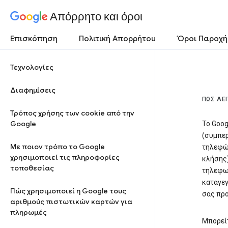
Απόρρητο και όροι
Επισκόπηση
Πολιτική Απορρήτου
Όροι Παροχή
Τεχνολογίες
Διαφημίσεις
ΠΏΣ ΛΕ
Τρόπος χρήσης των cookie από την
Google
Το Goog
(συμπερ
Με ποιον τρόπο το Google
τηλεφών
χρησιμοποιεί τις πληροφορίες
κλήσης)
τοποθεσίας
τηλεφων
καταγεγ
Πώς χρησιμοποιεί η Google τους
σας προ
αριθμούς πιστωτικών καρτών για
πληρωμές
Μπορείτ