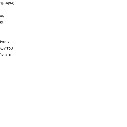
αγραφές
e,
ει
ίνουν
ιών του
ύν στα
ι