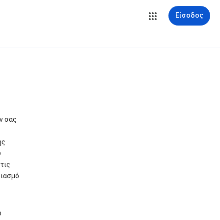
Είσοδος
ν σας
ης
υ
τις
ριασμό
υ