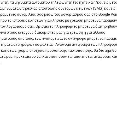
ητή, τα μηνύματα αυτόματου τηλεφωνητή (τα ηχητικά ή/και τις μετ
τα μηνύματα υπηρεσίας αποστολής σύντομων κειμένων (SMS) και τις
ραμμένες συνομιλίες σας μέσω του λογαριασμού σας στο Google Voic
που το ιστορικό κλήσεων για κλήσεις με χρέωση μπορεί να παραμείν
τον λογαριασμό σας. Ορισμένες πληροφορίες μπορεί να διατηρηθούν
νά στους ενεργούς διακομιστές μας για χρέωση ή για άλλους
ηματικούς σκοπούς, ενώ εναπομείναντα αντίγραφα μπορεί να παραμε
στήματα αντιγράφων ασφαλείας. Ανώνυμα αντίγραφα των πληροφορ
 κλήσεων, χωρίς στοιχεία προσωπικής ταυτοποίησης, θα διατηρηθο
τά μας, προκειμένου να ικανοποιήσουν τις απαιτήσεις αναφοράς κα
.