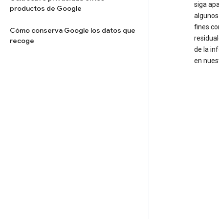
siga apa
productos de Google
algunos
fines c
Cómo conserva Google los datos que
residua
recoge
de la in
en nuest