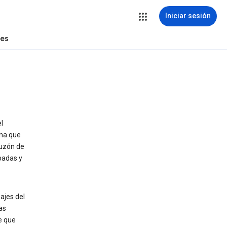
Iniciar sesión
tes
l
ona que
buzón de
badas y
ajes del
as
e que