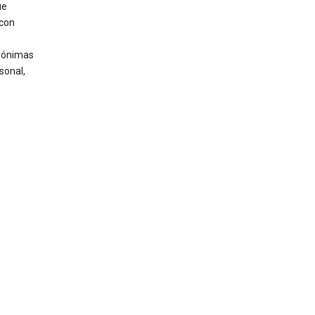
ue
 con
anónimas
sonal,