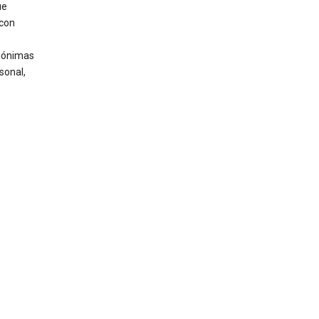
ue
 con
anónimas
sonal,