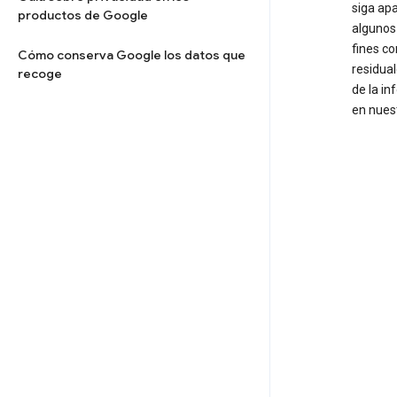
siga apa
productos de Google
algunos
fines c
Cómo conserva Google los datos que
residua
recoge
de la in
en nuest