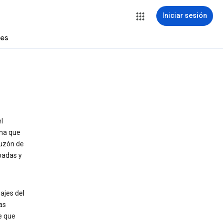
Iniciar sesión
tes
l
ona que
buzón de
badas y
ajes del
as
e que