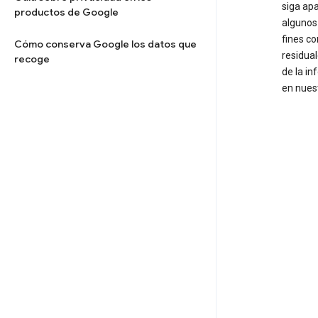
siga apa
productos de Google
algunos
fines c
Cómo conserva Google los datos que
residua
recoge
de la in
en nuest