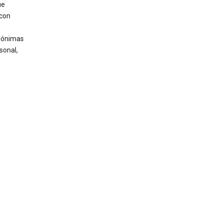
ue
 con
anónimas
sonal,