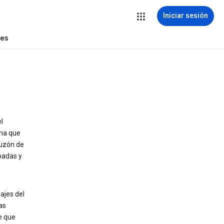
Iniciar sesión
tes
l
ona que
buzón de
badas y
ajes del
as
e que