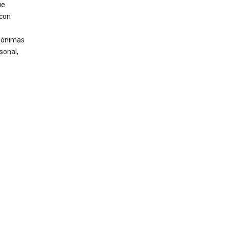
ue
 con
anónimas
sonal,