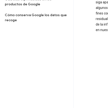
siga apa
productos de Google
algunos
fines c
Cómo conserva Google los datos que
residua
recoge
de la in
en nuest