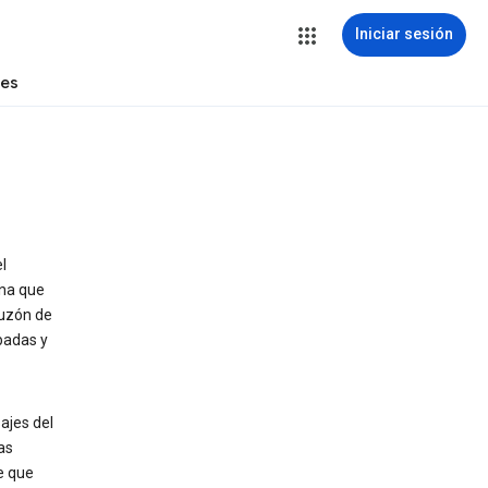
Iniciar sesión
tes
l
ona que
buzón de
badas y
ajes del
as
e que