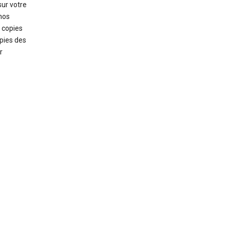
sur votre
nos
s copies
pies des
r
.