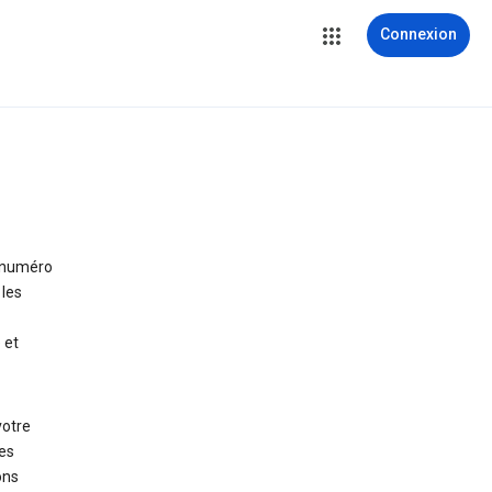
Connexion
e numéro
 les
 et
votre
es
ons