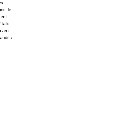
es
ins de
ient
tails
ervées
audits.