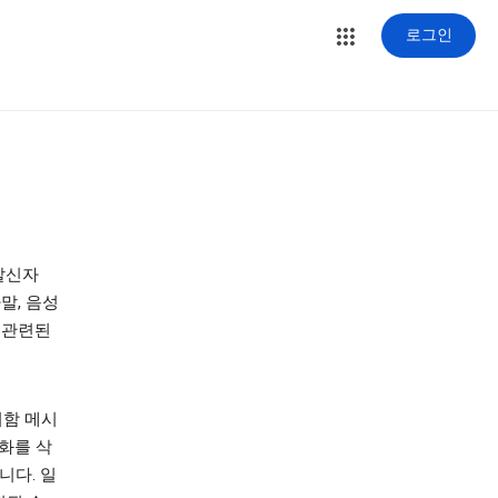
로그인
발신자
말, 음성
과 관련된
서함 메시
대화를 삭
니다. 일