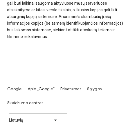
gali būti laikinai saugoma aktyviuose mūsų serveriuose
atsiskaitymo ar kitais verslo tikslais, o likusios kopijos gali likti
atsarginių kopijų sistemose. Anoniminės skambučių įrašų
informacijos kopijos (be asmenį identifikuojančios informacijos)
bus laikomos sistemose, siekiant atitikti ataskaitų teikimo ir
tikrinimo reikalavimus.
Google
Apie „Google“
Privatumas
Sąlygos
Skaidrumo centras
Lietuvių