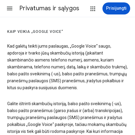
Privatumas ir sąlygos
Prisijungti
KAIP VEIKIA „GOOGLE VOICE“
Kad galėtų teikti jums paslaugas, „Google Voice“ saugo,
apdoroja ir tvarko jūsų skambučių istoriją (įskaitant
skambinančio asmens telefono numerį, asmens, kuriam
skambinama, telefono numerį, datą, laiką ir skambučio trukmę),
balso pašto sveikinimą (-us), balso pašto pranešimus, trumpųjų
pranešimų paslaugos (SMS) pranešimus, įrašytus pokalbius ir
kitus su paskyra susijusius duomenis.
Galite ištrinti skambučių istoriją, balso pašto sveikinimą (-us),
balso pašto pranešimus (garso įrašus ir (arba) transkripcijas),
trumpųjų pranešimų paslaugos (SMS) pranešimus ir įrašytus
pokalbius „Google Voice“ paskyroje, tačiau mokamų skambučių
istorija vis tiek gali būti rodoma paskyroje. Kai kuri informacija