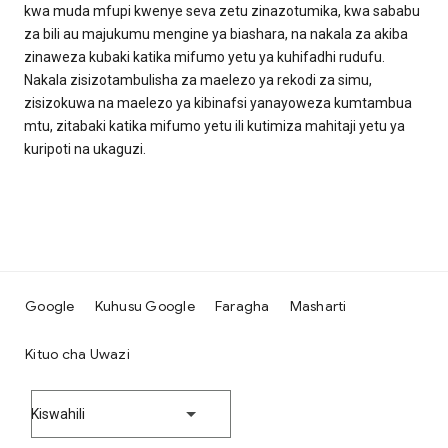
kwa muda mfupi kwenye seva zetu zinazotumika, kwa sababu
za bili au majukumu mengine ya biashara, na nakala za akiba
zinaweza kubaki katika mifumo yetu ya kuhifadhi rudufu.
Nakala zisizotambulisha za maelezo ya rekodi za simu,
zisizokuwa na maelezo ya kibinafsi yanayoweza kumtambua
mtu, zitabaki katika mifumo yetu ili kutimiza mahitaji yetu ya
kuripoti na ukaguzi.
Google
Kuhusu Google
Faragha
Masharti
Kituo cha Uwazi
Kiswahili