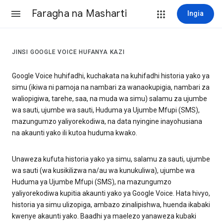
Faragha na Masharti
Ingia
JINSI GOOGLE VOICE HUFANYA KAZI
Google Voice huhifadhi, kuchakata na kuhifadhi historia yako ya
simu (ikiwa ni pamoja na nambari za wanaokupigia, nambari za
waliopigiwa, tarehe, saa, na muda wa simu) salamu za ujumbe
wa sauti, ujumbe wa sauti, Huduma ya Ujumbe Mfupi (SMS),
mazungumzo yaliyorekodiwa, na data nyingine inayohusiana
na akaunti yako ili kutoa huduma kwako.
Unaweza kufuta historia yako ya simu, salamu za sauti, ujumbe
wa sauti (wa kusikilizwa na/au wa kunukuliwa), ujumbe wa
Huduma ya Ujumbe Mfupi (SMS), na mazungumzo
yaliyorekodiwa kupitia akaunti yako ya Google Voice. Hata hivyo,
historia ya simu ulizopiga, ambazo zinalipishwa, huenda ikabaki
kwenye akaunti yako. Baadhi ya maelezo yanaweza kubaki