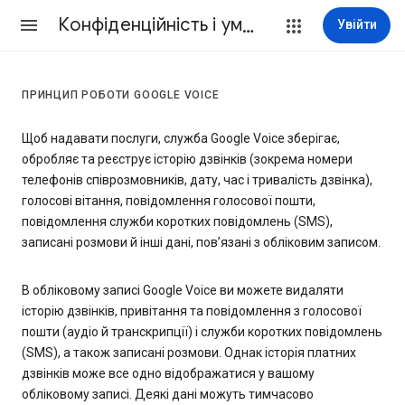
Конфіденційність і умови
Увійти
ПРИНЦИП РОБОТИ GOOGLE VOICE
Щоб надавати послуги, служба Google Voice зберігає,
обробляє та реєструє історію дзвінків (зокрема номери
телефонів співрозмовників, дату, час і тривалість дзвінка),
голосові вітання, повідомлення голосової пошти,
повідомлення служби коротких повідомлень (SMS),
записані розмови й інші дані, пов’язані з обліковим записом.
В обліковому записі Google Voice ви можете видаляти
історію дзвінків, привітання та повідомлення з голосової
пошти (аудіо й транскрипції) і служби коротких повідомлень
(SMS), а також записані розмови. Однак історія платних
дзвінків може все одно відображатися у вашому
обліковому записі. Деякі дані можуть тимчасово