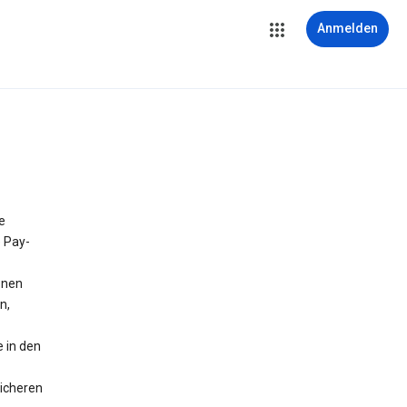
Anmelden
e
e Pay-
onen
n,
 in den
icheren