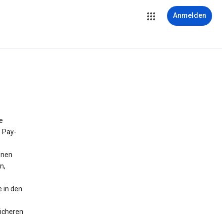
Anmelden
e
e Pay-
onen
n,
 in den
icheren