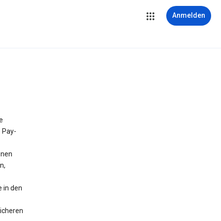
Anmelden
e
e Pay-
onen
n,
 in den
icheren